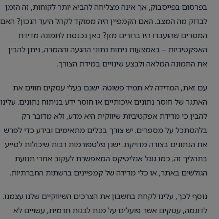
בפרסום בפייסבוק, אך אינה מצליחה להביא יותר לקוחות, זה הזמן
לבדוק מה המצב. האם הקמפיין היה ממוקד לקהל היעד הנכון? האם
המסרים שהועברו היו ברורים מזן? כאן נכנסת לתמונה מדידת
האפקטיביות – באמצעות ניתוח נתוני ההגעה וההמרה, ניתן להבין
את התמונה המלאה ולבצע שינויים במידת הצורך.
עם זאת, המדידה לא תמיד פשוטה. ישנם בעלי עסקים חווים את
האתגר של חוסר נתונים איכותיים או חוסר ידע בניתוח נתונים. עלינו
להבין כי מדידת אפקטיביות שיווקית היא מדע, ולא מדובר רק
בלהסתכל על מספרים. יש צורך בכלים מתאימים ובידע כדי לפרש
את הנתונים בצורה מדויקת. ישנן פלטפורמות רבות שיכולות לסייע
בתהליך זה, כמו גוגל אנליטיקס המאפשרת לעקוב אחרי תנועת
הגולשים באתר, או כלי מדידה של קמפיינים ברשתות החברתיות.
נוסף לכך, עלינו לקחת בחשבון את הצרכים השיווקיים שלנו עצמנו.
לדוגמה, עסקים אשר פועלים על מנת לבנות תדמית, עשויים לא