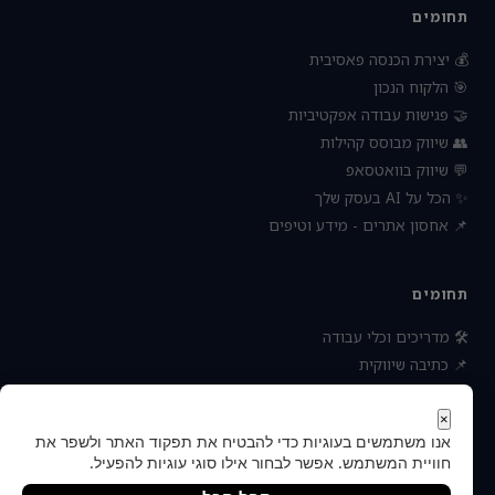
תחומים
💰 יצירת הכנסה פאסיבית
🎯 הלקוח הנכון
🤝 פגישות עבודה אפקטיביות
👥 שיווק מבוסס קהילות
💬 שיווק בוואטסאפ
✨ הכל על AI בעסק שלך
📌 אחסון אתרים - מידע וטיפים
תחומים
🛠 מדריכים וכלי עבודה
📌 כתיבה שיווקית
📌 socialbee מפלצת המדיה
📌 נטוורקינג וקשרים עסקיים
×
אנו משתמשים בעוגיות כדי להבטיח את תפקוד האתר ולשפר את
📌 חדשות כלכלה ועסקים
חוויית המשתמש. אפשר לבחור אילו סוגי עוגיות להפעיל.