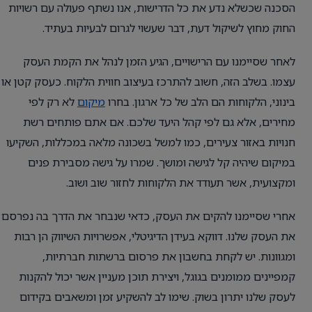
הסכנה שכשלא נדע את כל הדרישות, אנו נשתף פעולה עם רשויות
החוק מחוץ לשיקול דעת, דבר שעשוי לגרום לבעיות בעתיד.
לאחר שסיימנו עם הרישויים, הגיע הזמן לנהל את הקמת העסק
עצמו. בשלב הזה, חשוב להתרכז בעיצוב חווית הלקוח. כעסק קטן או
בינוני, הלקוחות הם הלב של כל ארגון. בחרו
מיקום
לא רק לפי
מחירים, אלא גם לפי קהל היעד שלכם. אם אתם פותחים רשת
חנויות באזור צעירים, כמו למשל בשכונה מלאה במכללות, השקיעו
במיקום שיהיה קל לגישה ומושך. שמרו על גישה מסבירת פנים
ומקצועית, אשר תעודד את הלקוחות לחזור שוב ושוב.
אחרי שסיימנו להקים את העסק, כדאי שנבחר את הדרך בה נפרסם
את העסק שלנו. דווקא בעידן הדיגיטלי, אפשרויות השיווק הן רבות
ומגוונות. יש לקחת בחשבון את פרסום ברשתות חברתיות,
קמפיינים ממומנים בגוגל, ויצירת תוכן מעניין אשר יכול להקנות
לעסק שלנו יתרון בשוק. שימו לב להשקיע זמן ומשאבים בקידום