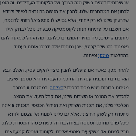
או שירותים דומים בשוק ומה הצורך של הלקוחות העתידיים. זה הזמן
לבחון את המתחרים שלנו, להבין את הנישה בה נרצה לפעול ולוודא
שהרעיון שלנו לא רק ייחודי, אלא גם יש לו פוטנציאל רווחי. לדוגמה,
אם חשבנו על פתיחת חנות לקוסמטיקה טבעית, נוכל לבדוק אילו
מותגים קיימים, מה מחירי המוצרים שלהם, ומה הקהל שמקנה להם
נאמנות. זהו שלב קריטי, שכן נתונים אלה ידריכו אותנו בעתיד
בהחלטות
מימון
ופיתוח.
לאחר מכן, כאשר אנו פועלים להבין כיצד להקים עסק, השלב הבא
הוא כתיבת תוכנית עסקית. התוכנית העסקית היא מסמך שיציב
מטרות ברורות ויגיש מפת דרכים ל
הצלחה
. במסגרת זו נצטרך
להגדיר את המוצר או השירות שלנו, את קהל היעד, את המצב
הכלכלי שלנו, את תכנית השיווק ואת הניהול הכספי. תוכנית זו אינה
מיועדת רק לשוק החיצוני, אלא גם עלינו לפנות אל עצמנו ולוודא
שכל פרט מתוכנן ומנוסח בצורה ברורה. כשנדע מהן המטרות שלנו,
נוכל לפנות אל משקיעים פוטנציאליים, לקוחות ואפילו קמעונאים.