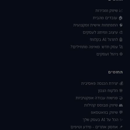
📈 שיווק ומכירות
🏠 עובדים מהבית
🧠 התפתחות אישית ומקצועית
🎨 עיצוב ומיתוג לעסקים
🤖 לתרגל AI בקלות!
🚀 עסק חדש: מאיפה מתחילים?
⚙️ ניהול ועסקים
תחומים
💰 יצירת הכנסה פאסיבית
🎯 הלקוח הנכון
🤝 פגישות עבודה אפקטיביות
👥 שיווק מבוסס קהילות
💬 שיווק בוואטסאפ
✨ הכל על AI בעסק שלך
📌 אחסון אתרים - מידע וטיפים