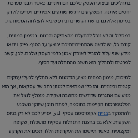
בתהליכים וביצועי העסק שלכם הם חיוניים. כאשר תבנו מערכת
יחסים איתנה, המשקיעים ירגישו שותפים אמיתיים ויסייעו לא רק
במימון אלא גם ברשת הקשרים ובידע שיביא להצלחה המשותפת.
במסלול זה לא נוכל להתעלם מהאתיקה והכנות. במימון המונים,
קודם כל, יש לדאוג שהתחייבויותיכם יבוצעו עד הסוף. פייק ניוז או
מידע שגוי עלול להוביל לאובדן אמון כלפי העסק שלכם. לכן, קשב
לפרטים ולתהליך הוא חשוב מהתחלה ועד הסוף.
לסיכום, מימון המונים מציע הזדמנות ללא תחליף לבעלי עסקים
קטנים ובינוניים. זהו כלי שמתאים למגוון רחב של עסקאות, אך הוא
מגיע עם אתגרים שדורשים מחשבה ושקידה. מומלץ לנצל את
הפלטפורמות הקיימות בחוכמה, לפתח תוכן שיווקי משכנע
ולהתמקד ב
בניית
אקוסיסטם עסקי الذي יסייע לכם לא רק בגיוס
השקעות, אלא גם בהצגת התנהלות עסקית מושכלת, שקופה
ומקצועית. כאשר תיישמו את העקרונות הללו, תכינו את הקרקע