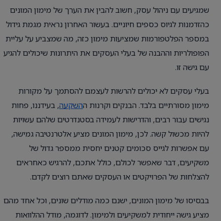
שמגיעים עם ניהול עסק, חשוב להבין את הערך של מימון המונים
כהזדמנות לגיוס כספים חיוניים. בעשור האחרון נראית מגמת גידול
במספר הפלטפורמות שמציעות מימון כזה, מה שמצביע על עליית
הפופולריות וההבנה של בעלי העסקים את היתרונות שיכולים להגיע
עם גישה זו.
בעלי עסקים לא יכולים להרשות לעצמם להסתמך על מקורות
מימון מסורתיים בלבד. הבנקים וקרנות ה
השקעה
, בעידננו, פחות
נגישים עבור רבים, והדרישות לעמידה בסטנדרטים שלהם עשויות
להיות מכשול קשה. לכן, מימון המונים מציע אלטרנטיבה גמישה,
עם אפשרות לגייס סכומים קטנים יחסית ממספר גדול של
משקיעים, דבר שאפשר לכולם, כולל אתכם, להרגיש כאחראים
להצלחות של הפרויקטים או העסקים שאתם רוצים לקדם.
בבסיסו של מימון המונים, ישנם כמה מודלים שונים, וכל אחד מהם
מציע גישה ייחודית למשקיעים ולמימון. לדוגמה, מודל ההלוואות