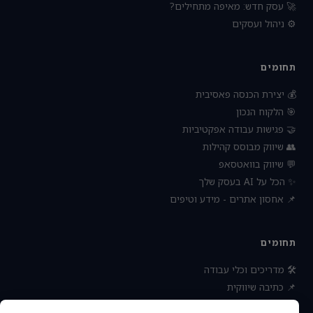
🚀 עסק חדש: מאיפה מתחילים?
⚙️ ניהול ועסקים
תחומים
💰 יצירת הכנסה פאסיבית
🎯 הלקוח הנכון
🤝 פגישות עבודה אפקטיביות
👥 שיווק מבוסס קהילות
💬 שיווק בוואטסאפ
✨ הכל על AI בעסק שלך
📌 אחסון אתרים - מידע וטיפים
תחומים
🛠 מדריכים וכלי עבודה
📌 כתיבה שיווקית
📌 socialbee מפלצת המדיה