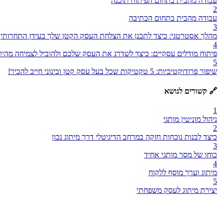
עבודה מהבית בתחום הפיתוח תוכנה
2
עבודה מהבית בתחום הכתיבה
3
מהלך אסטרטגי: כיצד לתכנן את הצלחת העסק הקטן שלך בעידן התחרותי
4
פיתוח מודלים עסקיים: כיצד לשדרג את העסק שלכם ולהוביל לצמיחה מהיר
5
שיפור פרודוקטיביות: 5 טקטיקות שכל בעל עסק קטן ובינוני חייב להכיר!
🔗 קשורים לנושא
1
ניהול מוניטין מותגי
2
כיצד לבנות נוכחות חזקה במרחב הדיגיטלי דרך מיתוג נכון
3
כוחו של מסר מותגי אחיד
4
מיתוג וערך מוסף ללקוח
5
יצירת מיתוג לעסק משפחתי