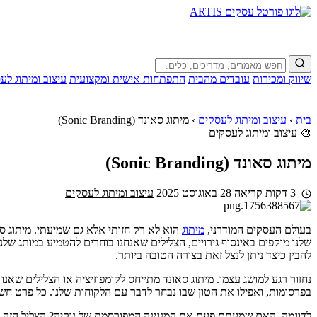
שיווק ומכירות
עובדים מהבית
התפתחות אישית ומקצועית
עיצוב ומיתוג לע
בית
›
עיצוב ומיתוג לעסקים
›
מיתוג סאונד (Sonic Branding)
🎨 עיצוב ומיתוג לעסקים
מיתוג סאונד (Sonic Branding)
3 דקות קריאה
28 באוגוסט 2025
עיצוב ומיתוג לעסקים
בעולם העסקים המודרני,
מיתוג
שלנו מוקפים באינסוף גירויים, הצלילים שאנחנו בוחרים להטמיע במותג שלנו
להבין כיצד ניתן לנצל זאת בצורה הטובה ביותר.
נחזור רגע למושג עצמו. מיתוג סאונד מתייחס לקומפוזיציה או הצלילים שא
בפרסומות, ואפילו את הטון שבו נבחר לדבר עם הלקוחות שלנו. כל פרט חשוב, 
לדוגמה, האם שמעתם פעם את המנגינה המפורסמת של נוקיה? הצליל הזה, שנש