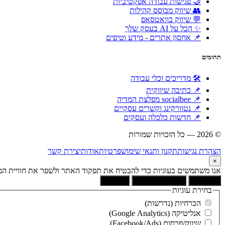
🤝 פגישות עבודה אפקטיביות
👥 שיווק מבוסס קהילות
💬 שיווק בוואטסאפ
✨ הכל על AI בעסק שלך
📌 אחסון אתרים - מידע וטיפים
תחומים
🛠 מדריכים וכלי עבודה
📌 כתיבה שיווקית
📌 socialbee מפלצת המדיה
📌 נטוורקינג וקשרים עסקיים
📌 חדשות כלכלה ועסקים
© 2026 — כל הזכויות שמורות
הוקם ומקודם ע"י:
צימטים
הצהרת נגישות
תקנון ותנאי שימוש
פרטיות
אודות
יצירת קשר
×
אנו משתמשים בעוגיות כדי להבטיח את תפקוד האתר ולשפר את חוויית המש
קבל הכל
הסר לא הכרחיות
העדפות
בחירת עוגיות
הכרחיות (נדרשות)
אנליטיקה (Google Analytics)
שיווק/פרסום (Facebook/Ads)