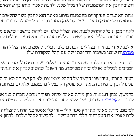
חשוב להבין את המשמעות של הצליל שלנו, ולדעת לאפיין אותו כך שיתאים
אחת האתגרים העיקריים בהטמעת מיתוג סאונד הוא להבין כיצד להקשיב לק
התחומים שמעסיקים אותם? מחקר שוק מתודולוגי יכול לסייע לנו להגביר את 
לאחר מכן, נוכל להתחיל לבנות את הצליל שלנו. יש לקחת בחשבון שישנם מספר
נזכור כי איכות הצליל היא קריטית – צלילים איכותיים ומקצועיים יכולים ליצו
אולם, לא די בבחירה בצלילים הנכונים בלבד. עלינו להטמיע את הצליל הזה
ממותג
ות שיבנו בשימור ותחושת זיקה עם קהל הלקוחות שלנו.
כיצד נמדוד את ההצלחה של מיתוג הסאונד שלנו? ישנם כמה כלי מדידה שיכול
המגיבים לצלילים או למוסיקה מסוימת. מה חשוב? שחשוב לבחון את הנתונים
בעידן הנוכחי, עידן שבו הקשב של הקהל מצטמצם, לא רק שמיתוג סאונד הוא 
עלינו להבין כי מיתוג הסאונד לא עוסק רק בצלילים עצמם, אלא גם במיתוג ה
בהמשך, נבחן דוגמאות בהן מיתוג סאונד שיחק תפקיד מרכזי. חברות כמו 
שנבחר ל
קמפיינים
שונים, עלינו לשאול את עצמנו: האם הצליל הזה מייצג את
לסיכום, מיתוג סאונד אינו רק סגנון קולי – זהו כלי אסטרטגי החיוני להצל
לכם לאמץ את העקרונות הללו כבר עכשיו – להקשיב לקהל שלכם, לבחון את 