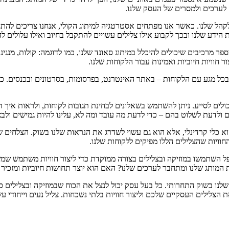
 לערכים ולמסרים של העסק שלנו.
הל שלנו. כאשר אנו מפתחים אסטרטגיה למיתוג הקולי, אנחנו צריכים להת
הידע שלנו ובכך לקבוע אילו צלילים עשויים להתקבל בחיוב ואילו עלולים ל
 מרכיבים שיכולים להיכלל במיתוג סאונד שלנו, כמו לדוגמה: קולות, מנגינות
ר חוויות חיוביות ואמינות עבור הלקוחות שלנו.
 בכל מגע עם הלקוחות – באתר האינטרנט, בפרסומות, בסרטונים ובכנסים. כאש
ים לסייע. ניתן להשתמש בשאלונים לבחינת תגובות לקוחות, ולראות איך הם 
 ולדעת לשלוט בהם – כדי לדעת מה עובד ומה לא, עלינו להיות גמישים ולבצ
כלי קרדינלי, אלא הוא גם עשוי לשדרג את הנראות שלנו בשוק. הצלחים של מ
חוויות שהצלילים הללו מפיקים ללקוחות שלנו.
אפל השתמשו במוזיקה ובצלילים בצורה ממוקדת כדי ליצור חוויות משתמש ש
 המותג שלנו ומתחבר לערכים שלנו? האם הוא יוצר תחושות חיוביות ומזכיר 
חה שלנו בשוק התחרותי. כל בעל עסק יכול לנצל את הכוח שבמוזיקה ובצלילים 
הצלילים העסקיים שלכם וליצור חוויות בלתי נשכחות. צליל נעים וייחודי 