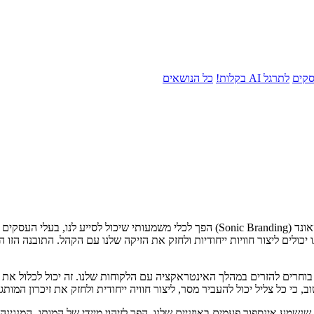
סקים
לתרגל AI בקלות!
כל הנושאים
הוא לא רק חזותי אלא גם שמיעתי. מיתוג סאונד (Sonic Branding) הפך לכלי משמ
 יכולים ליצור חוויות ייחודיות ולחזק את הזיקה שלנו עם הקהל. התובנה הזו
נו בוחרים להזרים במהלך האינטראקציה עם הלקוחות שלנו. זה יכול לכלול את
כי כל צליל יכול להעביר מסר, ליצור חוויה ייחודית ולחזק את זיכרון המותג 
מע אינספור פעמים באוזניים שלנו, הפך לזיהוי מיידי של המותג. המנגינה ה