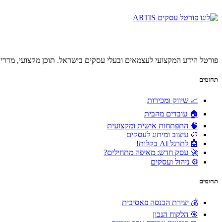
פורטל הידע המקצועי לעצמאים ובעלי עסקים בישראל. תוכן מקצועי, מדריכ
תחומים
📈 שיווק ומכירות
🏠 עובדים מהבית
🧠 התפתחות אישית ומקצועית
🎨 עיצוב ומיתוג לעסקים
🤖 לתרגל AI בקלות!
🚀 עסק חדש: מאיפה מתחילים?
⚙️ ניהול ועסקים
תחומים
💰 יצירת הכנסה פאסיבית
🎯 הלקוח הנכון