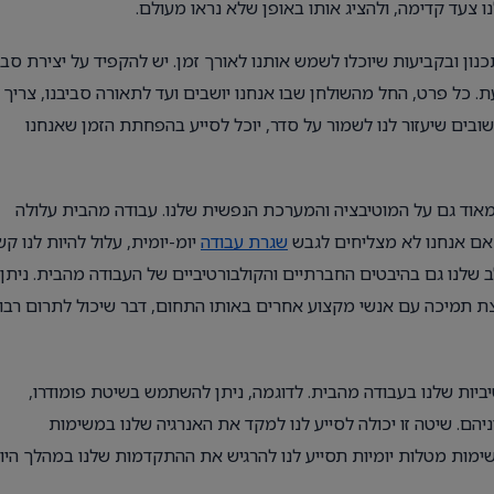
עד קדימה, ולהציג אותו באופן שלא נראו מעולם.
ן ובקביעות שיוכלו לשמש אותנו לאורך זמן. יש להקפיד על יצירת סבי
 כל פרט, החל מהשולחן שבו אנחנו יושבים ועד לתאורה סביבנו, צריך
בים שיעזור לנו לשמור על סדר, יוכל לסייע בהפחתת הזמן שאנחנו
אוד גם על המוטיבציה והמערכת הנפשית שלנו. עבודה מהבית עלולה
. אם אנחנו לא מצליחים לגבש
שגרת עבודה
יומ-יומית, עלול להיות לנו ק
לנו גם בהיבטים החברתיים והקולבורטיביים של העבודה מהבית. ניתן
בוצת תמיכה עם אנשי מקצוע אחרים באותו התחום, דבר שיכול לתרום רבו
יביות שלנו בעבודה מהבית. לדוגמה, ניתן להשתמש בשיטת פומודרו,
ם. שיטה זו יכולה לסייע לנו למקד את האנרגיה שלנו במשימות
שימות מטלות יומיות תסייע לנו להרגיש את ההתקדמות שלנו במהלך היו