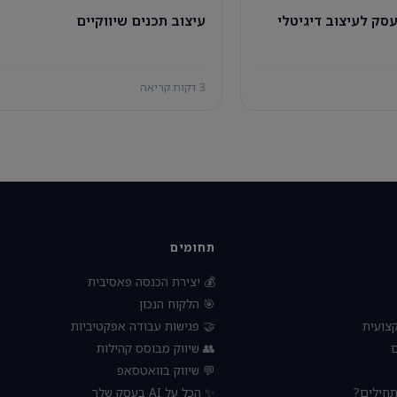
עיצוב תכנים שיווקיים
איך להקים עסק לעי
3 דקות קריאה
תחומים
💰 יצירת הכנסה פאסיבית
🎯 הלקוח הנכון
🤝 פגישות עבודה אפקטיביות
🧠 הת
👥 שיווק מבוסס קהילות

💬 שיווק בוואטסאפ
✨ הכל על AI בעסק שלך
🚀 עסק 