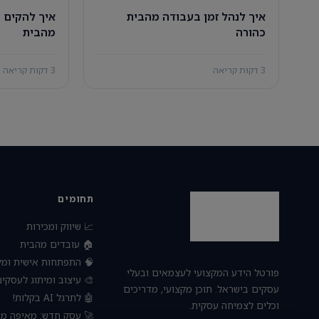
צוב דיגיטלי
איך לנהל זמן בעבודה מהבית
מהבית
כהורה
3 דקות קריאה
3 דקות קריאה
תחומים
📈 שיווק ומכירות
🏠 עובדים מהבית
פתחות אישית ומקצועית
פורטל הידע המקצועי לעצמאים ובעלי
 עיצוב ומיתוג לעסקים
עסקים בישראל. תוכן מקצועי, מדריכים
🤖 לתרגל AI בקלות!
וכלים לצמיחה עסקית.
חדש: מאיפה מתחילים?