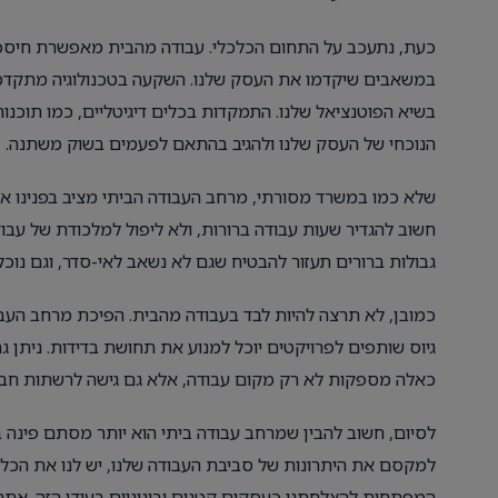
כעת, נתעכב על התחום הכלכלי. עבודה מהבית מאפשרת חיסכון 
במשאבים שיקדמו את העסק שלנו. השקעה בטכנולוגיה מתקדמת
בשיא הפוטנציאל שלנו. התמקדות בכלים דיגיטליים, כמו תוכנו
הנוכחי של העסק שלנו ולהגיב בהתאם לפעמים בשוק משתנה.
שלא כמו במשרד מסורתי, מרחב העבודה הביתי מציב בפנינו אתגר
חשוב להגדיר שעות עבודה ברורות, ולא ליפול למלכודת של עבו
גבולות ברורים תעזור להבטיח שגם לא נשאב לאי-סדר, וגם נוכ
כמובן, לא תרצה להיות לבד בעבודה מהבית. הפיכת מרחב העבו
גיוס שותפים לפרויקטים יוכל למנוע את תחושת בדידות. ניתן
כאלה מספקות לא רק מקום עבודה, אלא גם גישה לרשתות חברת
לסיום, חשוב להבין שמרחב עבודה ביתי הוא יותר מסתם פינה 
למקסם את היתרונות של סביבת העבודה שלנו, יש לנו את הכלים 
המפתחות להצלחתנו כעסקים קטנים ובינוניים בעידן הזה. אתם