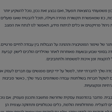
משמעותי בהוצאות תפעול, ואם נבצע זאת נכון, נוכל להשקיע יותר
, כזו שמאפשרת תקשורת מהירה ויעילה, תוכל להבטיח שאנו פועלים
ת ניהול פרויקטים או כלים לניתוח מידע, תאפשר לנו לנתח את המצב
 של שימור המוטיבציה וההגינה על הגבולות בין עבודה לחיים פרטיים.
דה בסופי שבוע ובשעות מאוחרות לאחר שהילדים הולכים לישון. קביעת
ל להקצות זמן איכות למשפחה ולתחביבים.
דה שלך לחברתי יותר, למשל על ידי קיום מפגשים עם חברים לעסק או
 גם לשקול חברות בשולחנות עבודה משותפים בעיר שלך, כאשר סביבות
יות ומקצועיות.
בבית. מדובר בהזדמנות עסקית שדורשת מחשבה ותכנון מעמיק. אם נוכ
להצליח. מתודולוגיות הולמת, כלים טכנולוגיים ותחזוקה עצמית הן
 לא זקוקים רק לחזון עסקי, אלא גם למקום שבו אפשר לטפח אותו, צע