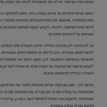
מגמה אלא מציאות, יש לנו את האפשרות לקחת את העסק שלנו צ
כאשר אנחנו מדברים על מרחב עבודה ביתי, חשוב להתמקד בתכנו
נוחה ומסודרת, שתשפר את הפרודוקטיביות ותפחית הסחות דעת.
להיות מדוד ומחושב. לדוגמה, לקבוע מקום לאחסון מסמכים חשו
מוציאים על חיפושים מיותרים.
אך לא מדובר רק בסביבה הפיזית. מרחב העבודה שלנו משפיע מ
לגרום למגוון אתגרים, כגון בדידות או תחושת ניתוק מעמיתים
להתמקד במשימות החשובות. לכן, חשוב למקד את תשומת הלב ש
לקבוע פגישות זום קבועות עם הצוות שלנו, או אפילו ליצור ק
לאווירה הכללית ולתחושת שייכות.
בנוסף לכך, ישנן טכניקות יעילות שיכולות לשפר את הפרודוקט
שמבוססת על עבודה בפרקי זמן קצרים עם הפסקות קצרות ביניה
ספציפיות, ולהקטין את הסיכוי להסחות דעת. כמו כן, עריכת ר
ולבסס שגרת עבודה מסודרת.