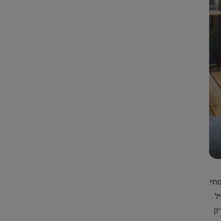
מתי
ל
ק