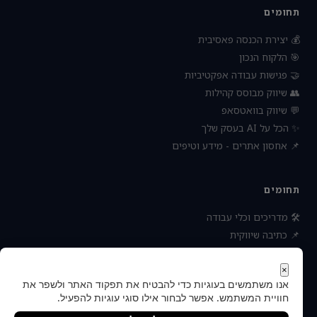
תחומים
💰 יצירת הכנסה פאסיבית
🎯 הלקוח הנכון
🤝 פגישות עבודה אפקטיביות
👥 שיווק מבוסס קהילות
💬 שיווק בוואטסאפ
✨ הכל על AI בעסק שלך
📌 אחסון אתרים - מידע וטיפים
תחומים
🛠 מדריכים וכלי עבודה
📌 כתיבה שיווקית
📌 socialbee מפלצת המדיה
📌 נטוורקינג וקשרים עסקיים
×
אנו משתמשים בעוגיות כדי להבטיח את תפקוד האתר ולשפר את
📌 חדשות כלכלה ועסקים
חוויית המשתמש. אפשר לבחור אילו סוגי עוגיות להפעיל.