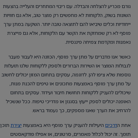
גורם מכריע להצלחה והבדלה. עם ריבוי המתחרים והעלייה בהצעות
השונות בשוק, הלקוחות לא מחפשים רק מוצר טוב, אלא גם חוויות
ייחודיות וכלים שיביאו להם לתוצאה טובה יותר. השקעה במתן ערך
מוסף לא רק שמחזקת את הקשר עם הלקוחות, אלא גם מייצרת
נאמנות ומקדמת צמיחה פיננסית.
כאשר אנו מדברים על מתן ערך מוסף, הכוונה היא לעבור מעבר
לגבולות המוצר או השירות הברורים ולספק ללקוחות שלנו תועלות
נוספות שלא ציפו להן. לדוגמה, עסקים בתחום המזון יכולים לחשוב
על מתן ערך מוסף באמצעות מתכונים או טיפים להכנת מנות,
שיכולים להעניק ללקוחות תחושת חיבור ועידוד. עסקים בתחום
האופנה יכולים לספק ייעוץ בסגנון או מדריכי טיפוח. ככל שנשכיל
להרחיב את הערך שאנו מספקים, כך נעמוד בראש.
אחת ה
דרכים
היעילות להעניק ערך מוסף היא באמצעות
יצירת
תוכן
תומך. זה יכול לכלול מאמרים, סרטונים, או אפילו פודקאסטים