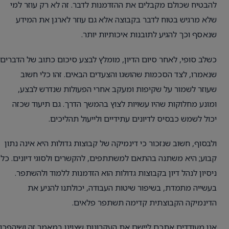
להבטיח שכולם מקבלים את ההזדמנות לדבר. זה לא רק עוזר למי
שלא מרגיש בטוח לדבר בקבוצה אלא גם עוזר לארגן את המידע
שנאסף וכך להגיע לתובנות איכותיות יותר.
כשלב סופי, לאחר סיום הדיון, מומלץ לבצע סיכום כתוב של הדברים
שנאמרו, לצד הסכמות שהושגו והצעדים הבאים. זהו כלי חשוב
שעוזר לשמור על שקיפות ומעקב אחרי הפעולות שנדרש לבצע,
ומונע מחלוקות שהיו עשויות לצוץ בהמשך הדרך. גם תיעוד שכזה
יכול לשמש כבסיס לדיונים עתידיים ולייעול תהליכים.
ולבסוף, חשוב שנזכור כי דינמיקה של קבוצות גדולות היא אינה נתון
קבוע; היא משתנה בהתאם למשתתפים, להקשרים ולסוגי דיונים. כל
ניסיון לנהל דיון בקבוצות גדולות הוא הזדמנות ללמוד ולהשתפר.
בעשייה מתמדת, בשיפור שיטות העבודה, יכולתנו להניע את
הדינמיקה הקבוצתית קדימה תשתפר פלאים.
אנו מעודדים אתכם ליישם את העקרונות שצוינו במאמר זה ושיהפכו