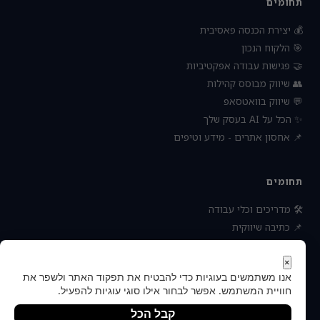
תחומים
💰 יצירת הכנסה פאסיבית
🎯 הלקוח הנכון
🤝 פגישות עבודה אפקטיביות
👥 שיווק מבוסס קהילות
💬 שיווק בוואטסאפ
✨ הכל על AI בעסק שלך
📌 אחסון אתרים - מידע וטיפים
תחומים
🛠 מדריכים וכלי עבודה
📌 כתיבה שיווקית
📌 socialbee מפלצת המדיה
📌 נטוורקינג וקשרים עסקיים
×
אנו משתמשים בעוגיות כדי להבטיח את תפקוד האתר ולשפר את
📌 חדשות כלכלה ועסקים
חוויית המשתמש. אפשר לבחור אילו סוגי עוגיות להפעיל.
קבל הכל