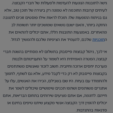
גישה לתובנות הנוגעות להעדפות ולפעולות של חברי הקבוצה.
לעיתים קרובות החוכמה לא טמונה רק ביצירה של תוכן טוב, אלא
גם בניתוח ההופעות שלו. תוכלו לראות אילו פוסטים זוכים לתגובה
החזקה ביותר, והאם ישנם נושאים שמושכים יותר תשומת לב
מהאחרים. באמצעות התובנות הללו, אתם יכולים להתאים את
ה
תוכניות
שלכם, להעמיד את הציפיות שלכם ולהמשיך לגדול.
אי לכך, ניהול קבוצות פייסבוק בתשלום לא מסתיים בהשגת חברי
קבוצה; המטרה האמיתית היא לשמור על התעניינותם ולבנות
מערכת יחסים ארוכה וחיובית. חשוב לזכור שאנשים משתתפים
בקבוצות פייסבוק לא רק כדי לקבל מידע, אלא גם לשתף, לתמוך
ולהתמודד עם בעיות. היו שם בשבילם, הכירו את האנשים, עלו על
אתגרים משותפים ושתפו תכנים שימושיים שיכולים לשפר את
חייהם. לדוגמה, אם אתם מציעים שירותים בתחום הבריאות, אתם
יכולים להזמין דרך הקבוצה אנשי מקצוע שיתנו טיפים בחינם או
סדנאות בהתנדבות.