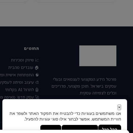
תחומים
📈 שיווק ומכירות
🏠 עובדים מהבית
פתחות אישית ומקצועית
פורטל הידע המקצועי לעצמאים ובעלי
 עיצוב ומיתוג לעסקים
עסקים בישראל. תוכן מקצועי, מדריכים
🤖 לתרגל AI בקלות!
וכלים לצמיחה עסקית.
חדש: מאיפה מתחילים?
⚙️ ניהול ועסקים
×
אנו משתמשים בעוגיות כדי להבטיח את תפקוד האתר ולשפר את
חוויית המשתמש. אפשר לבחור אילו סוגי עוגיות להפעיל.
העדפות
הסר לא הכרחיות
קבל הכל
© 2026 — כל הזכויות שמורות