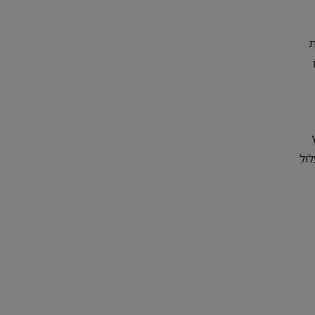
ת
לול