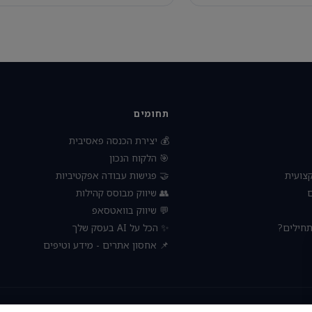
תחומים
💰 יצירת הכנסה פאסיבית
🎯 הלקוח הנכון
🤝 פגישות עבודה אפקטיביות
🧠 הת
👥 שיווק מבוסס קהילות

💬 שיווק בוואטסאפ
✨ הכל על AI בעסק שלך
🚀 עסק 
📌 אחסון אתרים - מידע וטיפים