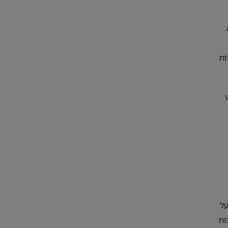
ות
על
ות