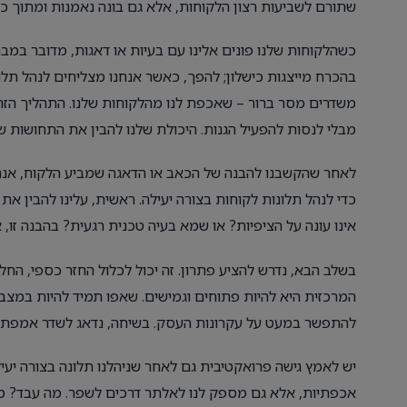
שתורם לשביעות רצון הלקוחות, אלא גם בונה נאמנות ומתוך כך
כשהלקוחות שלנו פונים אלינו עם בעיות או דאגות, מדובר במ
בהכרח מייצגות כישלון; להפך, כאשר אנחנו מצליחים לנהל תלונ
משדרים מסר ברור – שאכפת לנו מהלקוחות שלנו. התהליך הזה
מבלי לנסות להפעיל הגנות. היכולת שלנו להבין את התחושות 
לאחר שהקשבנו להבנה של הכאב או הדאגה שמביע הלקוח, אנחנו
כדי לנהל תלונות לקוחות בצורה יעילה. ראשית, עלינו להבין א
אינו עונה על הציפיות? או שמא בעיה טכנית רגעית? בהבנה זו, א
בשלב הבא, נדרש להציע פתרון. זה יכול לכלול החזר כספי, ה
המרכזית היא להיות פתוחים וגמישים. שאפו תמיד להיות במצב
להתפשר במעט על עקרונות העסק. בשיחה, נדאג לשדר אמפתיה ולה
יש לאמץ גישה פרואקטיבית גם לאחר שניהלנו תלונה בצורה יעי
אכפתיות, אלא גם מספק לנו לאלתר דרכים לשפר. מה עבד? מה