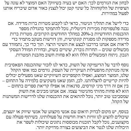
לבחון את הגורמים לכך: האם יש בעיה בשיווק? האם המוצר לא עונה על
הציפיות של הלקוחות? כל שינוי קטן יכול לנצנץ כאור אדום שיכריח אותנו
לפעול במהירות.
כדי לייעל את תהליך הניטור, כדאי לנו לקבוע מטרות ברות מדידה. אם
נבנה פלטפורמת מכירות דיגיטלית, נוכל להתמקד בהגדלת מספר
ההכנסות החודשיות ב-20% במהלך החודשים הקרובים. מטרות ברות
מדידה מספקות לנו מסגרת קונקרטית, והן דורשות מעקב מתמיד כדי
לראות אם אנחנו בדרכנו לבצע את השינוי הרצוי. תוך כדי כך, נתמודד עם
מכשולים שונים – תחרות גוברת, שינויים בשוק, ובחירת המודל העסקי
הנכון. ניתוח המכשולים הללו הוא לא פחות חשוב מהבנת המטרות.
נוסף לדבר על הדינמיקה של השוק, כדאי לנו לזכור שההכנסה הפאסיבית
אינה מנותקת מהפעילות העיקרית של העסק. גורמים כמו אופי הקהל
שלנו, המוצר המוצע, ואפילו הקמפיינים השיווקיים שאנו מפעילים יכולים
להיות קריטיים להצלחתנו. לכן, הזמן שאנו משקיעים בלמידה על התחום –
בין אם זה דרך מיני קורסים, סדנאות או אפילו קריאת ספרים בתחום –
הוא לא פחות מהותי מהניטור עצמו. אם אנחנו מבינים את השוק
שמסביבנו טוב יותר, נוכל להתאים את ההכנסות שלנו לדרישות המשתנות
של הקהל.
בנוסף, יש מקום לבדוק תיאום עם אנשי מקצוע של אנשי שיווק או יועצים,
שיכולים להציע לנו זוויות ראיה חדשות על פעולותינו. בשיתוף פעולה עם
מקצוענים, נוכל לקבל תובנות מבוססות נתונים שיכולות לשפר את
היכולות שלנו לנטר את הביצועים בצורה מדויקת יותר.