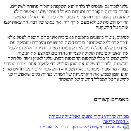
עלינו לזכור גם שבסיס להצלחה הוא השקפה ניהולית פתוחה לשינויים.
סדרת בדיקות תקופתיות ותנודות במודל העסקי שלנו מאפשרות לנו
להתעדכן באופן רציף ולהבין מה עובד ומה פחות. זהו תהליך מתמשך
הדורש תשומת לב ולא מעט אורך רוח, אך בסופו של דבר, התוצאות יפצו
אותנו על ההשקעה.
לסיכום, ניטור ביצועים בהכנסה פאסיבית אינו סתם תוספת לעסק אלא
נדבך קרדינלי להצלחתנו. בזכות הבנת הביצועים והיכרות מעמיקה עם
המודלים שלנו, נוכל להניב לא רק פעולות ממוקדות יותר אלא גם לקבל
את האובייקטיביות הזקוקה לצמיחה. הדרכים למקצע את הניטור
ולהשתמש בו ככלי למקסום ההכנסות רבות. עלינו לאמץ גישה של חקר
וחדשנות, ולזכור להשקיע את הזמן הנדרש כדי לעקוב אחרי מנתח המידע
בצורה מחושבת ומעורבת. אל תשכחו – ההשקעה היום תניב רווחים מחר;
הגיע הזמן לממש את ההזדמנויות של המחר, בעזרת כלים שיאפשרו לנו
להישאר על המסלול החשוב של ההצלחה.
מאמרים קשורים
מכירת שירותי ניתוח נתונים ואנליטיקה עסקית
3 דקות קריאה