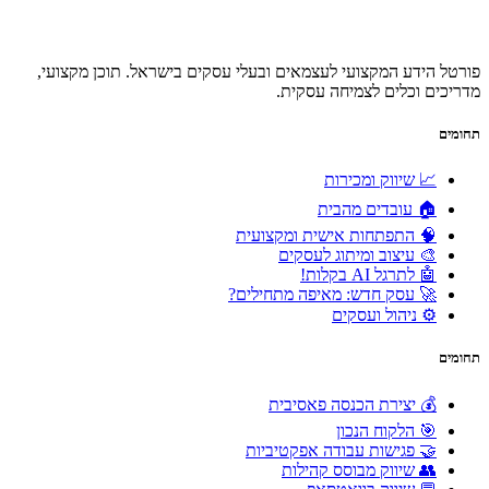
פורטל הידע המקצועי לעצמאים ובעלי עסקים בישראל. תוכן מקצועי,
מדריכים וכלים לצמיחה עסקית.
תחומים
📈 שיווק ומכירות
🏠 עובדים מהבית
🧠 התפתחות אישית ומקצועית
🎨 עיצוב ומיתוג לעסקים
🤖 לתרגל AI בקלות!
🚀 עסק חדש: מאיפה מתחילים?
⚙️ ניהול ועסקים
תחומים
💰 יצירת הכנסה פאסיבית
🎯 הלקוח הנכון
🤝 פגישות עבודה אפקטיביות
👥 שיווק מבוסס קהילות