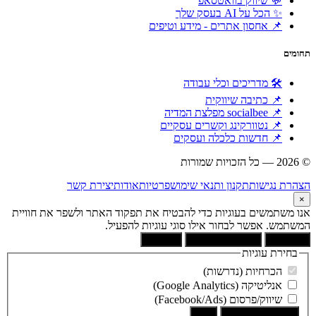
💬 שיווק בוואטסאפ
✨ הכל על AI בעסק שלך
📌 אחסון אתרים - מידע וטיפים
תחומים
🛠 מדריכים וכלי עבודה
📌 כתיבה שיווקית
📌 socialbee מפלצת המדיה
📌 נטוורקינג וקשרים עסקיים
📌 חדשות כלכלה ועסקים
© 2026 — כל הזכויות שמורות
הוקם ומקודם ע"י:
צימטים
הצהרת נגישות
תקנון ותנאי שימוש
פרטיות
אודות
יצירת קשר
×
אנו משתמשים בעוגיות כדי להבטיח את תפקוד האתר ולשפר את חוויית
המשתמש. אפשר לבחור אילו סוגי עוגיות להפעיל.
קבל הכל
הסר לא הכרחיות
העדפות
בחירת עוגיות
הכרחיות (נדרשות)
אנליטיקה (Google Analytics)
שיווק/פרסום (Facebook/Ads)
שמור את הבחירה
בטל