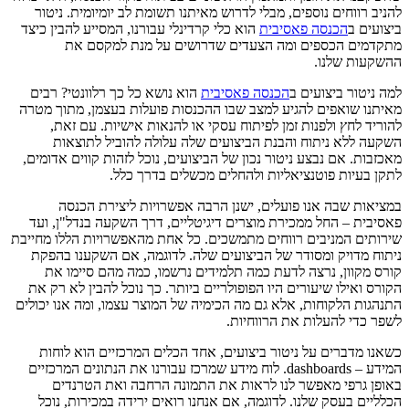
להניב רווחים נוספים, מבלי לדרוש מאיתנו תשומת לב יומיומית. ניטור
ביצועים ב
הכנסה פאסיבית
הוא כלי קרדינלי עבורנו, המסייע להבין כיצד
מתקדמים הכספים ומה הצעדים שדרושים על מנת למקסם את
ההשקעות שלנו.
למה ניטור ביצועים ב
הכנסה פאסיבית
הוא נושא כל כך רלוונטי? רבים
מאיתנו שואפים להגיע למצב שבו ההכנסות פועלות בעצמן, מתוך מטרה
להוריד לחץ ולפנות זמן לפיתוח עסקי או להנאות אישיות. עם זאת,
השקעה ללא ניתוח והבנת הביצועים שלה עלולה להוביל לתוצאות
מאכזבות. אם נבצע ניטור נכון של הביצועים, נוכל לזהות קווים אדומים,
לתקן בעיות פוטנציאליות ולהחלים מכשלים בדרך כלל.
במציאות שבה אנו פועלים, ישנן הרבה אפשרויות ליצירת הכנסה
פאסיבית – החל ממכירת מוצרים דיגיטליים, דרך השקעה בנדל"ן, ועד
שירותים המניבים רווחים מתמשכים. כל אחת מהאפשרויות הללו מחייבת
ניתוח מדויק ומסודר של הביצועים שלה. לדוגמה, אם השקענו בהפקת
קורס מקוון, נרצה לדעת כמה תלמידים נרשמו, כמה מהם סיימו את
הקורס ואילו שיעורים היו הפופולריים ביותר. כך נוכל להבין לא רק את
התנהגות הלקוחות, אלא גם מה הכימיה של המוצר עצמו, ומה אנו יכולים
לשפר כדי להעלות את הרווחיות.
כשאנו מדברים על ניטור ביצועים, אחד הכלים המרכזיים הוא לוחות
המידע – dashboards. לוח מידע שמרכז עבורנו את הנתונים המרכזיים
באופן גרפי מאפשר לנו לראות את התמונה הרחבה ואת הטרנדים
הכלליים בעסק שלנו. לדוגמה, אם אנחנו רואים ירידה במכירות, נוכל