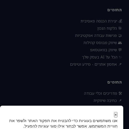
תחומים
💰 יצירת הכנסה פאסיבית
🎯 הלקוח הנכון
🤝 פגישות עבודה אפקטיביות
👥 שיווק מבוסס קהילות
💬 שיווק בוואטסאפ
✨ הכל על AI בעסק שלך
📌 אחסון אתרים - מידע וטיפים
תחומים
🛠 מדריכים וכלי עבודה
📌 כתיבה שיווקית
📌 socialbee מפלצת המדיה
📌 נטוורקינג וקשרים עסקיים
×
אנו משתמשים בעוגיות כדי להבטיח את תפקוד האתר ולשפר את
📌 חדשות כלכלה ועסקים
חוויית המשתמש. אפשר לבחור אילו סוגי עוגיות להפעיל.