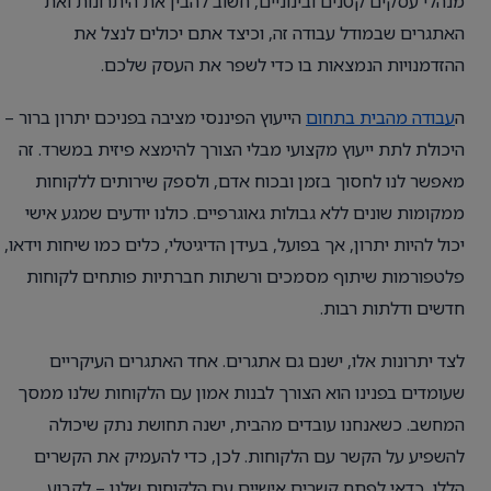
מנהלי עסקים קטנים ובינוניים, חשוב להבין את היתרונות ואת
האתגרים שבמודל עבודה זה, וכיצד אתם יכולים לנצל את
ההזדמנויות הנמצאות בו כדי לשפר את העסק שלכם.
ה
עבודה מהבית בתחום
הייעוץ הפיננסי מציבה בפניכם יתרון ברור –
היכולת לתת ייעוץ מקצועי מבלי הצורך להימצא פיזית במשרד. זה
מאפשר לנו לחסוך בזמן ובכוח אדם, ולספק שירותים ללקוחות
ממקומות שונים ללא גבולות גאוגרפיים. כולנו יודעים שמגע אישי
יכול להיות יתרון, אך בפועל, בעידן הדיגיטלי, כלים כמו שיחות וידאו,
פלטפורמות שיתוף מסמכים ורשתות חברתיות פותחים לקוחות
חדשים ודלתות רבות.
לצד יתרונות אלו, ישנם גם אתגרים. אחד האתגרים העיקריים
שעומדים בפנינו הוא הצורך לבנות אמון עם הלקוחות שלנו ממסך
המחשב. כשאנחנו עובדים מהבית, ישנה תחושת נתק שיכולה
להשפיע על הקשר עם הלקוחות. לכן, כדי להעמיק את הקשרים
הללו, כדאי לפתח קשרים אישיים עם הלקוחות שלנו – לקבוע