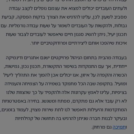
ולעתים העובדים יכולים למצוא את עצמם נופלים לקצב עבודה
מסביב לשעון. לכן, עלינו להדגיש את הצורך בדקות הפסקה, קביעת
גבולות, ולהקשות על העובדים לשמור על שעות עבודה נורמליות. עם
תכנון יעיל, ניתן להשיג סגנון חיים שיאפשר לעובדים לצבור שעות
איכות שיהפכו אותם ליצירתיים ופרודוקטיביים יותר.
בעבודה מהבית בתחום הניהול פרויקטים ישנם אתגרים ודינמיקה
ייחודית, אך עם התמקדות בשיפור התקשורת, תכנון נכון, גמישות,
הכשרה והקפדה על איזון, אנו יכולים אכן להפוך את התהליך ליעיל
ומועיל. בתקופה שבה הכל מתמקד בשמירה על הצמיחה והעמידה
בציפיות, עלינו לאמץ עקרונות אלה ולהקפיד על כך שהצוות שלנו
לא רק עובד אלא גם מתקדם, מפתח ומשגשג. בחירה באסטרטגיות
המתקדמות והיעילות תאפשר לנו לתת שירות מצוין, לעמוד בזמנים,
ובעיקר לבנות חברה שניתן להרגיש בה תחושה של קהילתיות
ו
תמיכה
גם מרחוק.