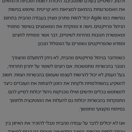
ולהגיב לשינויים בעולם שמסביבנו. היכולת לשנות תוכניות ולהתאים
את האסטרטגיות בהתאם למציאות היא קריטית. שימוש בגישות
גמישות כמו Agile יכול להוות פתרון מצוין בעבודה מהבית בתחום
הניהול פרויקטים. גישה זו ממקדת את המאמצים בשיפור מתמיד
ומאפשרת תגובות מהירות לשינויים, דבר אשר מפחית לחצים
ומוודא שהפרויקטים נשמרים על המסלול הנכון.
כשמדובר בניהול פרויקטים מהבית, לא ניתן להתעלם מהצורך
הגובר בהכשרות מתמשכות. אם רוצים לשמור על יתרון תחרותי,
בעל העסק לא יכול להרשות לעצמו שעמום בהכשרות הצוות. חשוב
להשקיע בהשתלמויות ולקחת את הזמן להנחות את העובדים כיצד
להשתמש בכלים חדשים ואילו טכניקות ניהול יכולות לסייע להם.
התמקדות בהכשרות יכולות גם להעלות את המוטיבציה ולתמוך
בפיתוח מקצועי מתמשך.
אנו לא יכולים לדבר על עבודה מהבית מבלי להזכיר את האיזון בין
עבודה לחיים פרטיים. המצב החדש יצר פערים בין הבית למשרד,