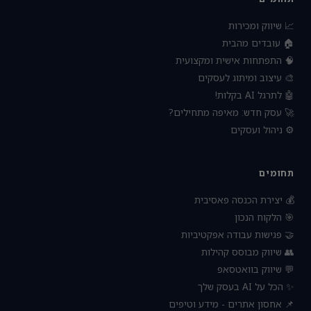
📈 שיווק ומכירות
🏠 עובדים מהבית
🧠 התפתחות אישית ומקצועית
🎨 עיצוב ומיתוג לעסקים
🤖 לתרגל AI בקלות!
🚀 עסק חדש: מאיפה מתחילים?
⚙️ ניהול ועסקים
תחומים
💰 יצירת הכנסה פאסיבית
🎯 הלקוח הנכון
🤝 פגישות עבודה אפקטיביות
👥 שיווק מבוסס קהילות
💬 שיווק בוואטסאפ
✨ הכל על AI בעסק שלך
📌 אחסון אתרים - מידע וטיפים