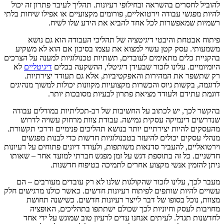
להוביל לחסרים בהשראה ובחילופי רעיונות. תהליך לעיבר פתרון זה יכול
להיות מפגשי עבודה וירטואליים, פורומים מקצועיים או אפילו שיחות בלתי
רשמיות שמאפשרות לכל אחד להביא את הידע שלו לשיח.
פיתוח אבטחת והיבטי דיגיטציה של תהליכי העבודה הוא גם נושא
משמעותי. עסק קטן עשוי למצוא את עצמו בסיכון אם הוא לא משקיע
בהקניית כלים מתאימים לעובדים, תשתיות טכנולוגיות למענה על הצרכים
היומיומיים. עלינו לזכור שבעידן דיגיטלי, ההשקעה בכלים
דיגיטליים
לא
רק שתשפר את המהירות והאפקטיביות, אלא גם תעודד יצירתיות.
לדוגמה, בקשות גיוס והכשרות מקצועיות מקוונות יכולות למשוך מנהיגים
דוגמת עתידם ולעודד מציאת פתרון לבעיות מסובכות יותר.
בהקשר לכך, יש לכתוב על החשיבות של רב-תכליתיות במודלים עבודה
שנדרשים דינמיקה עסקית גמישה. עבודת צוות מרחוק עשויה לדרוש
מהעסקים להיות יצירתיים יותר בנושא תהליכים פנימיים ודרכי תקשורת.
מנהלי עסקים יכולים להיעזר בטכנולוגיות חדשות כדי לבנות מפגשים
וירטואליים, להעביר סדנאות משותפות, ולעודד דיונים פתוחים על רעיונות
חדשניים. כל זה בתוספת דגש על זמן מפגש חברתי למועד אחר – שאותו
ניתן להזמין אנשי מקצוע אחרים לתמיכה בטיפוח חדשנות.
מעבר לכך, עלינו לזכור שהקולגות שלנו לא רק עובדים מעורבים – הם
עשויים להיות שותפים לפיתוח רעיונות חדשים. כאשר כולנו מרגישים חלק
מצוות, נוכל בסופו של דבר לייצר רעיונות חדשים. כשישנה תחושת
מחויבות לעסק וחיוניות לכך שכולם ישתתפו בתהליכים, האופציה
לחדשנות תגדל. לעיתים אנחנו עדים לרעיון טוב שמוגש על ידי אחד