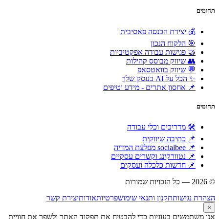
תחומים
💰 יצירת הכנסה פאסיבית
🎯 הלקוח הנכון
🤝 פגישות עבודה אפקטיביות
👥 שיווק מבוסס קהילות
💬 שיווק בוואטסאפ
✨ הכל על AI בעסק שלך
📌 אחסון אתרים - מידע וטיפים
תחומים
🛠 מדריכים וכלי עבודה
📌 כתיבה שיווקית
📌 socialbee מפלצת המדיה
📌 נטוורקינג וקשרים עסקיים
📌 חדשות כלכלה ועסקים
© 2026 — כל הזכויות שמורות
הוקם ומקודם ע"י:
צימטים
הצהרת נגישות
תקנון ותנאי שימוש
פרטיות
אודות
יצירת קשר
×
אנו משתמשים בעוגיות כדי להבטיח את תפקוד האתר ולשפר את חוויית