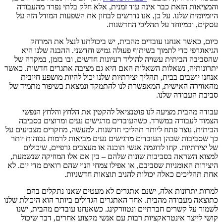
והמציאות הזאת כבר אינה עוד זמנית, אלא חלק בלתי נפרד מהעבודה
היומיומית שלנו. על כן, אנו נדרשים לבחון את השפעות המודל הזה על
עסקים, ובמיוחד על תהליכי החדשנות.
כיום, כאשר אנחנו עובדים מהבית, יש ביכולתנו לנצל את המרחק
הגיאוגרפי כדי לתמוך בשיתוף פעולה גמיש וחדשני. ההבנה שלנו היא
שהסביבה הביתית עשויה להוליד רעיונות חדשים, ובו בזמן, במקרה של
יתרונותיה, נשאלות השאלות האם היא גם מציבה אתגרים חדשות. כאשר
אנחנו יושבים בבית, תהליך יצירתיות שלנו יכול להיות מושפע חיובית
מהאווירה האישית, המאפשרת לנו להתמקד ונמצאת בשיפור מתמיד של
סביבת העבודה שלנו.
עבודה מהבית מציעה לנו פוטנציאל להקטין את הלחץ והלחץ הנפשי
הצמוד לעבודה במשרד. כשהעובדים מרגישים נעים ומרוצים בסביבה
הביתית, נוצר פתח ליותר תהליכי חדשנות. למעשה, מחקרים מצביעים על
כך שסביבות שבהן העובדים מרגישים נעים מביאות לרמות גבוהות יותר
של יצירתיות. קחו לדוגמה אנשי תוכנה או מעצבים גרפיים, שיכולים
למצוא השראה בסביבות שונות שלהם – בין אם אלו המוזיקה שנשמעת,
היצירות האומניות שסביבם, או אפילו צמחי הנוי שהם רואים מדי יום. לא
אחת תהליכים כאלה יכולות להניב תוצאות חדשניות.
למרות יתרונות אלה, ישנם אתגרים לא מעטים שאנו נתקלים בהם
כתוצאה מעבודה מהבית. אחד האתגרים הגדולים ביותר הוא היכולת שלנו
לשמור על קשרים חברתיים ונטוורקינג. כשאנחנו עובדים מהבית, ישנו
קושי לייצר אינטראקציות רבות עם אנשי מקצוע אחרים, דבר שיכול