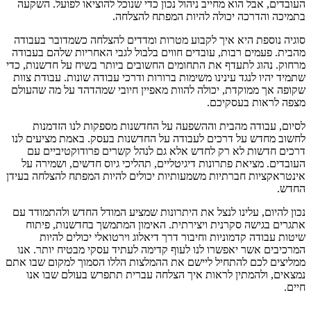
העובדים, אבל הוא מחייב ניהול נכון כדי שנוכל להוציאו לפועל. השקעה
בתמיכה והדרכה יכולה להיות המפתח להצלחה.
סוגיה נוספת היא איך לקבוע מטרות ומדדים להצלחה כשמדובר בעבודה
מהבית. פעמים רבות, עובדים חווים בלבול לגבי האחריות שלהם בעבודה
מרחוק. נהוג לתעדף את התחומים החשובים ביותר בשיח על חדשנות, כדי
שתמיד יהיו לנגד עינינו משימות ברורות ודרכי עבודה שונות. עבודת צוות
שקופה אך ממוקדת, יכולה להוות מאפיין חיובי שמהדהד על מה שהעולם
מצפה לראות בעסקיכם.
לסיום, עבודה מהבית וההשפעה על החדשנות מספקות לנו הזדמנות
לחשוב מחדש על דרכים לעבודה על החדשנות בעסק. באמת מציעים לנו
דרכים חדשות לא רק לחדש אלא גם לנהל קשרים פרודוקטיביים עם
העובדים. מציאת פתרונות דיגיטליים, תהליכי גיוס חדשים, ושמירה על
אינטראקציות חברתיות משמעותיות יכולים להיות המפתח להצלחה בעידן
החדש.
נכון להיום, עלינו לנצל את היתרונות שמציע המודל החדש ולהתמודד עם
אתגרים בגישה סקרנית ויצירתית. האימון המתמשך בחדשנות, פיתוח
שיטות עבודה קדמוניות וחיבור דרך דיאלוג וירטואלי יכולים להיות
המרכיבים אשר יאפשרו לנו לעוף קדימה לעתיד עסקי מבטיח יותר. אנו
ממליצים לכם להתחיל ליישם את ההמלצות הללו הסמוך למקום שבו אתם
נמצאים, ולהמתין לראות איך הצלחה עברית תתפרש בעולם שבו אנו
חיים.