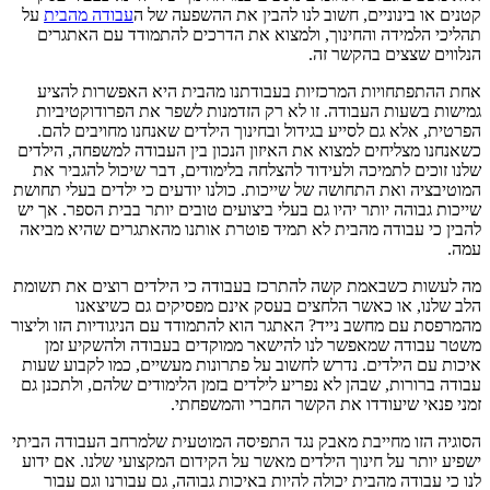
קטנים או בינוניים, חשוב לנו להבין את ההשפעה של ה
עבודה מהבית
על
תהליכי הלמידה והחינוך, ולמצוא את הדרכים להתמודד עם האתגרים
הנלווים שצצים בהקשר זה.
אחת ההתפתחויות המרכזיות בעבודתנו מהבית היא האפשרות להציע
גמישות בשעות העבודה. זו לא רק הזדמנות לשפר את הפרודוקטיביות
הפרטית, אלא גם לסייע בגידול ובחינוך הילדים שאנחנו מחויבים להם.
כשאנחנו מצליחים למצוא את האיזון הנכון בין העבודה למשפחה, הילדים
שלנו זוכים לתמיכה ולעידוד להצלחה בלימודים, דבר שיכול להגביר את
המוטיבציה ואת התחושה של שייכות. כולנו יודעים כי ילדים בעלי תחושת
שייכות גבוהה יותר יהיו גם בעלי ביצועים טובים יותר בבית הספר. אך יש
להבין כי עבודה מהבית לא תמיד פוטרת אותנו מהאתגרים שהיא מביאה
עמה.
מה לעשות כשבאמת קשה להתרכז בעבודה כי הילדים רוצים את תשומת
הלב שלנו, או כאשר הלחצים בעסק אינם מפסיקים גם כשיצאנו
מהמרפסת עם מחשב נייד? האתגר הוא להתמודד עם הניגודיות הזו וליצור
משטר עבודה שמאפשר לנו להישאר ממוקדים בעבודה ולהשקיע זמן
איכות עם הילדים. נדרש לחשוב על פתרונות מעשיים, כמו לקבוע שעות
עבודה ברורות, שבהן לא נפריע לילדים בזמן הלימודים שלהם, ולתכנן גם
זמני פנאי שיעודדו את הקשר החברי והמשפחתי.
הסוגיה הזו מחייבת מאבק נגד התפיסה המוטעית שלמרחב העבודה הביתי
ישפיע יותר על חינוך הילדים מאשר על הקידום המקצועי שלנו. אם ידוע
לנו כי עבודה מהבית יכולה להיות באיכות גבוהה, גם עבורנו וגם עבור