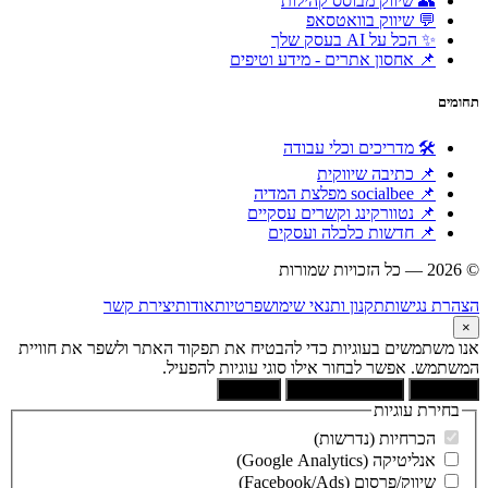
👥 שיווק מבוסס קהילות
💬 שיווק בוואטסאפ
✨ הכל על AI בעסק שלך
📌 אחסון אתרים - מידע וטיפים
תחומים
🛠 מדריכים וכלי עבודה
📌 כתיבה שיווקית
📌 socialbee מפלצת המדיה
📌 נטוורקינג וקשרים עסקיים
📌 חדשות כלכלה ועסקים
© 2026 — כל הזכויות שמורות
הוקם ומקודם ע"י:
צימטים
הצהרת נגישות
תקנון ותנאי שימוש
פרטיות
אודות
יצירת קשר
×
אנו משתמשים בעוגיות כדי להבטיח את תפקוד האתר ולשפר את חוויית
המשתמש. אפשר לבחור אילו סוגי עוגיות להפעיל.
קבל הכל
הסר לא הכרחיות
העדפות
בחירת עוגיות
הכרחיות (נדרשות)
אנליטיקה (Google Analytics)
שיווק/פרסום (Facebook/Ads)