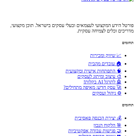
פורטל הידע המקצועי לעצמאים ובעלי עסקים בישראל. תוכן מקצועי,
מדריכים וכלים לצמיחה עסקית.
תחומים
📈 שיווק ומכירות
🏠 עובדים מהבית
🧠 התפתחות אישית ומקצועית
🎨 עיצוב ומיתוג לעסקים
🤖 לתרגל AI בקלות!
🚀 עסק חדש: מאיפה מתחילים?
⚙️ ניהול ועסקים
תחומים
💰 יצירת הכנסה פאסיבית
🎯 הלקוח הנכון
🤝 פגישות עבודה אפקטיביות