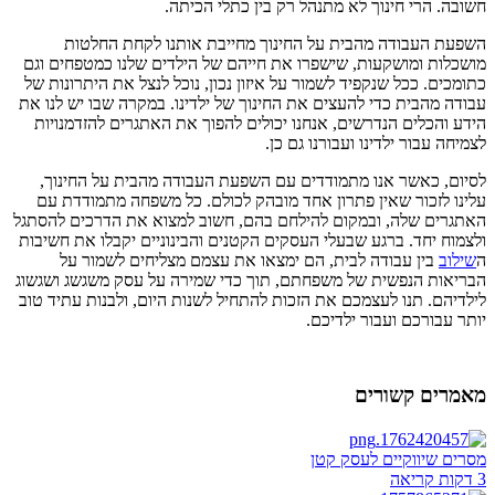
חשובה. הרי חינוך לא מתנהל רק בין כתלי הכיתה.
השפעת העבודה מהבית על החינוך מחייבת אותנו לקחת החלטות
מושכלות ומושקעות, שישפרו את חייהם של הילדים שלנו כמטפחים וגם
כתומכים. ככל שנקפיד לשמור על איזון נכון, נוכל לנצל את היתרונות של
עבודה מהבית כדי להעצים את החינוך של ילדינו. במקרה שבו יש לנו את
הידע והכלים הנדרשים, אנחנו יכולים להפוך את האתגרים להזדמנויות
לצמיחה עבור ילדינו ועבורנו גם כן.
לסיום, כאשר אנו מתמודדים עם השפעת העבודה מהבית על החינוך,
עלינו לזכור שאין פתרון אחד מובהק לכולם. כל משפחה מתמודדת עם
האתגרים שלה, ובמקום להילחם בהם, חשוב למצוא את הדרכים להסתגל
ולצמוח יחד. ברגע שבעלי העסקים הקטנים והבינוניים יקבלו את חשיבות
ה
שילוב
בין עבודה לבית, הם ימצאו את עצמם מצליחים לשמור על
הבריאות הנפשית של משפחתם, תוך כדי שמירה על עסק משגשג ושגשוג
לילדיהם. תנו לעצמכם את הזכות להתחיל לשנות היום, ולבנות עתיד טוב
יותר עבורכם ועבור ילדיכם.
מאמרים קשורים
מסרים שיווקיים לעסק קטן
3 דקות קריאה