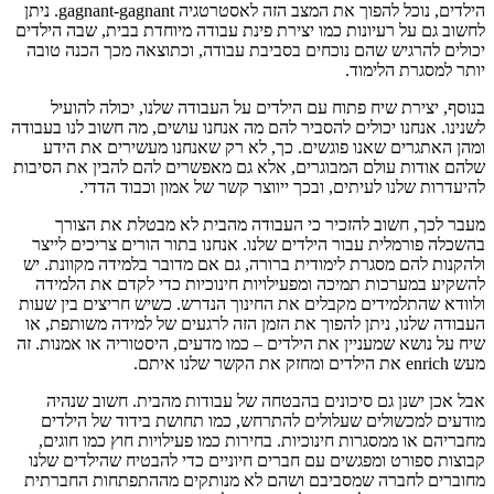
הילדים, נוכל להפוך את המצב הזה לאסטרטגיה gagnant-gagnant. ניתן
לחשוב גם על רעיונות כמו יצירת פינת עבודה מיוחדת בבית, שבה הילדים
יכולים להרגיש שהם נוכחים בסביבת עבודה, וכתוצאה מכך הכנה טובה
יותר למסגרת הלימוד.
בנוסף, יצירת שיח פתוח עם הילדים על העבודה שלנו, יכולה להועיל
לשנינו. אנחנו יכולים להסביר להם מה אנחנו עושים, מה חשוב לנו בעבודה
ומהן האתגרים שאנו פוגשים. כך, לא רק שאנחנו מעשירים את הידע
שלהם אודות עולם המבוגרים, אלא גם מאפשרים להם להבין את הסיבות
להיעדרות שלנו לעיתים, ובכך ייווצר קשר של אמון וכבוד הדדי.
מעבר לכך, חשוב להזכיר כי העבודה מהבית לא מבטלת את הצורך
בהשכלה פורמלית עבור הילדים שלנו. אנחנו בתור הורים צריכים לייצר
ולהקנות להם מסגרת לימודית ברורה, גם אם מדובר בלמידה מקוונת. יש
להשקיע במערכות תמיכה ומפעילויות חינוכיות כדי לקדם את הלמידה
ולוודא שהתלמידים מקבלים את החינוך הנדרש. כשיש חריצים בין שעות
העבודה שלנו, ניתן להפוך את הזמן הזה לרגעים של למידה משותפת, או
שיח על נושא שמעניין את הילדים – כמו מדעים, היסטוריה או אמנות. זה
מעש enrich את הילדים ומחזק את הקשר שלנו איתם.
אבל אכן ישנן גם סיכונים בהבטחה של עבודות מהבית. חשוב שנהיה
מודעים למכשולים שעלולים להתרחש, כמו תחושת בידוד של הילדים
מחבריהם או ממסגרות חינוכיות. בחירות כמו פעילויות חוץ כמו חוגים,
קבוצות ספורט ומפגשים עם חברים חיוניים כדי להבטיח שהילדים שלנו
מחוברים לחברה שמסביבם ושהם לא מנותקים מההתפתחות החברתית