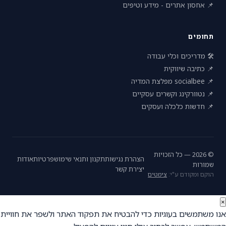
📌 אחסון אתרים - מידע וטיפים
תחומים
🛠 מדריכים וכלי עבודה
📌 כתיבה שיווקית
📌 socialbee מפלצת המדיה
📌 נטוורקינג וקשרים עסקיים
📌 חדשות כלכלה ועסקים
© 2026 — כל הזכויות
הצהרת נגישות
תקנון ותנאי שימוש
פרטיות
אודות
שמורות
יצירת קשר
הוקם ומקודם ע"י:
צימטים
×
אנו משתמשים בעוגיות כדי להבטיח את תפקוד האתר ולשפר את חוויית