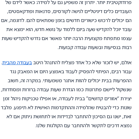
פרודוקטיבית יותר. יתרון זה משפיע גם על למידה: כאשר לידם של
העובדים כלים דיגיטליים לגישה לקורסים, סדנאות ופודקאסטים,
הם יכולים לרכוש כישורים חדשים בזמן שמתאים להם. לדוגמה, אם
עובד יוכל להקדיש שעה ביום ללמוד על נושא חדש, הוא ימצא את
עצמו מתפתח מקצועית הרבה יותר מאשר אם נדרש להקדיש שעות
רבות בנסיעות ובשעות עבודה קבועות.
אולם, יש לזכור שלא כל אחד מצליח להתנהל היטב
בעבודה מהבית
.
עבור רבים, הפיתוי להפסיק לעבוד באמצע היום או המאבק נגד
ההפרעות בבית יכולים להוות אתגר משמעותי. במקרה זה, חשוב
שנשקול ליישם פתרונות כמו הגדרת שעות עבודה ברורות ומסודרות,
יצירת “אזורים קדושים” בבית לעבודה, או אפילו טכניקות ניהול זמן
שונות כדי להבטיח שהלמידה וההתקדמות האישית לא תיפגע. מלבד
זאת, ישנו גם הסיכון להתחבר לבדידות או לתחושת ניתוק אם לא
נמצא דרכים לתקשר ולהתחבר עם הקולגות שלנו.