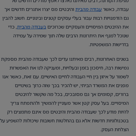
מגיפת הקורונה, רבים מאיתנו נאלצו לאמץ מודלים חדשים של
עבודה, כאשר
עבודה מהבית
והיבטים מס יצרו אתגרים חדשים אך
גם הזדמנויות רבות עבור בעלי עסקים קטנים ובינוניים. חשוב להבין
את ההיבטים המיסויים והעסקיים שכרוכים
בעבודה מהבית
, כדי
שנוכל למנף את היתרונות הרבים שלה תוך שמירה על עמידה
בדרישות המשפטיות.
בשנים האחרונות, רבים מאיתנו עדים לכך שעבודה מהבית מספקת
גמישות רבה, חיסכון בזמן ובעלויות, ומעניקה לנו את האפשרות
לשמור על איזון בין חיי העבודה לחיים האישיים. עם זאת, כאשר אנו
מפנים את המשרד הביתי, יש להכיר בכך שזה כרוך בשינויים
ברורים, קסומים אך גם מסובכים, בכל מה שקשור להיבטים
המיסויים. בעל עסק קטן אשר מעוניין להמשיך ולהתפתח צריך
להיות מודע לכך שעבודה מהבית והיבטים מס אינם מתמצים רק
בטכנולוגיות חדשות אלא גם בהחלטות חשובות שיכולות להשפיע על
הצלחת העסק.