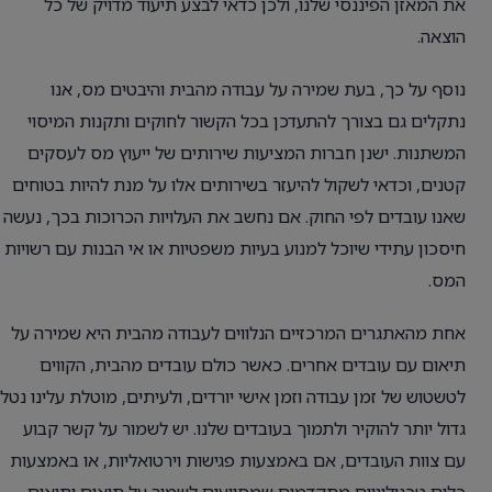
את המאזן הפיננסי שלנו, ולכן כדאי לבצע תיעוד מדויק של כל
הוצאה.
נוסף על כך, בעת שמירה על עבודה מהבית והיבטים מס, אנו
נתקלים גם בצורך להתעדכן בכל הקשור לחוקים ותקנות המיסוי
המשתנות. ישנן חברות המציעות שירותים של ייעוץ מס לעסקים
קטנים, וכדאי לשקול להיעזר בשירותים אלו על מנת להיות בטוחים
שאנו עובדים לפי החוק. אם נחשב את העלויות הכרוכות בכך, נעשה
חיסכון עתידי שיוכל למנוע בעיות משפטיות או אי הבנות עם רשויות
המס.
אחת מהאתגרים המרכזיים הנלווים לעבודה מהבית היא שמירה על
תיאום עם עובדים אחרים. כאשר כולם עובדים מהבית, הקווים
לטשטוש של זמן עבודה וזמן אישי יורדים, ולעיתים, מוטלת עלינו נטל
גדול יותר להוקיר ולתמוך בעובדים שלנו. יש לשמור על קשר קבוע
עם צוות העובדים, אם באמצעות פגישות וירטואליות, או באמצעות
כלים טכנולוגיים מתקדמים שמסייעים לשמור על תיאום ותיאום