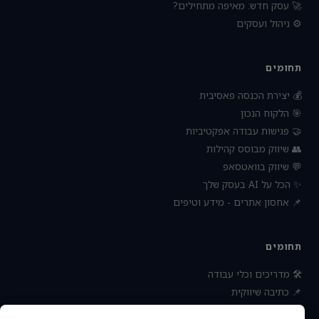
🚀 עסק חדש: מאיפה מתחילים?
⚙️ ניהול ועסקים
תחומים
💰 יצירת הכנסה פאסיבית
🎯 הלקוח הנכון
🤝 פגישות עבודה אפקטיביות
👥 שיווק מבוסס קהילות
💬 שיווק בוואטסאפ
✨ הכל על AI בעסק שלך
📌 אחסון אתרים - מידע וטיפים
תחומים
🛠 מדריכים וכלי עבודה
📌 כתיבה שיווקית
📌 socialbee מפלצת המדיה