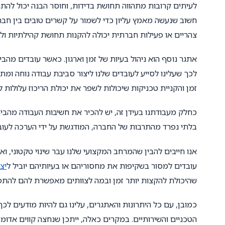
לעיתים קרובות מתהווה תחושת בדידות, וחוסר הבנה יכול לה
חשוב שנעשה מאמץ עליון כדי לשמור על קשרים טובים בין חברי
צהריים או פעילות חברתית יכולה להקנות תחושת קהילתיות ולבנ
אתגר נוסף הוא ניהול בעיות של זמן וארגון. כאשר עובדים מהב
לכך שעלינו לסייע לעובדים שלנו ליצור סביבת עבודה נוחה ומת
זמן והקניית טכניקות שיכולות לשפר את יכולת הריכוז עלולות ל
בלתי נפרד מהתרבות של החברה, המודגשת על ידי הערכה לעוב
אנו חייבים להבין שהמרחב המקצועי שלנו עבר שינוי טקטוני, ואנ
עובדים למסור בשקיפות את מחסוריהם או בעיותיהם יוביל ל
יצ
שהיכולת להקצות יותר זמן ובמה לצוותים מאפשרת להם להתפת
כמובן, עם כל היתרונות והאתגרים, עלינו גם להיות מודעים ל
הטכניים והשירותיים. במקרים כאלה, ייתכן שנחצה קווים אדומי