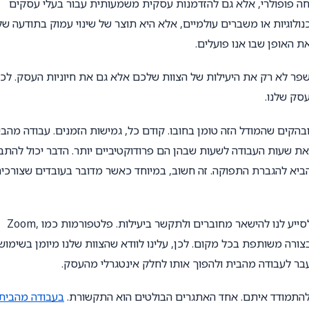
חה פופולרי, אלא גם להזדמנות עסקית משמעותית עבור בעלי עסקים
ולוגיות או משברים עולמיים, אלא היא תוצר של שינוי עמוק בתודעה של
ת האופן שבו אנו פועלים.
פר לא רק את היעילות של הצוות שלכם אלא גם את חיוניות העסק. לכן
סק שלנו.
הקים שהמודל הזה טומן בחובו. קודם כל, גמישות הזמנים. עבודה מהבי
ת שעות העבודה לשעות שבהן הם פרודוקטיביים יותר. הדבר יכול להת
ביא להגברת התפוקה. זה חשוב, במיוחד כאשר מדובר בעובדים שצורכי
באמצעות טכנולוגיות מתקדמות, יש כיום כלים רבים שיכולים לסייע לנו להישאר מחוברים ולתקשר ביעילות. פלטפורמות כמו Zoom,
ולעבוד בצורה משותפת בכל מקום. לכן, עלינו לוודא שהצוות שלנו מיומן בשימוש
בר לעבודה מהבית ולהפוך אותו לחלק אינטגרלי מהעסק.
 להתמודד איתם. אחד האתגרים הבולטים הוא התקשורת.
בעבודה מהבית