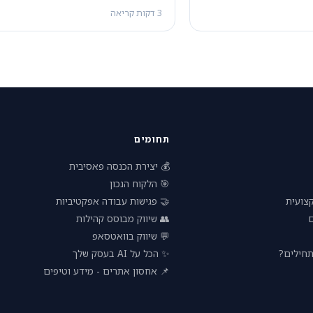
3 דקות קריאה
תחומים
💰 יצירת הכנסה פאסיבית
🎯 הלקוח הנכון
🤝 פגישות עבודה אפקטיביות
🧠 הת
👥 שיווק מבוסס קהילות

💬 שיווק בוואטסאפ
✨ הכל על AI בעסק שלך
🚀 עסק 
📌 אחסון אתרים - מידע וטיפים