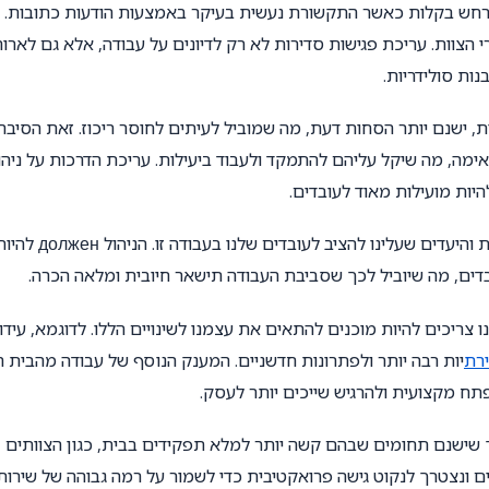
תרחש בקלות כאשר התקשורת נעשית בעיקר באמצעות הודעות כתובות.
 הצוות. עריכת פגישות סדירות לא רק לדיונים על עבודה, אלא גם לארו
ות סולידריות.
ית, ישנם יותר הסחות דעת, מה שמוביל לעיתים לחוסר ריכוז. זאת הסיבה
אימה, מה שיקל עליהם להתמקד ולעבוד ביעילות. עריכת הדרכות על ניהו
היות מועילות מאוד לעובדים.
כחלק מעבודתנו בעידן זה, יש להכיר את חשיבות העבודה מהבית והיעדים שעלינו להציב לעובדים שלנו בעבודה זו. הניה
דים, מה שיוביל לכך שסביבת העבודה תישאר חיובית ומלאה הכרה.
ו צריכים להיות מוכנים להתאים את עצמנו לשינויים הללו. לדוגמא, עידו
ירת
יות רבה יותר ולפתרונות חדשניים. המענק הנוסף של עבודה מהבית ה
ח מקצועית ולהרגיש שייכים יותר לעסק.
כך שישנם תחומים שבהם קשה יותר למלא תפקידים בבית, כגון הצוותים
ם ונצטרך לנקוט גישה פרואקטיבית כדי לשמור על רמה גבוהה של שירות.