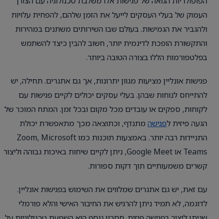
הפופולריות הגואה של פגישות אלו משלבת טכנולוגיה עם הצורך
העמוק של בעלי העסקים לייעל את הזמן שלהם, להפחית עלויות
ולהגביר את הגמישות. בעולם שבו השירותים משתנים במהירות
והתקשורת הופכת לדינמית יותר, חשוב להבין כיצד להשתמש
בפלטפורמות הללו בצורה הטובה ביותר.
פגישות אונליין מציעות מגוון יתרונות, אך גם אתגרים. תחילה, יש
להתייחס לנוחות שבהן. בעלי עסקים יכולים לקיים פגישות עם
לקוחות, ספקים או עובדים מכל מקום ובכל זמן. המתח המוכר של
הגעה פיזית ל
פגישה
מתנדף, וכתוצאה מכך מתאפשרת יכולת
התניידות רבה יותר. באמצעות תוכנות כמו Zoom, Microsoft
Teams או Google Meet, ניתן לקיים שיחות באיכות גבוהה וליצור
קשרים משמעותיים תוך דקות ספורות.
עם זאת, יש גם אתגרים שמלווים את השימוש בפגישות אונליין.
לדוגמה, לא תמיד ניתן להרגיש את החיבור האישי והלא פורמלי
שניתן ליצור בפגישה פיזית. חסרון נוסף הוא השפעת טכנולוגיות על