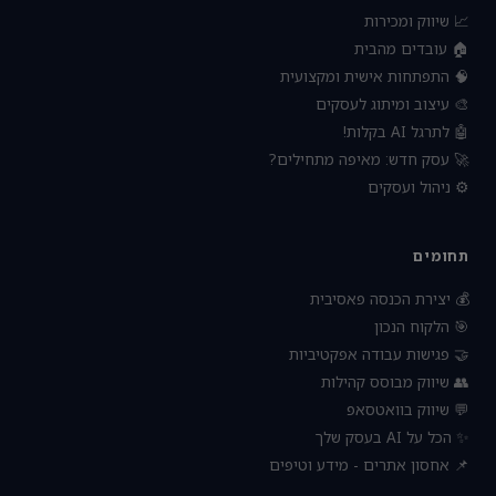
📈 שיווק ומכירות
🏠 עובדים מהבית
🧠 התפתחות אישית ומקצועית
🎨 עיצוב ומיתוג לעסקים
🤖 לתרגל AI בקלות!
🚀 עסק חדש: מאיפה מתחילים?
⚙️ ניהול ועסקים
תחומים
💰 יצירת הכנסה פאסיבית
🎯 הלקוח הנכון
🤝 פגישות עבודה אפקטיביות
👥 שיווק מבוסס קהילות
💬 שיווק בוואטסאפ
✨ הכל על AI בעסק שלך
📌 אחסון אתרים - מידע וטיפים