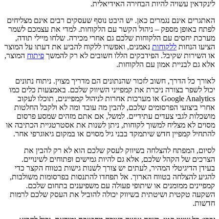
לינקדאין עשויה להיות הבחירה האידיאלית.
האתגרים אינם נגמרים כאן. יש היבט נוסף שעסקים רבים אינם מצליחים
לפתח באופן מספק – ניהול הקשר עם הלקוחות. למדי את עצמכם לשמר
מערכת יחסים עם הלקוחות שלכם גם אחרי מכירה. שלחו מיילי תודה,
הציעו הנחות
ללקוחות
נאמנים, ואפשרו ללקוח להביע את דעתו על המוצר
או השירות שקיבל. הפידבקים הללו חשובים לא רק להמשך
פיתוח
המוצר,
אלא גם לבניית אמון עם הלקוחות.
לאורך כל הדרך, חשוב לזכור שהנתונים הם מדריך מצוין. ניתוח נתונים
יכול לשפר בצורה ניכרת את קמפייני השיווק שלכם. באמצעות כלים כמו
Google Analytics או מערכות אחרות לניהול קמפיינים, תוכלו לעקוב
אחרי ביצועי הפרסומים שלכם, להבין מה עובד ומה לא ולקבל החלטות
מושכלות לגבי צעדים עתידיים. למשל, אם אתם מזהים שמסע פרסום
מסוים לא מצליח למשוך לקוחות, ניתן לשנות את אסטרטגיית הכתיבה או
להתחיל קמפיין חדש שיתמקד בבני גיל מסוים או במקום גיאוגרפי אחר.
לסיום, המפתח להצלחה בשיווק לעסק שלכם הוא לא רק להבין את
הצרכים של הקהל שלכם, אלא גם להיות גמישים ופתוחים לשינויים.
בעידן הדיגיטלי המהיר, לעתים יש צורך לשנות גישות בטווח הקצר כדי
להגיע להצלחה בטווח הארוך. אל תפחדו להתנסות בפרסומות משולבות,
קמפיינים ממומנים או שיתופי פעולה עם משפיענים בתחום שלכם.
השקעה טקטית ושיטתית בשיווק יכולה להוביל את העסק שלכם לרמות
חדשות.