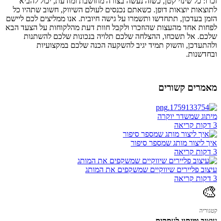
זכרו: כל שינוי קטן, כשזה נעשה בצורה מחושבת ומודעת, יכול להביא
לתוצאות יוצאות דופן. כשאתם נכנסים לעולם השיווק, חשוב שתהיו כל
הזמן בעדכון, תתחדשו ותשמרו על גישה חיובית. אנו ממליצים לכם ליישם
לפחות אחד מהעצות שהוזכרו ולקבל חוות דעת מהלקוחות על הצעד הבא
שלכם. אל תשכחו, ההצלחה שלכם תלויה בנכונות שלכם להשתנות
ולהתעדכן, והשוק תמיד יגיב להשקעה הכנה שלכם במקצועיות
ובחדשנות.
מאמרים קשורים
מיתוג שמשדר יוקרה
3 דקות קריאה
איך ליצור מותג שמספר סיפור
3 דקות קריאה
עיצוב פליירים שיווקיים שמשקפים את המותג
3 דקות קריאה
🎨
קטגוריה
עיצוב ומיתוג לעסקים