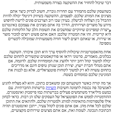
דבר שיכול להחזיר את ההשקעה בצורה משמעותית.
כשהעסק שלכם מתמודד עם תחרות גוברת, חשוב לבדוק כיצד אתם
מציגים את המותג שלכם. לפעמים, ההשקעה בשיווק דיגיטלי יכולה להיות
ההבדל בין הצלחה לכישלון. בעידן שבו רוב הצרכנים פונים לרשת לחיפוש
מידע על מוצרים ושירותים, הדרך בה אתם מציגים את עצמכם באינטרנט
وייצרת קמפיינים שיווקיים שמושכים את תשומת הלב של הלקוחות שלכם
היא קריטית. זהו את המטרה שלכם: האם אתם פשוט רוצים למכור מוצר
או שירות, או שאתם רוצים ליצור חוויה משמעותית שמובילה לקשרים
נוספים?
אחת מהאסטרטגיות שיכולות להוסיף ערך היא תוכן איכותי. השקעה
בבלוגים, מאמרים, סרטוני וידאו או פודקאסטים שקשורים לתחום שלכם
יכולה למשוך קהל רחב יותר ולהציג את המומחיות שלכם. לדוגמה, אם
אתם מנהלי חברת ייעוץ, יצירת תוכן שנותן טיפים חינם או מדריכים
בתחום עשויה לא רק למשוך לקוחות פוטנציאליים, אלא גם לבנות את
המוניטין שלכם כמומחים בשטח.
אך מה קורה כאשר השקעתם זמן ומשאבים בתוכן, והוא לא מצליח להגיע
לאנשים? פה נכנסת לתמונה חשיבות
השיווק
ברשתות החברתיות. עם
כמעט מיליארד משתמשים פעילים בברשתות כמו פייסבוק ואינסטגרם,
ההזדמנויות לממש את הפוטנציאל של העסקים שלנו הן רבות. כדאי לבחון
אילו פלטפורמות מתאימות למותג ולמטרות שלכם, ולהתאים את התוכן
שלכם לכל אחת מהן. אם אתם פונים לקהל צעיר, ייתכן ואינסטגרם תהיה
הכתובת הנכונה. לעומת זאת, אם אתם מציעים שירותים מקצועיים,