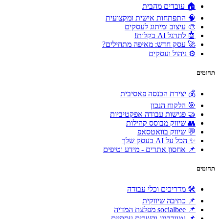
🏠 עובדים מהבית
🧠 התפתחות אישית ומקצועית
🎨 עיצוב ומיתוג לעסקים
🤖 לתרגל AI בקלות!
🚀 עסק חדש: מאיפה מתחילים?
⚙️ ניהול ועסקים
תחומים
💰 יצירת הכנסה פאסיבית
🎯 הלקוח הנכון
🤝 פגישות עבודה אפקטיביות
👥 שיווק מבוסס קהילות
💬 שיווק בוואטסאפ
✨ הכל על AI בעסק שלך
📌 אחסון אתרים - מידע וטיפים
תחומים
🛠 מדריכים וכלי עבודה
📌 כתיבה שיווקית
📌 socialbee מפלצת המדיה
📌 נטוורקינג וקשרים עסקיים