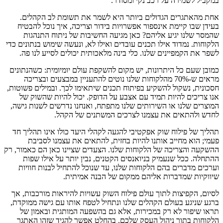
במקביל לשמירה על רכב נקי ומסודר.
אחת מהאתגרים הגדולים ביותר היא לשמר את תשומת לב הקהלים.
בעידן שבו קיימת אינספור אפשרויות בידור וצריכה, איך נוכל להבטיח
שהמסר שלנו יגיע אליהם? כאן מגיעה החשיבות של ניתוח התנהגות
הלקוחות. נמדוד אילו תכנים עובדים ואילו לא, ונעשה שימוש בנתונים כדי
לשפר את הקמפיינים שלנו. כלי בינה מלאכותית יכולים לסייע לנו פה.
כמובן שעם כל היתרונות, יש מקום להשקפת עולם יומיומית: כשהנתונים
מראים ש-70% מהלקוחות שלנו נוטים להתעניין במבצעים ובצריכה
חסכונית, נשקול להשקיע בפיתוח תכנים שיתאימו לכך. ובמילים פשוטות,
אנו צריכים להיות תמיד עם אצבע על הדופק. יכול להיות שהשוק של
המוצרים שלנו או השירותים שלנו מתפתח, ואנחנו נדרשים לשנות גישה,
לחדש ולהתאים את עצמנו לצרכים המשתנים של הקהל.
תהליך של פילוח שוק אפקטיבי להגעה לקהלי היעד כולו אינו תהליך חד
פעמי; הוא מחייב אותנו להיות בחזית, להתאים את עצמנו לסביבת
ההשקעה והצריכה של הלקוחות שלנו. הצעדים שציינו כאן הם כאמור, רק
ההתחלה. ככל שנעמיק בניואנסים הקטנים, נבין יותר על אילו שפות
וערכים מדברים בהם הלקוחות שלנו, עד שנוכל להתחיל לבנות חוויות
שיווקיות שמדברות אליהם ממקום של הבנה אמיתית.
לסיום, הקפיצות לתוך עולם פילוח השוק עשויות להיראות מורכבות, אך
ברגע שניגע בעולם הקהלים שלנו ונתחיל לטפח אותו עם גישה ממוקדת,
תראו שיפור לא רק במכירות, אלא גם בהשפעה המותגית ובאמון של
הלקוחות בתוך ניהול העסק שלכם. בהחלט אפשר להגיד שזהו האתגר