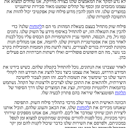
לא נדע למקד את המאמצים שלנו בצורה מדויקת, אנו עלולים למצוא את
עצמנו מבזבזים זמן וכסף על קהלים שמעט מאוד סבירות שיתעניינו
במוצרים שלנו. זהו הזמן להבין מדוע פילוח שוק אפקטיבי יכול להוות את
התשובה למטרות שלנו.
פילוח שוק מתחיל בעצם בשאלת המהות: מי הם ה
לקוחות
שלנו? כדי
להבין את השאלה הזו, יש להתחיל באיסוף מידע על השוק שלנו. נתונים
כמו גיל, מין, הכנסה, תחומי עניין והתנהמויות הם הבסיס עליו נוכל לבנות
לאחר מכן את אסטרטגיית השיווק שלנו. לדוגמה, אם אנו מנהלים חנות
מקוונת למכירת בגדים לצעירים, נרצה לדעת מהן המגמות המובילות בקרב
בני נוער, מה הם חיפושים פופולריים ואילו רשתות חברתיות הם פעילים
בהן.
לאחר שצברנו את הנתונים, נוכל להתחיל בקטלוג שלהם. כשיש בידינו את
המידע הדרוש, נשאל את עצמנו כיצד נוכל להציג את המידע הזה לקהלי
היעד שלנו כך שימשוך את תשומת ליבם. זהו הזמן לעבור לחשיבה
היצירתית, ולהתאים את התוכן שלנו לצרכים ולרצונות של הקהל. נשתמש
בדוגמאות רלוונטיות ומוכרות, ונציג את המוצרים שלנו דרך הסיפור של
הלקוח
הפוטנציאלי שיראה בהם פתרון לבעיה שלו.
הכוונה האישית היא עוד שלב מרכזי בתהליך פילוח השוק. התפיסה
שאנחנו מכירים את ה
לקוחות
שלנו, את הכאב והעונג שלהם, תוביל אותנו
ליצירת תוכן שיווקי שמדבר אל ליבם. לדוגמה, אם אנחנו מספקים שירותי
ניקוי מכוניות, נוכל לפנות להורים עסוקים שמתקשים למצוא זמן לטפל
במכוניתם, ולפרסם את השירות שלנו כדבר שיכול לקנות להם זמן יקר