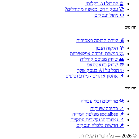
🤖 לתרגל AI בקלות!
🚀 עסק חדש: מאיפה מתחילים?
⚙️ ניהול ועסקים
תחומים
💰 יצירת הכנסה פאסיבית
🎯 הלקוח הנכון
🤝 פגישות עבודה אפקטיביות
👥 שיווק מבוסס קהילות
💬 שיווק בוואטסאפ
✨ הכל על AI בעסק שלך
📌 אחסון אתרים - מידע וטיפים
תחומים
🛠 מדריכים וכלי עבודה
📌 כתיבה שיווקית
📌 socialbee מפלצת המדיה
📌 נטוורקינג וקשרים עסקיים
📌 חדשות כלכלה ועסקים
© 2026 — כל הזכויות שמורות