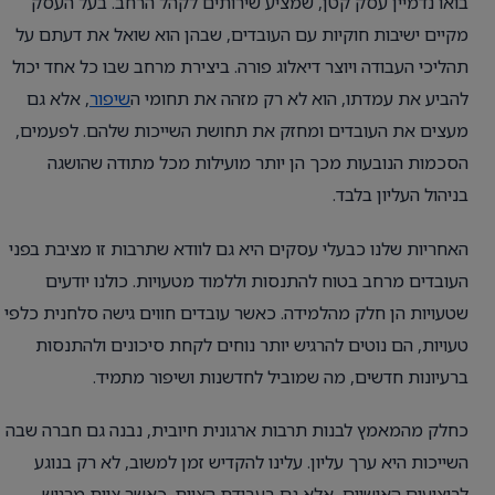
בואו נדמיין עסק קטן, שמציע שירותים לקהל הרחב. בעל העסק
מקיים ישיבות חוקיות עם העובדים, שבהן הוא שואל את דעתם על
תהליכי העבודה ויוצר דיאלוג פורה. ביצירת מרחב שבו כל אחד יכול
להביע את עמדתו, הוא לא רק מזהה את תחומי ה
שיפור
, אלא גם
מעצים את העובדים ומחזק את תחושת השייכות שלהם. לפעמים,
הסכמות הנובעות מכך הן יותר מועילות מכל מתודה שהושגה
בניהול העליון בלבד.
האחריות שלנו כבעלי עסקים היא גם לוודא שתרבות זו מציבת בפני
העובדים מרחב בטוח להתנסות וללמוד מטעויות. כולנו יודעים
שטעויות הן חלק מהלמידה. כאשר עובדים חווים גישה סלחנית כלפי
טעויות, הם נוטים להרגיש יותר נוחים לקחת סיכונים ולהתנסות
ברעיונות חדשים, מה שמוביל לחדשנות ושיפור מתמיד.
כחלק מהמאמץ לבנות תרבות ארגונית חיובית, נבנה גם חברה שבה
השייכות היא ערך עליון. עלינו להקדיש זמן למשוב, לא רק בנוגע
לביצועים האישיים, אלא גם בעבודת הצוות. כאשר צוות מרגיש