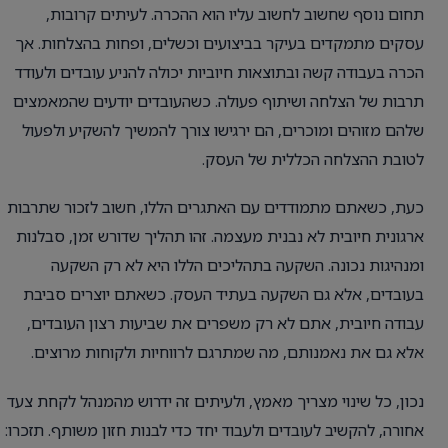
תחום נוסף שחשוב לחשוב עליו הוא ההכרה. לעיתים קרובות,
עסקים מתמקדים בעיקר בביצועים וכשלים, ופחות בהצלחות. אך
הכרה בעבודה קשה ובתוצאות חיוביות יכולה להניע עובדים ולעודד
תרבות של הצלחה ושיתוף פעולה. כשהעובדים יודעים שהמאמצים
שלהם מזוהים ומוכרים, הם ירגישו צורך להמשיך להשקיע ולפעול
לטובת ההצלחה הכללית של העסק.
כעת, כשאתם מתמודדים עם האתגרים הללו, חשוב לזכור שתרבות
ארגונית חיובית לא נבנית מעצמה. זהו תהליך שדורש זמן, סבלנות
ומנהיגות נכונה. השקעה בתהליכים הללו היא לא רק השקעה
בעובדים, אלא גם השקעה בעתיד העסק. כשאתם יוצרים סביבת
עבודה חיובית, אתם לא רק משפרים את שביעות רצון העובדים,
אלא גם את נאמנותם, מה שמתרגם לרווחיות ולקוחות מרוצים.
נכון, כל שינוי מצריך מאמץ, ולעיתים זה ידרוש מהמנהל לקחת צעד
אחורה, להקשיב לעובדים ולעבוד יחד כדי לבנות חזון משותף. תזכרו: