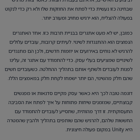
שבחינה כזו נעשית כדי לפתח את החוזקות שלו ולא רק כדי לנקוט
בפעולה להצליח, הוא ירגיש מחויב ומעורב יותר.
כמובן, יש לא מעט אתגרים בבניית תרבות כזו. אחד האתגרים
הנפוצים הוא ההתנגדות לשינוי. לעיתים קרובות, עובדים עלולים
להרגיש לא נוחים באירועים או יוזמות חדשים, ולכן הם מתנגדים
לשינויים שמציעים בעלי עסק. כדי להתמודד עם אתגר זה, עלינו
לפנות לעובדים ולשתף אותם בתהליך ההחלטה. כשעובדים חשים
שהם חלק מהשינוי, הם יותר ישמחו לקחת חלק במאמצים הללו.
דוגמה טובה לכך היא כאשר עסק מקיים סדנאות או מפגשים
קבוצתיים, שמזמנים שיחות פתוחות על איך לפתח את הסביבה
התעסוקתית. זו דרך מהותית, שתסייע לעובדים להתמודד עם
החששות שלהם, להרגיש שהם שותפים בתהליך ולהבין שהמטרה
היא Unity במקום פעולה חיצונית.