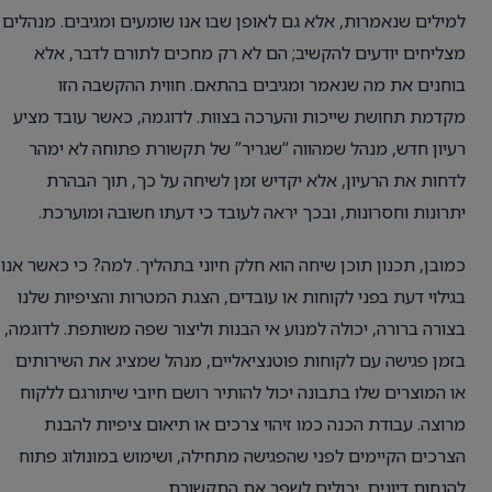
למילים שנאמרות, אלא גם לאופן שבו אנו שומעים ומגיבים. מנהלים
מצליחים יודעים להקשיב; הם לא רק מחכים לתורם לדבר, אלא
בוחנים את מה שנאמר ומגיבים בהתאם. חווית ההקשבה הזו
מקדמת תחושת שייכות והערכה בצוות. לדוגמה, כאשר עובד מציע
רעיון חדש, מנהל שמהווה “שגריר” של תקשורת פתוחה לא ימהר
לדחות את הרעיון, אלא יקדיש זמן לשיחה על כך, תוך הבהרת
יתרונות וחסרונות, ובכך יראה לעובד כי דעתו חשובה ומוערכת.
כמובן, תכנון תוכן שיחה הוא חלק חיוני בתהליך. למה? כי כאשר אנו
בגילוי דעת בפני לקוחות או עובדים, הצגת המטרות והציפיות שלנו
בצורה ברורה, יכולה למנוע אי הבנות וליצור שפה משותפת. לדוגמה,
בזמן פגישה עם לקוחות פוטנציאליים, מנהל שמציג את השירותים
או המוצרים שלו בתבונה יכול להותיר רושם חיובי שיתורגם ללקוח
מרוצה. עבודת הכנה כמו זיהוי צרכים או תיאום ציפיות להבנת
הצרכים הקיימים לפני שהפגישה מתחילה, ושימוש במונולוג פתוח
להנחות דיונים, יכולים לשפר את התקשורת.