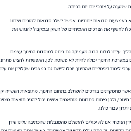
ת שמענה על צורכי יום-יום בכיתה.
 באמצעות סדנאות ייחודיות. אפשר לשלב סדנאות למורים שידונו
וכלו לחשוף את הצרכים האמיתיים של השוק ובמקביל להנגיש את
ליך. עלינו לגלות הבנה מעמיקה גם ביחס למוסדות החינוך עצמם.
 במערכת החינוך יכולה להיות לא פשוטה. לכן, האפשרות להציע פתרונו
רכי לימוד דיגיטליים שהחינוך יוכלו ליישם גם במצבים שקלולין את עלוי
ר מתמקדנים בדרכים להשתלב בתחום החינוך, מתוצאות העשייה יקד
חינוכי, ולכן פיתוח פתרונות מותאמים אישית יכול להניב תוצאות מצוינו
תרון עבור כולנו.
דן הנוכחי. אנו לא יכולים להתעלם מהמגבלות שהכתיבה עלינו עידן
נים מקוונים. זה פתח עולם חדש של אפשרויות. כאשר אתם מציעים את