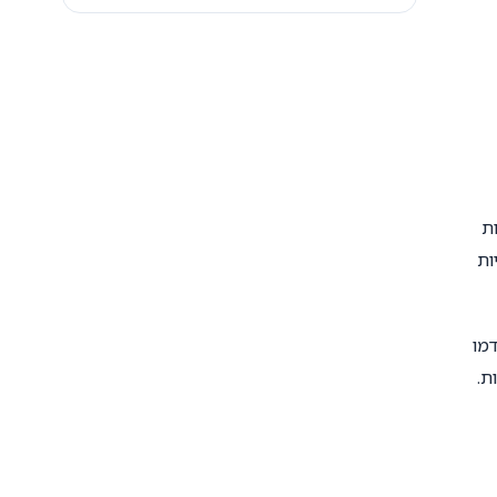
ת
ות
מו
ת.