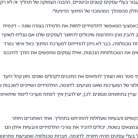
בור בעלי עסקים קטנים ובינוניים, ההבנה העמוקה של תהליך זה לא רק
לק מהמהלך המהפכני של החינוך הדיגיטלי.
ם כאמצעי המאפשר לתלמידים לחוות את הלמידה בצורה שונה – דינמית
הבין מהן היתרונות שיכולים להיווצר לעסקים שלנו אם נצליח לשתף
ות טכנולוגיה, כבר לא ניתן להתייחס למערכת החינוך כאל איזור נפרד
ם את הטכנולוגיות הנכונות, ואילו עסקים מחפשים את הדרך להיכנס
י ספר הוא הצורך להתאים את התכנים לקהלים שונים. גיוון קהל היעד
ולוגי של המערכות שאנו מציעים. לדוגמה, התלמידים השייכים לשכבות גי
עניין בתחומים מגוונים. לכן, יש להבין איך לפתח מערכי לימוד שיתאימו
 בקשיים והבעיות שעלולות להתרחש בתהליך. אחד האתגרים היותר
מצאים בשטח, יכולים להכיר את צורכי התלמידים והבעיות איתן הם
בעלי עסקים תהיה חיונית. לדוגמה, חברות טכנולוגיה שמציעות פתרונו