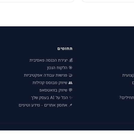
תחומים
💰 יצירת הכנסה פאסיבית
🎯 הלקוח הנכון
🤝 פגישות עבודה אפקטיביות
🧠 הת
👥 שיווק מבוסס קהילות

💬 שיווק בוואטסאפ
✨ הכל על AI בעסק שלך
🚀 עסק 
📌 אחסון אתרים - מידע וטיפים