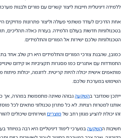
ללמידה דיגיטלית חייבות ליצור קשרים עם מורים ולבנות מערכו
אחת הדרכים לעודד משתפי פעולה וליצור פתרונות מדויקים היא
בטכנולוגיות חדשות בעולם הלמידה. בעזרת כאלה תהליכים, ת
הטכנולוגיות שלכם ישירות אל המורים והתלמידים.
כמובן, שהבנת צורכי המורים והתלמידים היא רק שלב אחד בתה
התמודדות עם אתגרים כמו מסגרות תקציביות או קידום שינויים
מותאמים אישית יכולה להיות קריטית. לדוגמה, יכולות פיתוח מע
השימוש במערכת שלכם.
ייתכן שמדובר ב
השקעה
גבוהה שאינה מתממשת במהרה, אך כאש
אותנו למטרות רצויות. לא כל פתרון טכנולוגי מתאים לכל מוסד 
זהו יכולת להציע מגוון רחב של
מוצרים
ושירותים שיכולים להוות י
חשיבות ה
השקעה
במערכי לימוד דיגיטליים היא רבה במיוחד בעי
הקורונה, שבה צרך המערכת החינוך לעבור לשיעורים בזום ותכ