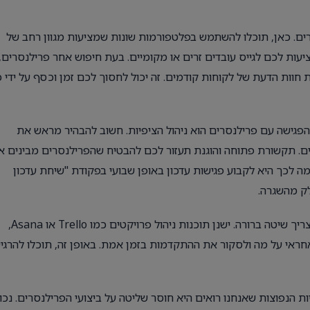
ם. כאן, תוכלו להשתמש בפלטפורמות שונות שמציעות מגוון רחב של
ים. פלטפורמות כמו Upwork, Fiverr, ו-Freelancer מציעות לכם לגייס עובדים זרים או מקומיים. בעת חיפוש אחר פרילנסרים,
חוות הדעת של לקוחות קודמים. זה יכול לחסוך לכם זמן וכסף על ידי 
גישה עם פרילנסרים הוא ניהול הציפיות. חשוב להבהיר מראש את
רים. תקשורת פתוחה והוגנת תעזור לכם להבטיח שהפרילנסרים מבינים א
ה לכך היא לקבוע פגישות עדכון באופן שבועי בפקודת "שיחת עדכון
ק מהשגרה.
וזה לא רק גיוס. ניהול קמפיינים ומשימות בפרילנסינג מהבית מצריך שיטה ברורה. ישנן תוכנות ניהול פרויקטים כמו Trello או Asana,
אחראי על מה ולסקור את ההתקדמות בזמן אמת. באופן זה, תוכלו להרגי
 הנפוצות שאנחנו רואים היא חוסר שליטה על ביצועי הפרילנסרים. נכון