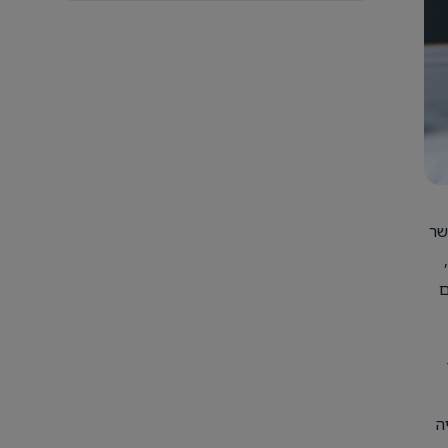
שר
ם
ה