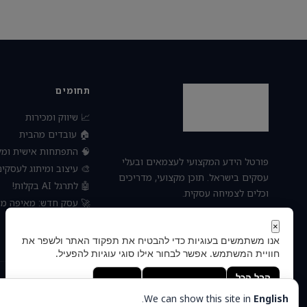
תחומים
📈 שיווק ומכירות
🏠 עובדים מהבית
פתחות אישית ומקצועית
פורטל הידע המקצועי לעצמאים ובעלי
 עיצוב ומיתוג לעסקים
עסקים בישראל. תוכן מקצועי, מדריכים
🤖 לתרגל AI בקלות!
וכלים לצמיחה עסקית.
חדש: מאיפה מתחילים?
⚙️ ניהול ועסקים
×
אנו משתמשים בעוגיות כדי להבטיח את תפקוד האתר ולשפר את
חוויית המשתמש. אפשר לבחור אילו סוגי עוגיות להפעיל.
העדפות
הסר לא הכרחיות
קבל הכל
© 2026 — כל הזכויות שמורות
מדיניות הפרטיות
.
We can show this site in
English
צימטים
הוקם ומקודם ע"י: