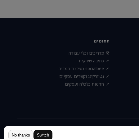
תחומים
🛠 מדריכים וכלי עבודה
📌 כתיבה שיווקית
📌 socialbee מפלצת המדיה
📌 נטוורקינג וקשרים עסקיים
📌 חדשות כלכלה ועסקים
הצהרת נגישות
תקנון ותנאי שימוש
פרטיות
אודות
יצירת קשר
No thanks
Switch