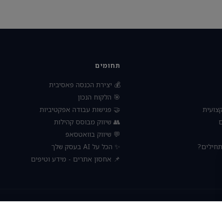
תחומים
💰 יצירת הכנסה פאסיבית
🎯 הלקוח הנכון
🤝 פגישות עבודה אפקטיביות
🧠 הת
👥 שיווק מבוסס קהילות

💬 שיווק בוואטסאפ
✨ הכל על AI בעסק שלך
🚀 עסק 
📌 אחסון אתרים - מידע וטיפים