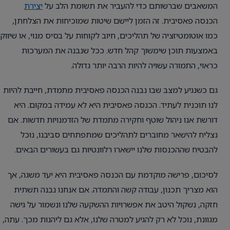
המשאבים שברשותם כדי להעביר את תשומת הלב על
יצירת
הכנסה פאסיבית. זה הזמן ליישם שיטות שמוכיחות את הצלחתן,
כמו אוטומטיזציה של תהליכים, חיוב לקוחות על בסיס מנוי, או שיווק
באמצעות תוכן שימשוך קהל חדש. ככל שנבנה את המערכות
כראוי, התמורה עשויה להיות הרבה יותר גדולה.
גם כשנגיע למצב שבו נבנה הכנסה פאסיבית מתמדת, חייבת להיות
לנו תוכנית לעתיד. הכנסה פאסיבית היא לא עמידה במקום. היא
דורשת אנו ניהול שוטף וחקירה מתמדת של הזדמנויות חדשות. אם
נצליח להישאר מחוברים לתהליכים שמתפתחים סביבנו, נוכל
להבטיח שההכנסות שלנו יישארו רלוונטיות גם בעשורים הבאים.
לסיכום, פרישה מוקדמת עם הכנסה פאסיבית היא יעד משגה, אך
הוא מצריך תכנון, עבודה קשה והתמדה. אם אנחנו נבנה תשתית
חזקה, נשקול היטב את אפשרויות ההשקעה שלנו ונשמור על גישה
מגוונת, נוכל לא רק להגיע למטרה שלנו, אלא גם ליהנות מכך. עתה,