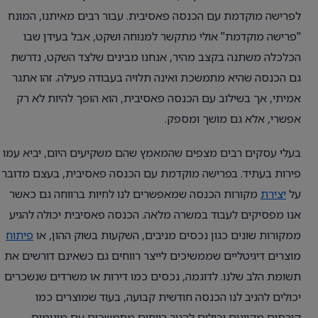
לפרישה מוקדמת עם הכנסה פאסיבית. עבור רבים מאיתנו, המונח
"פרישה מוקדמת" אולי מתקשר למנוחה ושקט, אבל בעידן שבו
הכלכלה משתנה בקצב מהיר, אנחנו מבינים שלצד השקט, נדרשת
גם הכנסה שהיא מתמשכת ואינה תלויה בעבודה פעילה. זהו אתגר
אמיתי, אך בשילוב עם הכנסה פאסיבית, הוא הופך להיות לא רק
אפשרי, אלא גם מושך ומספק.
בעלי עסקים רבים מצפים שהמאמץ שהם משקיעים היום, יביא עמו
פירות בעתיד. בפרישה מוקדמת עם הכנסה פאסיבית, בעצם מדובר
על
יצירת
מקורות הכנסה שמאפשרים לנו לחיות ברווחה גם כאשר
אנו מפסיקים לעבוד במשרה מלאה. הכנסה פאסיבית יכולה להגיע
ממקורות שונים כגון נכסים מניבים, השקעות בשוק ההון, או
פיתוח
מוצרים דיגיטליים שממשיכים לייצר רווחים גם כשאינם דורשים את
תשומת הלב שלנו. לדוגמה, נכסים כמו דירות או משרדים שנשכרים
יכולים להניב לנו הכנסה חודשית קבועה, בעוד שמוצרים כמו
קורסים מקוונים יכולים להניב רווחים מתמשכים עם מינימום