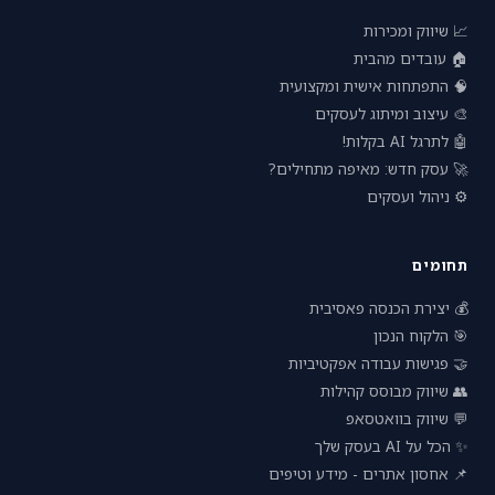
📈 שיווק ומכירות
🏠 עובדים מהבית
🧠 התפתחות אישית ומקצועית
🎨 עיצוב ומיתוג לעסקים
🤖 לתרגל AI בקלות!
🚀 עסק חדש: מאיפה מתחילים?
⚙️ ניהול ועסקים
תחומים
💰 יצירת הכנסה פאסיבית
🎯 הלקוח הנכון
🤝 פגישות עבודה אפקטיביות
👥 שיווק מבוסס קהילות
💬 שיווק בוואטסאפ
✨ הכל על AI בעסק שלך
📌 אחסון אתרים - מידע וטיפים