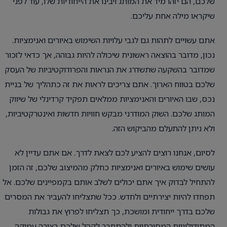
שלכם, הם יזהו מיד את המותג ויבינו את הייחודיות שלו, עוד לפני
שיקראו מילה אחת עליכם.
אתם עשויים לתהות גם לגבי עלויות השימוש באיורים ואנימציות.
נכון, מדובר בהוצאה ראשונית שיכולה להיות גבוהה, אך כדאי לזכור
שמדובר בהשקעה שתשדרג את הנראות והפרודוקטיביות של העסק
שלכם בטווח הארוך. אתם צריכים לראות את זה כתהליך של בניית
נכס, שבו האיורים והאנימציות ממלאים תפקיד קרדינלי של שיווק
המותג שלכם. השוק המודרני מבקש חוויות חדשות ואינטרקטיביות,
ולא ניתן להתעלם מהביקוש הזה.
לסיום, אנחנו רוצים להציע לכם לצאת לדרך. אם אתם עדיין לא
עושים שימוש באיורים ואנימציות כחלק מהמיצוב שלכם, זה הזמן
להתחיל לבדוק איך אתם יכולים לשלב אותם בקמפיינים שלכם. אל
תפחדו להיות יצירתיים ולחדש. ככל שתצליחו להעביר את המסרים
שלכם בדרך ייחודית ומושכת, כך תצליחו לפרוץ את גבולות
המתודולוגיות המסורתיות ולהתחבר לקהל שלכם בצורה עמוקה