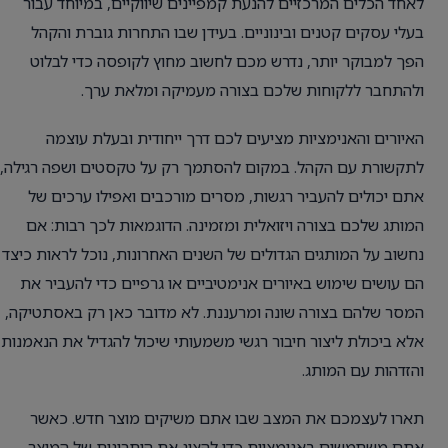
לאחד הכלים המרכזיים להנעת קמפיינים שיווקיים, במיוחד עבור
בעלי עסקים קטנים ובינוניים. בעידן שבו התחרות גוברת והקהל
הפך למבוקר יותר, נדרש מכם לחשוב מחוץ לקופסה כדי לבלוט
ולהתחבר ללקוחות שלכם בצורה מעמיקה ומלאת ערך.
האיורים והאנימציות מציעים לכם דרך ייחודית ובעלת עוצמה
לתקשורת עם הקהל. במקום להסתמך רק על טקסטים ושפה רגילה,
אתם יכולים להעביר רגשות, מסרים מורכבים ואפילו ערכים של
המותג שלכם בצורה ויזואלית ומזמינה. הדוגמאות לכך רבות: אם
נחשוב על המותגים הגדולים של השנים האחרונות, נוכל לראות כיצד
הם עושים שימוש באיורים אנימטיביים או גרפיים כדי להעביר את
המסר שלהם בצורה שונה ומרעננת. לא מדובר כאן רק באסתטיקה,
אלא ביכולת ליצור חיבור רגשי משמעותי שיכול להגדיל את הנאמנות
והזדהות עם המותג.
תארו לעצמכם את המצב שבו אתם משיקים מוצר חדש. כאשר
אתם משתמשים באנימציות כדי להציג את היתרונות של המוצר,