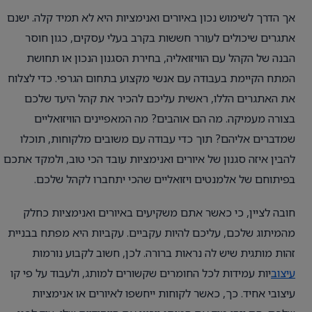
אך הדרך לשימוש נכון באיורים ואנימציות היא לא תמיד קלה. ישנם
אתגרים שיכולים לעורר חששות בקרב בעלי עסקים, כגון חוסר
הבנה של הקהל עם הוויזואליה, בחירת הסגנון הנכון או תחושת
המתח הקיימת בעבודה עם אנשי מקצוע בתחום הגרפי. כדי לצלוח
את האתגרים הללו, ראשית עליכם להכיר את קהל היעד שלכם
בצורה מעמיקה. מה הם אוהבים? מה המאפיינים הוויזואליים
שמדברים אליהם? תוך כדי עבודה עם משובים מלקוחות, תוכלו
להבין איזה סגנון של איורים ואנימציות עובד הכי טוב, ולמקד אתכם
בפיתוחם של אלמנטים ויזואליים שהכי יתחברו לקהל שלכם.
חובה לציין, כי כאשר אתם משקיעים באיורים ואנימציות כחלק
מהמיתוג שלכם, עליכם להיות עקביים. עקביות היא מפתח בבניית
זהות מותגית שיש לה נראות ברורה. לכן, חשוב לקבוע נורמות
עיצוב
יות עמידות לכל החומרים שקשורים למותג, ולעבוד על פי קו
עיצובי אחיד. כך, כאשר לקוחות ייחשפו לאיורים או אנימציות