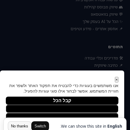
👥 שיווק מבוסס קהילות
💬 שיווק בוואטסאפ
✨ הכל על AI בעסק שלך
📌 אחסון אתרים - מידע וטיפים
תחומים
🛠 מדריכים וכלי עבודה
📌 כתיבה שיווקית
📌 socialbee מפלצת המדיה
📌 נטוורקינג וקשרים עסקיים
×
אנו משתמשים בעוגיות כדי להבטיח את תפקוד האתר ולשפר את
📌 חדשות כלכלה ועסקים
חוויית המשתמש. אפשר לבחור אילו סוגי עוגיות להפעיל.
קבל הכל
הסר לא הכרחיות
© 2026 — כל הזכויות
העדפות
הצהרת נגישות
תקנון ותנאי שימוש
פרטיות
אודות
שמורות
יצירת קשר
מדיניות הפרטיות
.
We can show this site in
English
הוקם ומקודם ע"י:
צימטים
No thanks
Switch