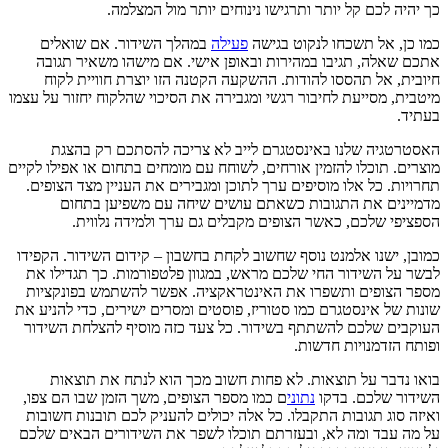
כך יהיה לכם קל יותר ותרגישו נינוחים יותר מול המצלמה.
כמו כן, אל תשכחו לנקוט בגישה
פעילה
במהלך השידור. אם שואלים
אתכם שאלה, תגיבו במהירות ובאופן אישי. אם מישהו משאיר תגובה
חיובית, אל תהססו להודות. ההשקעה הקטנה הזו יוצרת חוויית לקוח
מיטבית, מסייעת לחיבור רגשי ומגבירה את הסיכוי שהלקוח יחזור על עצמו
בעתיד.
האסטרטגיה שלנו באינסטגרם לייב לא צריכה להסתכם רק בהצגת
מוצרים. תוכלו להזמין אורחים, לשוחח עם מומחים בתחום או אפילו לקיים
תחרויות. כל אלו מוסיפים ערך לתוכן ומגבירים את העניין מצד הצופים.
מדמיינים את התגובות כשאתם עושים שיחה עם משפיען בתחום
הספציפי שלכם, כאשר הצופים מקבלים גם ערך ולמידה נלווית.
כמובן, ישנו אלמנט נוסף שחשוב לקחת בחשבון – קידום השידור. הקפידו
לבשר על השידור החי שלכם מראש, במגוון פלטפורמות. כך תגדילו את
מספר הצופים ותשפרו את האינטראקציה. אפשר להשתמש בפונקציות
שונות של אינסטגרם כמו סטוריז, פוסטים ומסרים ישירים, כדי להניע את
העוקבים שלכם להשתתף בשידור. כל צעד כזה מוסיף להצלחת השידור
ופותח הזדמנויות חדשות.
בואו נדבר על תוצאות. לא פחות חשוב מכך הוא לנתח את תוצאות
השידור שלכם. בדקו
נתוני
ם כמו מספר הצופים, משך הזמן שבו הם צפו,
ואיזה סוג תגובות התקבלו. כל אלה יכולים להעניק לכם תובנות חשובות
על מה עבד ומה לא, ובעזרתם תוכלו לשפר את השידורים הבאים שלכם