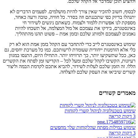
ולהציע תוכן שמדבר אל הקהל שלכם.
לבסוף, חשוב להזכיר שאין צורך להיות מושלמים. לפעמים הדברים לא
יתנהלו בדיוק כפי שתכננתם וזה בסדר. כל חוויה, טובה ורעה כאחד,
מספקת לנו אפשרות ללמוד ולצמוח. כשאתם ניגשים לשידור חי
באינסטגרם, בידקו את עצמכם אל מול המצלמה, אל תשכחו להיות
נאמנים לעצמכם ולמותג שלכם ובזמן אמת – פשוט תהנו מהתהליך.
שימוש באינסטגרם לייב כדי להתחבר עם הקהל בזמן אמת הוא לא רק
כלי אלא הזדמנות ייחודית שעומדת לרשותכם. כמו כל מערכת יחסים, גם
כאן, ככל שתשקיעו יותר, כך תרוויחו יותר. התחילו היום, התנסו במגוון
רעיונות, הקשיבו לקהל שלכם ומעל לכל – הקדישו זמן לפתח את הקשרים
הללו. זה הזמן שלכם לעלות לשידור, להביא אתכם לקדמת הבמה וליצור
קשרים שיביאו את העסק שלכם להצלחה.
מאמרים קשורים
שימוש בטכנולוגיה לניהול קשרי לקוחות
3 דקות קריאה
שימוש במילות מפתח שהלקוחות שלך מחפשים
3 דקות קריאה