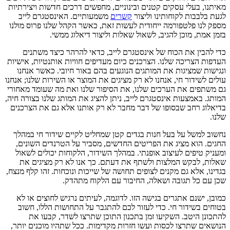
מאיתנו, בעלי עסקים קטנים ובינוניים, מחפשים דרכים חדשות ויצירתיות
לגעת בלבבות לקוחותינו וליצור
קשרים
משמעותיים. האינסטגרם לייב
מספק לנו פלטפורמה ייחודית לעשות זאת, כאשר הקהל שלנו פרוס מולנו
בזמן אמת, מוכן להגיב, לשאול שאלות וליצור דיאלוג ממשי.
כדי להבין את הכוח של אינסטגרם לייב, כדאי להרהר כיצד משתנים
העדפות הצריכה שלנו. הצרכנים כיום מעדיפים חוויות אותנטיות, אישיות
ונגישות שמציגות את המותגים הנוגעים בהם באור חיובי. כאשר אנחנו
עולים לשידור חי, אנחנו לא רק מציגים את המוצר או השירות שלנו; אנחנו
גם משתפים את הערכים שלנו, את הסיפור שלנו ואת מה שעומד מאחורי
המותג. באמצעות אינסטגרם לייב, ניתן להציג את המותג שלנו בצורה חיה,
בדיאלוג רחב שבסופו של דבר מחבר לא רק אותנו אלא גם את הצרכנים
שלנו.
נחשוב למשל על בעל חנות בגדים קטן שמחליט לקיים שידור חי במהלך
החגים. הוא מציג את הפריטים החדשים, מסביר על הטרנדים השונים,
ומעניק טיפים לעיצוב אופנתי. במהלך השידור, הלקוחות יכולים לשאול
שאלות, לבקש המלצות ולשתף את דעתם. כך אנו לא רק מציגים את
בגדינו, אלא גם מקנים לצופים תחושה של שייכות ונוכחות. זהו קלף מנצח,
שכן עם כל תגובה ושאלה, החיבור עם הלקוח מתהדק.
כמובן, ישנם אתגרים בגישה הזו. לדוגמה, לעיתים נרגיש לחוצים או לא
בטוחים בשידור חי. כדי לעזור לכם להתגבר על התחושות הללו, חשוב
להתכונן היטב. השקיעו זמן בתכנון התוכן שתרצו לשדר, קבעו את
הנושאים שתרצו לכסות ועשו חזרות מקדימות. ככל שתהיו מוכנים יותר,