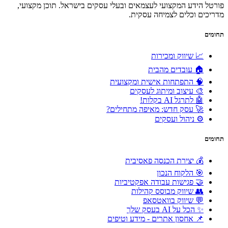
פורטל הידע המקצועי לעצמאים ובעלי עסקים בישראל. תוכן מקצועי,
מדריכים וכלים לצמיחה עסקית.
תחומים
📈 שיווק ומכירות
🏠 עובדים מהבית
🧠 התפתחות אישית ומקצועית
🎨 עיצוב ומיתוג לעסקים
🤖 לתרגל AI בקלות!
🚀 עסק חדש: מאיפה מתחילים?
⚙️ ניהול ועסקים
תחומים
💰 יצירת הכנסה פאסיבית
🎯 הלקוח הנכון
🤝 פגישות עבודה אפקטיביות
👥 שיווק מבוסס קהילות
💬 שיווק בוואטסאפ
✨ הכל על AI בעסק שלך
📌 אחסון אתרים - מידע וטיפים