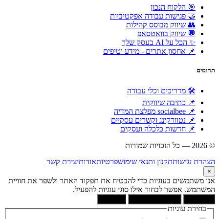
🎯 הלקוח הנכון
🤝 פגישות עבודה אפקטיביות
👥 שיווק מבוסס קהילות
💬 שיווק בוואטסאפ
✨ הכל על AI בעסק שלך
📌 אחסון אתרים - מידע וטיפים
תחומים
🛠 מדריכים וכלי עבודה
📌 כתיבה שיווקית
📌 socialbee מפלצת המדיה
📌 נטוורקינג וקשרים עסקיים
📌 חדשות כלכלה ועסקים
© 2026 — כל הזכויות שמורות
הוקם ומקודם ע"י:
צימטים
הצהרת נגישות
תקנון ותנאי שימוש
פרטיות
אודות
יצירת קשר
×
אנו משתמשים בעוגיות כדי להבטיח את תפקוד האתר ולשפר את חוויית
המשתמש. אפשר לבחור אילו סוגי עוגיות להפעיל.
קבל הכל
הסר לא הכרחיות
העדפות
בחירת עוגיות