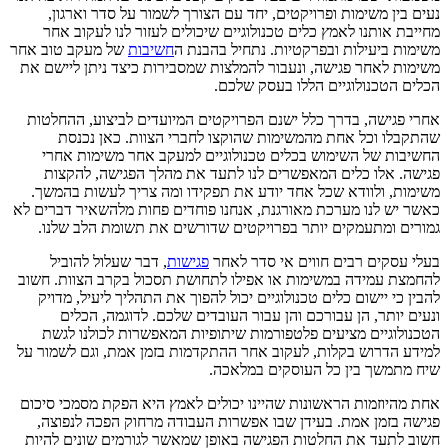
נעים בין משימות ופרויקטים, יחד עם הצורך לשמור על סדר וארגון,
מחייבת אותנו לאמץ כלים טכנולוגיים שיכולים לעזור לנו לעקוב אחר
משימות ביעילות ובפרקטיות. נתחיל בהבנת ה
חשיבות
של מעקב טוב אחר
משימות לאחר פגישה, ונעבור להמלצות שמסבירות כיצד ניתן ליישם את
הכלים הטכנולוגיים הללו בעסק שלכם.
אחרי פגישה, בדרך כלל ישנם הפרויקטים המיועדים לביצוע, ההחלטות
שהתקבלו וכל אחת מהמשימות שהוקצו לחברי הצוות. כאן נכנסת
החשיבות של השימוש בכלים טכנולוגיים למעקב אחר משימות אחרי
פגישה. אלו כלים המאפשרים לנו לתעד את מהלך הפגישה, להקצות
משימות, ולוודא שכל אחד יודע את תפקידו ומה צריך לעשות בהמשך.
כאשר יש לנו מערכת מאורגנת, אנחנו פוחדים פחות מלהשאיר דברים לא
גמורים ומתעמקים יותר בפרויקטים שדורשים את תשומת הלב שלנו.
בעלי עסקים רבים חווים אי סדר לאחר
פגישות
, דבר שעלול להוביל
להחמצת עמידה במשימות או אפילו לתחושת תסכול בקרב הצוות. חשוב
להבין כי יישום כלים טכנולוגיים יכול להפוך את התהליך ליעיל, מדויק
ונעים יותר, הן עבורכם והן עבור העובדים שלכם. לדוגמה, הכלים
הטכנולוגיים מציעים פלטפורמות שיתופיות המאפשרות לכולנו לגשת
למידע הדרוש בקלות, לעקוב אחר ההתקדמות בזמן אמת, וגם לשמור על
שיח מתמשך בין כל העוסקים במלאכה.
אחת מהיוזמות הראשונות שהיינו יכולים לאמץ היא הפקת מסמכי סיכום
פגישה בזמן אמת. בעידן שבו אפשרות העבודה מרחוק הפכה לנפוצה,
חשוב לתעד את החלטות הפגישה באופן שמאשר לגורמים שונים להיות