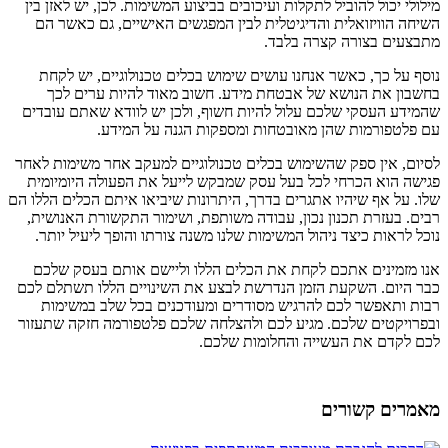
מילולי יכול להוביל לתקלות ועיכובים בביצוע המשימות. לכן, יש לאזן בין
השיחה הוויזואלית והדיגיטלית לבין המפגשים האישיים, גם כאשר הם
מתבצעים בצורה קצרה בלבד.
נוסף על כך, כאשר אנחנו עושים שימוש בכלים טכנולוגיים, יש לקחת
בחשבון את הנושא של אבטחת מידע. חשוב מאוד להיות ערים לכך
שהמידע העסקי שלכם עלול להיות חשוף, ולכן יש לוודא שאתם עובדים
עם פלטפורמות שהן מאובטחות ומספקות הגנה על המידע.
לסיום, אין ספק שהשימוש בכלים טכנולוגיים למעקב אחר משימות לאחר
פגישה הוא הכרחי לכל בעל עסק שמבקש לייעל את הפעולה היומיומית
שלו. על אף שיהיו אתגרים בדרך, היתרונות שיביאו איתם הכלים הללו הם
רבים. בעזרת תכנון נכון, עבודה משותפת, ושימור התקשורת האנושית,
נוכל לראות כיצד ניהול המשימות שלנו משנה צורתו והופך ליעיל יותר.
אנו מזמינים אתכם לקחת את הכלים הללו וליישם אותם בעסק שלכם
כבר היום. השקעת הזמן הנדרשת לבצע את השינויים הללו תשתלם לכם
רבות ותאפשר לכם להרגיש מסודרים ומעודכנים בכל שלב במשימות
ובפרויקטים שלכם. מגיע לכם ולהצלחה שלכם פלטפורמה חזקה שתעזור
לכם לקדם את העשייה והחלומות שלכם.
מאמרים קשורים