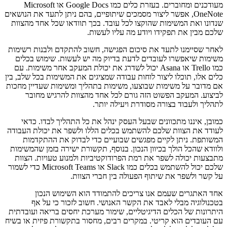
מעודכנים ומחוברים. בעזרת כלים כמו Google Docs או Microsoft
OneNote, אפשר ליצור מסמכים שיתופיים, בהם ניתן לתעד את הנושאים
שנדונו ואת המשימות שהוקצו לכל עובד. בכך תוודאו שכל אחד מהצוות
שלכם מבין את תפקידו ויודע מה עליו לעשות.
לאחר שסיימנו לתעד את סיכום הפגישה, חשוב להתקדם ולבנות רשימות
משימות שיאפשרו לעובדים לדעת בדיוק מה יש לעשות. שימוש בכלים
כמו Trello או Asana יכול לשדרג את יכולת המעקב אחר משימות. עם
כלים אלו, תוכלו ליצור לוחות עבודה שמציגים את המשימות בכל שלב, בין
אם מדובר על משימות שבוצעו, משימות בתהליך ומשימות שעדיין מחכות
לביצוע. המעקב הפשוט הזה גורם לכל אחד מהצוות להרגיש מחובר
לתהליך ולעבוד בצורה מסודרת ויעילה יותר.
כמובן, איננו מתכוונים שבעל העסק ינהל את כל התהליך לבדו. כדאי
לעודד את הצוות שלכם להשתמש בכלים הללו ולשפר את יכולת העבודה
המשותפת. ניתן לקיים מפגשים שבועיים כדי לבדוק את ההתקדמות
ולוודא שהכל הולך בכיוון הנכון. בנוסף, תקשורת ישירה בזמן שהמשימות
מתבצעות יכולה לשפר את רמת הפרודוקטיביות ולמנוע טעויות. הצוות
שלכם יכול להשתמש בכלים כמו Slack או Microsoft Teams כדי לשמור
על קשר ולשפר את שיתוף הפעולה בין חברי הצוות.
אחד האתגרים שעמם אנו צריכים להתמודד הוא השימוש הנכון
בטכנולוגיה מבלי לאבד את הקשר האנושי. חשוב לזכור כי על אף
היתרונות של הכלים הדיגיטליים, שימור מערכת יחסים בריאה ועובדתית
עם העובדים הוא קריטי. במקרים רבים, מחסור בתקשורת פיזית או בשיח