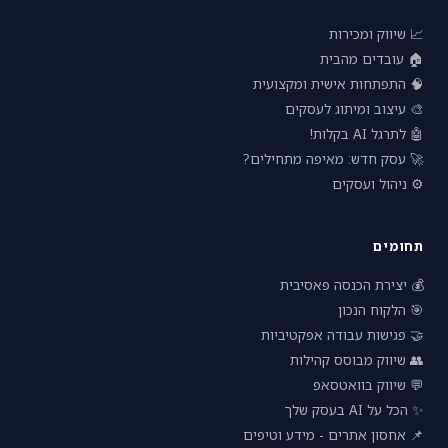
📈 שיווק ומכירות
🏠 עובדים מהבית
🧠 התפתחות אישית ומקצועית
🎨 עיצוב ומיתוג לעסקים
🤖 לתרגל AI בקלות!
🚀 עסק חדש: מאיפה מתחילים?
⚙️ ניהול ועסקים
תחומים
💰 יצירת הכנסה פאסיבית
🎯 הלקוח הנכון
🤝 פגישות עבודה אפקטיביות
👥 שיווק מבוסס קהילות
💬 שיווק בוואטסאפ
✨ הכל על AI בעסק שלך
📌 אחסון אתרים - מידע וטיפים