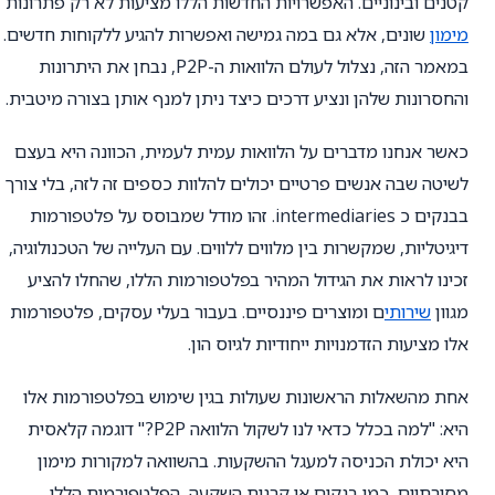
קטנים ובינוניים. האפשרויות החדשות הללו מציעות לא רק פתרונות
מימון
שונים, אלא גם במה גמישה ואפשרות להגיע ללקוחות חדשים.
במאמר הזה, נצלול לעולם הלוואות ה-P2P, נבחן את היתרונות
והחסרונות שלהן ונציע דרכים כיצד ניתן למנף אותן בצורה מיטבית.
כאשר אנחנו מדברים על הלוואות עמית לעמית, הכוונה היא בעצם
לשיטה שבה אנשים פרטיים יכולים להלוות כספים זה לזה, בלי צורך
בבנקים כ intermediaries. זהו מודל שמבוסס על פלטפורמות
דיגיטליות, שמקשרות בין מלווים ללווים. עם העלייה של הטכנולוגיה,
זכינו לראות את הגידול המהיר בפלטפורמות הללו, שהחלו להציע
מגוון
שירותי
ם ומוצרים פיננסיים. בעבור בעלי עסקים, פלטפורמות
אלו מציעות הזדמנויות ייחודיות לגיוס הון.
אחת מהשאלות הראשונות שעולות בגין שימוש בפלטפורמות אלו
היא: "למה בכלל כדאי לנו לשקול הלוואה P2P?" דוגמה קלאסית
היא יכולת הכניסה למעגל ההשקעות. בהשוואה למקורות מימון
מסורתיים, כמו בנקים או קרנות השקעה, הפלטפורמות הללו