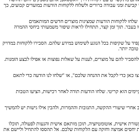
קביעת זמני עבודה ברורים ולשלוח ללקוחות הודעות במועדים קבועים, כך
 שלחו ללקוחות הודעות שמציגות מוצרים חדשים המותאמים
 בעבר. תוך זמן קצר, תתחילו לראות שיפור משמעותי ביחסי ההמרה
יד על שקיפות בכל הנוגע לשימוש במידע שלהם. הסבירו ללקוחות במדויק
ובה יותר.
סביר להם על מוצרים, לענות על שאלות נפוצות או אפילו לבצע הזמנות.
ו כאן כדי לקבל את ההנחה שלכם", או "שלחו לנו הודעה כדי לתאם
מים הוא קריטי. שלחו הודעות תודה לאחר רכישות, הציעו הטבות
אחרי שיעורי ההקשה, התגובות וההמרות, ולהבין אילו גישות יש להמשיך
ורת אישית, אוטומטיזציה, תוכן מותאם אישית והנעות לפעולה, תוכלו
יחסים אמיצה וחזקה עם הלקוחות שלכם. אל תהססו להתחיל וליישם את