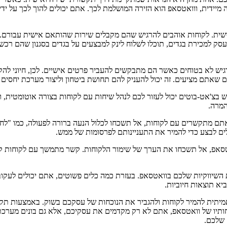
יידית, ווואטסאפ הוא הזירה המושלמת לכך. אתם יכולים להוך לכך על ידי 
ישית. לקוחות אוהבים להרגיש שהם מקבלים שירות שהותאם אישית עבורם.
סק למכירת בגדים, תוכלו לשלוח לינק למבצעים על בגדים בסגנון שהם רכשו
גיש לא בטוחים כאשר הם מתבקשים להעביר פרטים אישיים. לכן, חיוני להקפ
אתם מציעים. זה יכול להעניק להם תחושת ביטחון וליצור מערכת יחסים ט
צ'אט-בוטים יכול לעזור לכם לנהל שיחות עם לקוחות בצורה אוטומטית, ולה
המרה.
תם מתקשרים עם לקוחות, אל תשכחו לכלול הנעה ברורה לפעולה, כמו "לחצ
ים לבצע כדי להמיר את התעניינותם לפרסומות של ממש.
סאפ, אל תשכחו את הערך של שימור הלקוחות. קשר מתמשך עם לקוחות קיי
השיווקיות שלכם בוואטסאפ. בעזרת כמה כלים פשוטים, אתם יכולים לעקוב 
יא תוצאות חיוביות.
אמיתית להמיר לקוחות ולהגביר את הנוכחות של עסקכם בשוק. באמצעות תקש
ו של וואטסאפ, אתם לא רק מקדמים את עסקיכם, אלא גם בונים מערכת 
 שלכם.