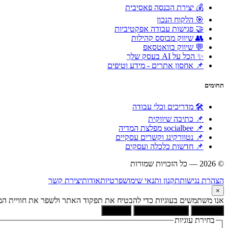
💰 יצירת הכנסה פאסיבית
🎯 הלקוח הנכון
🤝 פגישות עבודה אפקטיביות
👥 שיווק מבוסס קהילות
💬 שיווק בוואטסאפ
✨ הכל על AI בעסק שלך
📌 אחסון אתרים - מידע וטיפים
תחומים
🛠 מדריכים וכלי עבודה
📌 כתיבה שיווקית
📌 socialbee מפלצת המדיה
📌 נטוורקינג וקשרים עסקיים
📌 חדשות כלכלה ועסקים
© 2026 — כל הזכויות שמורות
הוקם ומקודם ע"י:
צימטים
הצהרת נגישות
תקנון ותנאי שימוש
פרטיות
אודות
יצירת קשר
×
אנו משתמשים בעוגיות כדי להבטיח את תפקוד האתר ולשפר את חוויית המש
קבל הכל
הסר לא הכרחיות
העדפות
בחירת עוגיות