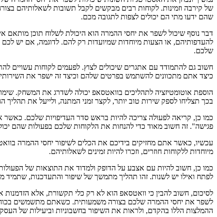
של קירבה וזמינות. לקוחות רבים מבקשים לקבל תשובות לשאלותיהם בצורה מ
שהם ידעו מתי הם יכולים לצפות לתגובה מכם.
דבר נוסף שיכול לשפר את יחסי ההמרה הוא היכולת לשלוח תוכן מותאם א
להעדפותיהם, או הצעות מיוחדות שמיועדות רק להם. לדוגמה, אם יש לכם ע
שלכם.
חשוב גם להתמודד עם אתגרים שיכולים לצוץ. לפעמים לקוחות עשויים להר
כיצד אתם מתכוונים להשתמש בפרטים שלהם וכיצד זה ישפר את השירותים ש
הוספת אוטומטיזציה לתהליכים בוואטסאפ יכולה לשדרג את המשחק. שימוש ב
בכך תצליחו לספק שירות טוב יותר, לקצר זמני המתנה, ולייעל את תהליך ה
כמו כן, קריאה לפעולה צריכה להיות בראש סדר העדיפויות שלכם. כאשר א
פגישה". זה חשוב מאוד כדי להנחות את הלקוחות שלכם בפעולות שהם יכול
עכשיו, כאשר אתם מחזיקים בידיכם את הכלים לשיפור יחסי ההמרה בוואט
מיוחדות ללקוחות חוזרים, וזכרו להיות זמינים לשאלותיהם.
כמו כן, חשוב להיות עם אצבע על הדופק ולמדוד את התוצאות של הפעולות 
לפתח ואילו יש לשנות. זהו תהליך מתמשך של שיפור והתעדכנות, שתמיד מב
לסיכום, חשוב להבין כי וואטסאפ הוא לא רק כלי תקשורת, אלא הזדמנות 
לשפר את יחסי ההמרה שלכם בצורה משמעותית. כשאתם מתשמשים בכוחותי
ההמלצות הללו בהקדם, ולראות את השיפור בחשבוניות וביעילות של העסק