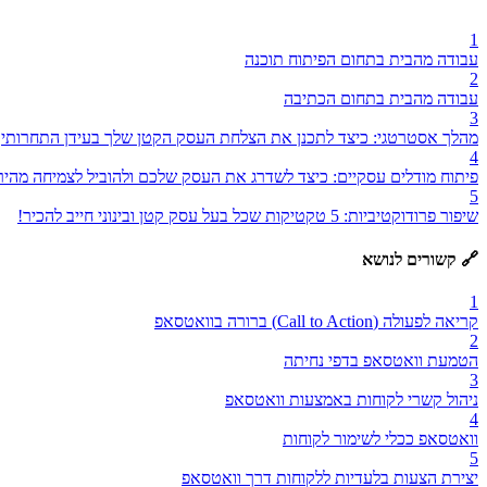
1
עבודה מהבית בתחום הפיתוח תוכנה
2
עבודה מהבית בתחום הכתיבה
3
מהלך אסטרטגי: כיצד לתכנן את הצלחת העסק הקטן שלך בעידן התחרותי
4
פיתוח מודלים עסקיים: כיצד לשדרג את העסק שלכם ולהוביל לצמיחה מהיר
5
שיפור פרודוקטיביות: 5 טקטיקות שכל בעל עסק קטן ובינוני חייב להכיר!
🔗 קשורים לנושא
1
קריאה לפעולה (Call to Action) ברורה בוואטסאפ
2
הטמעת וואטסאפ בדפי נחיתה
3
ניהול קשרי לקוחות באמצעות וואטסאפ
4
וואטסאפ ככלי לשימור לקוחות
5
יצירת הצעות בלעדיות ללקוחות דרך וואטסאפ