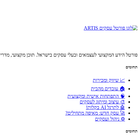
פורטל הידע המקצועי לעצמאים ובעלי עסקים בישראל. תוכן מקצועי, מדריכ
תחומים
📈 שיווק ומכירות
🏠 עובדים מהבית
🧠 התפתחות אישית ומקצועית
🎨 עיצוב ומיתוג לעסקים
🤖 לתרגל AI בקלות!
🚀 עסק חדש: מאיפה מתחילים?
⚙️ ניהול ועסקים
תחומים