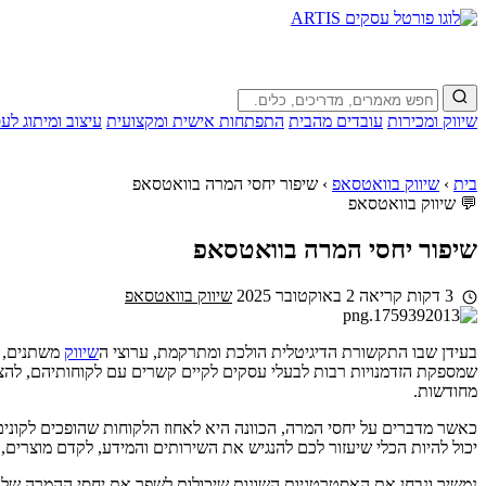
שיווק ומכירות
עובדים מהבית
התפתחות אישית ומקצועית
עיצוב ומיתוג לע
בית
›
שיווק בוואטסאפ
›
שיפור יחסי המרה בוואטסאפ
💬 שיווק בוואטסאפ
שיפור יחסי המרה בוואטסאפ
3 דקות קריאה
2 באוקטובר 2025
שיווק בוואטסאפ
בעידן שבו התקשורת הדיגיטלית הולכת ומתרקמת, ערוצי ה
שיווק
משתנים, ו
שמספקת הזדמנויות רבות לבעלי עסקים לקיים קשרים עם לקוחותיהם, להציע
מחודשות.
כאשר מדברים על יחסי המרה, הכוונה היא לאחוז הלקוחות שהופכים לקונים
יכול להיות הכלי שיעזור לכם להנגיש את השירותים והמידע, לקדם מוצרים
נמשיך ונבחן את האסטרטגיות השונות שיכולות לשפר את יחסי ההמרה ש