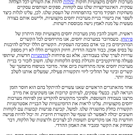
מערכות יחסים מקצועיות חזקות
יכולות
להוות את השורש לכל הצלחה
עסקית. האינטרקציות שלנו עם לקוחות, ספקים ושותפים עסקיים
משחקות תפקיד מרכזי בהתפתחות של העסק שלנו. לכן, עלינו לגלות כיצד
לשפר את כישורי בניית מערכות יחסים מקצועיות, וליישם אותם בצורה
מעשית על מנת לאמץ גישה מבוססת רשתות.
ראשית, חשוב להבין מהן מערכות יחסים מקצועיות ומה היתרון של
פיתוח
ן. כשמדובר במערכות יחסים, אנו מתייחסים לכל הקשרים
המתקיימים בין בני אדם בסביבה העסקית. הקשרים הללו יכולים להיבנות
על בסיס אמון, כבוד והבנה הדדית. חיזוק הקשרים הללו לא רק מספק
עדויות לערך שלנו בעבודתנו, אלא גם פתיחות ל
הזדמנויות
חדשות, שיתופי
פעולה פרודוקטיביים והגדלת בסיס הלקוחות שלנו. חשוב לזכור כי בניית
מערכות יחסים אינה מתרחשת ביום אחד. מדובר בטיפוח מתמשך של
קשרים ובינוי של תהליכי ליווי ותקשורת פעילה, שמעלים אותנו לשלב
גבוה יותר.
אחד מהאתגרים הראשיים שאנו עשויים להיתקל בהם הוא חוסר הזמן
הנראה לעין. כבעלי עסקים, לעיתים קרובות אנו משקיעים את מירב
מרצנו בעבודה השוטפת, ולפיכך מתקשים להקדיש זמן לפיתוח מערכות
יחסים מקצועיות. עלינו לראות את הדומיננטיות של הבניית אסטרטגיות
תקשורת כחלק מהשגרה שלנו. למשל, קביעת פגישות קבועות עם לקוחות
חשובים יכולה לאפשר לנו שטף של תקשורת חיובית. זה יכול להיות פגישה
חודשית בה אנו מקדישים תשומת לב לצרכים ולרצונות של הלקוח, דבר
שמחזק את הקשר ומגביר את האמון ההדדי.