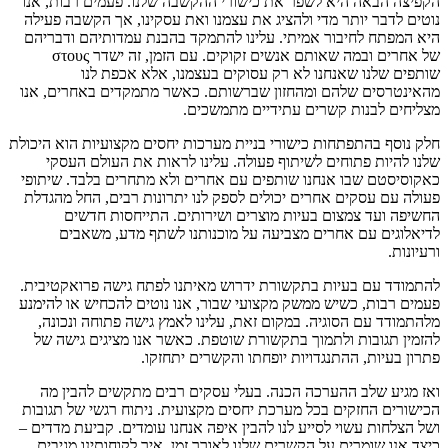
הקפיצה הבאה היא לשפר את כישורי ההקשבה שלנו. פעמים רבות, אנו
נוטים לדבר יותר מדי ולהציג את עצמנו ואת עסקינו, אך הקשבה פעילה
היא המפתח לחיבור אמיתי. עלינו להתמקד בהבנת עמדותיהם ודבריהם
של אחרים ובמה שאותם אנשים זקוקים. עם הזמן, זה ישדר στους
שותפים שלנו שאנחנו לא רק עסוקים בעצמנו, אלא אכפת לנו
מהאינטרסים שלהם ומהחזון שברשותם. כאשר מתמקדים באחרים, אנו
מצליחים לבנות קשרים עתידיים מתמשכים.
חלק נוסף בהתפתחות כישורי בניית מערכות יחסים מקצועיות הוא היכולת
שלנו להיות פתוחים לשיתוף פעולה. עלינו לראות את העולם העסקי
כאקוסיסטם שבו אנחנו שותפים עם אחרים ולא מתחרים בלבד. שיתופי
פעולה עם עסקים אחרים יכולים לספק לנו יתרונות רבים, החל מהגדלת
החשיפה ועד צמצום בעיות מוצרים ושירותים. התייחסות חדשים
לדיאלוגים עם אחרים מצביעה על מוכנותנו לשתף מדע, משאבים
ורעיונות.
להתמודד עם בעיות בתקשורת ידרוש מאיתנו לפתח גישה פרואקטיבית.
פעמים רבות, כשיש ממשק מקצועי שבור, אנו נוטים להכחיש או להימנע
מלהתמודד עם הסוגיה. במקום זאת, עלינו לאמץ גישה פתוחה ונכונה,
להזמין תגובות ולתמוך בתקשורת שוטפת. כאשר אנו מציגים גישה של
פתרון בעיות, ההתנגדויות יופחתו והקשרים יתחזקו.
ואז מגיע שלב ההערכה הכנה. בעלי עסקים רבים מתקשים להבין מה
הכישורים החזקים בכל מערכת יחסים מקצועית. ניתוח רגשי של תגובות
ושל הצלחות עשוי לסייע לנו להבין איפה אנחנו עומדים. קביעת מדדים –
כיצד אנו שומרים על הקשרים שלנו לאורך זמן, איך לקוחותינו מגיבים