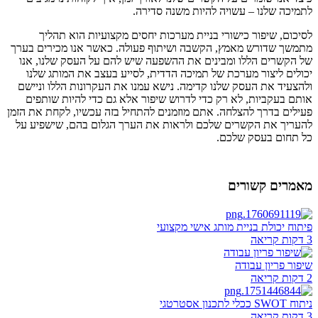
לתמיכה שלנו – עשויה להיות משנה סדירה.
לסיכום, שיפור כישורי בניית מערכות יחסים מקצועיות הוא תהליך
מתמשך שדורש מאמץ, הקשבה ושיתוף פעולה. כאשר אנו מכירים בערך
של הקשרים הללו ומבינים את ההשפעה שיש להם על העסק שלנו, אנו
יכולים ליצור מערכת של תמיכה הדדית, לסייע בעצב את המותג שלנו
ולהצעיד את העסק שלנו קדימה. נישא עמנו את העקרונות הללו וניישם
אותם בעקביות, לא רק כדי לדרוש שיפור אלא גם כדי להיות שותפים
פעילים בדרך להצלחה. אתם מוזמנים להתחיל בזה עכשיו, לקחת את הזמן
להעריך את הקשרים שלכם ולראות את הערך הגלום בהם, שישפיע על
כל תחום בעסק שלכם.
מאמרים קשורים
פיתוח יכולת בניית מותג אישי מקצועי
3 דקות קריאה
שיפור פריון עבודה
2 דקות קריאה
ניתוח SWOT ככלי לתכנון אסטרטגי
3 דקות קריאה