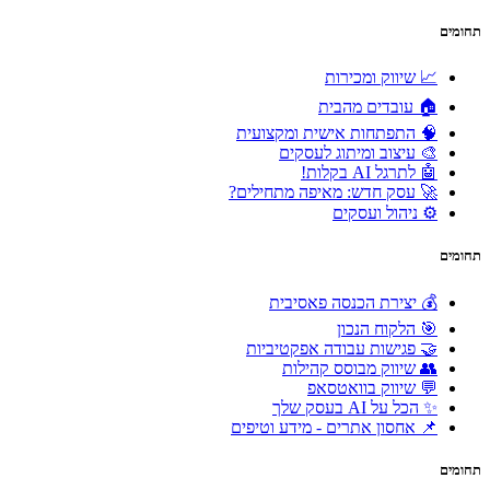
תחומים
📈 שיווק ומכירות
🏠 עובדים מהבית
🧠 התפתחות אישית ומקצועית
🎨 עיצוב ומיתוג לעסקים
🤖 לתרגל AI בקלות!
🚀 עסק חדש: מאיפה מתחילים?
⚙️ ניהול ועסקים
תחומים
💰 יצירת הכנסה פאסיבית
🎯 הלקוח הנכון
🤝 פגישות עבודה אפקטיביות
👥 שיווק מבוסס קהילות
💬 שיווק בוואטסאפ
✨ הכל על AI בעסק שלך
📌 אחסון אתרים - מידע וטיפים
תחומים