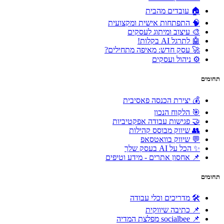
🏠 עובדים מהבית
🧠 התפתחות אישית ומקצועית
🎨 עיצוב ומיתוג לעסקים
🤖 לתרגל AI בקלות!
🚀 עסק חדש: מאיפה מתחילים?
⚙️ ניהול ועסקים
תחומים
💰 יצירת הכנסה פאסיבית
🎯 הלקוח הנכון
🤝 פגישות עבודה אפקטיביות
👥 שיווק מבוסס קהילות
💬 שיווק בוואטסאפ
✨ הכל על AI בעסק שלך
📌 אחסון אתרים - מידע וטיפים
תחומים
🛠 מדריכים וכלי עבודה
📌 כתיבה שיווקית
📌 socialbee מפלצת המדיה