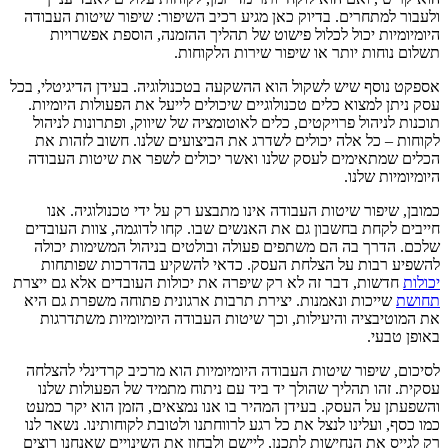
ולעבור למתחרים. בדיוק כאן מגיע רכיב השיפור: שיפור שיטות העבודה
היומיומיות יכול לכלול פישוט של תהליך ההזמנה, הוספת אפשרויות
תשלום נוחות יותר או שיפור שירות הלקוחות.
אספקט נוסף שיש לשקול הוא ההשקעה בטכנולוגיה. בעידן הדיגיטלי, בכל
עסק ניתן למצוא כלים טכנולוגיים שיכולים לייעל את הפעולות היומיות.
תוכנות לניהול פרויקטים, כלים לאוטומציה של שיווק, ופתרונות לניהול
לקוחות – כל אלה יכולים לשדרג את הביצועים שלנו. חשוב לזהות את
הכלים שמתאימים לעסק שלנו ואשר יכולים לשפר את שיטות העבודה
היומיומיות שלנו.
כמובן, שיפור שיטות העבודה אינו מתבצע רק על ידי טכנולוגיה. אנו
חייבים לקחת בחשבון גם את האנשים שבו. קחו לדוגמה, צוות העובדים
שלכם. הדרך בה הם משתפים פעולה ובולטים בניהול המשימות יכולה
להשפיע רבות על הצלחת העסק. כדאי להשקיע בהדרכות שפותחות
יכולות
חדשות, דבר זה לא רק שיפרה את יכולות העובדים אלא גם ייצרת
תחושת
שייכות ונאמנות. יצירת תרבות ארגונית פתוחה משפרת גם היא
את המוטיבציה והיעילות, וכך שיטות העבודה היומיומיות משתדרגות
באופן טבעי.
לסיכום, שיפור שיטות העבודה היומיומיות הוא מרכיב קרדינלי להצלחה
עסקית. זהו תהליך שהולך יד ביד עם ניתוח מתמיד של הפעולות שלנו
והשפעתן על העסק. בעידן המהיר בו אנו נמצאים, הזמן הוא יקר כמעט
כמו כסף, ועלינו לנצל את כל רגע לרווחתנו ולטובת לקוחותינו. נשאר לנו
רק לגייס את הנחישות לתכנן, ליישם ולבחון את השינויים שאנחנו רוצים