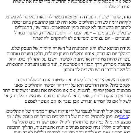
לנצל את הטכנולוגיות והאסטרטגיות החדשות כדי לפתח את שיטות
העבודה שלהם.
מחד, שיפור שיטות העבודה היומיומיות עשוי להיראות כאתגר לא פשוט.
לקיחת יוזמה לשדרוג תהליכים שלא היה לנו זמן להתעסק בהם יכולה
להתפרש כהשקעה לא קטנה בזמן ובמשאבים. מצד שני, התגמולים
שיכולים לנבוע מכך – ייעול העבודה, חיסכון בעלויות, ושיפור במורל
העובדים – הם עצומים ומסייעים לנו להתקדם ולהתפתח.
נקודת המוצא שלנו היא התבוננות על השגרה היומית של העסק שלנו.
במהלך יום העבודה, אנחנו נתקלים במגוון פעולות, חלקן חיוניות ואחרות
עשויות להיות מיותרות או ניתנות לשיפור. חשבו על התהליך כולו, החל
מהצבת מטרות, דרך תכנון האסטרטגיות, ועד ביצוע והערכת התוצאות.
כל שלב בדרכו דורש תשומת לב ותכנון.
נשאלת השאלה: כיצד נוכל לשפר את שיטות העבודה שלנו בצורה
אפקטיבית? אחת הדרכים היא על ידי זיהוי ושיפור התהליכים שאנו
מבצעים באופן יומיומי. לדוגמה, אם אנו מוצאים את עצמנו משקיעים יותר
מדי זמן בהפקת דוחות, אולי כדאי להשקיע בתוכנה שתאיץ תהליך זה, או
לשקול אם כל המידע הנדרש אכן נצבר או אם אפשר לצמצם.
בעל עסק יכול להועיל לעצמו על ידי פיקוח ושיפור מתמיד של התהליכים
ה
פנימי
ים. ניתן להתחיל בניתוח של התהליכים המרכזיים בעסק שלנו. מי
מבצע את מה? כמה זמן כל תהליך לוקח? האם ישנן דרכים להקל על
התהליכים הללו? נניח שאתם מנהלים חנות אינטרנטית, תהליך ההזמנה
הוא קריטי, ואם הוא לוקח יותר מדי זמן, לקוחות עלולים לאבד עניין