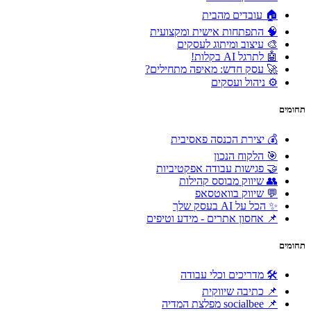
🏠 עובדים מהבית
🧠 התפתחות אישית ומקצועית
🎨 עיצוב ומיתוג לעסקים
🤖 לתרגל AI בקלות!
🚀 עסק חדש: מאיפה מתחילים?
⚙️ ניהול ועסקים
תחומים
💰 יצירת הכנסה פאסיבית
🎯 הלקוח הנכון
🤝 פגישות עבודה אפקטיביות
👥 שיווק מבוסס קהילות
💬 שיווק בוואטסאפ
✨ הכל על AI בעסק שלך
📌 אחסון אתרים - מידע וטיפים
תחומים
🛠 מדריכים וכלי עבודה
📌 כתיבה שיווקית
📌 socialbee מפלצת המדיה