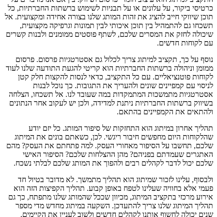
כרטיסי ביקור, על עלונים או על תבניות לשימוש ברשתות החברתיות, כל
תוכן שיווקי חייב להציג את זהות המותג שלנו בצורה אחידה ומקצועית. אל
תשכחו גם להתמהיל בין תוכן איכותי לבין תמונות וגרפיקה מקצועית,
שיכולה לחזק את המסרים שלכם, לשתף פוסטים ממומנים ולבנות קשרים
עם לקוחות חדשים.
נוסף על כך, תקציב למיתוג צריך לכלול גם אסטרטגיות פרסום. פרסום
ממומן וניהולה ברשתות החברתיות הוא קריטי להגעת התודעה שלנו לעוד
לקוחות פוטנציאליים. עם כל התקציב, כדאי לנסות להקצות חלק קטן
לניסוי עם קמפיינים שונים ולהעריך את התגובות. כך נוכל לבנות
אסטרטגיות מתמשכות המתמקדות במה שעובד לנו. אל תשכחו, הצלחה
בשיווק ברשתות החברתיות ניתנת למדידה, ולכן יש לעקוב אחר הנתונים
ולהתאים את הקמפיינים בהתאם.
תהליך אחרון במיתוג הוא התחזקות של סיפור המותג. כל יזם יודע
שהלקוחות היום מחפשים חיבור ריגשי. לכן, כשאתם בונים את המיתוג
שלכם, תחשבו על הסיפור מאחורי העסק. למה פתחתם את העסק? מהם
האתגרים שעמדתם בפניהם? מהן ההצלחות שלכם? הסיפור האישי
שלכם יכול לדבר לקהלים רבים ולהפוך את המותג שלכם לבלתי נשכח.
ולבסוף, עלינו לזכור שמיתוג הוא תהליך מתמשך. לא מדובר בטיול חד
פעמי אלא בחוויה שעלינו לטפח באופן קבוע. תהליך הקפיצות הזה הוא
אירוע מרכזי בתקציב המיתוג, מכיוון שככל שהמותג שלנו מתפתח, כך גם
תהליך המיתוג שלנו צריך להתעדכן. השקעה במיתוג מחדש מדי מספר
שנים יכולה לחשוף אותנו לקהלים חדשים ולשוב לעניין את הקיימים.