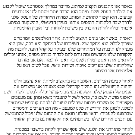
כאשר אנו מתכננים תקציב למיתוג, מדובר במהלך אסטרטגי שיכול לקבוע
את הצלחת העסק שלנו. מיתוג הוא הרבה יותר מסתם לוגו או צבעים
קבועים, הוא קשור לתחושת המותג, למהות הייחודית של העסק שלנו
ולדרך שבה הלקוחות תופסים אותנו. בעידן הדיגיטלי, ההשקעה במיתוג
איכותי יכולה להיות ההבדל בין משיכת לקוחות ובין אובדן הזדמנויות.
ראשית, כאשר אנו בונים תקציב למיתוג, אחד האלמנטים המרכזיים
שצריך לכלול הוא מחקר שוק. חשיבותו של המחקר היא רבה, שכן הוא
מעניק לנו תובנות על המתחרים שלנו ובעיקר על קהל היעד. להבנת מה
הלקוחות שלנו מחפשים ומה גורם להם לבחור במותג מסוים, אנחנו יכולים
להתאים את האסטרטגיות שלנו בהתאם. לדוגמה, אם אנו מזהים
שהלקוחות שלנו מעריכים איכות ושירות אישי, נוכל לשים דגש על
אלמנטים אלו במיתוג.
לאחר קביעת הכיוונים, השלב הבא בתקציב למיתוג הוא עיצוב הלוגו
והזהות הוויזואלית. זהו תהליך קרדינלי שבאמצעותו אנו מייצרים את
הפנים של העסק שלנו. השקעה בעיצוב מקצועי יכולה לבלוט וליצור רושם
ראשוני מושך. לשם כך, כדאי לשקול להעביר משא ומתן עם מעצבים
מקצועיים או משרדי פרסום שיכולים לעזור לנו לפתח קונספט שמתאים
לכולנו. לכוונן את הדרישות שלנו למעצב – מה הם הערכים והמסרים
שברצוננו להעביר? וודאו שהלוגו תואם את התחום שלנו ויכול להתממשק
עם תכנים אחרים שלנו, כשתפתיעו את הלקוחות גם בזיכרון החזותי.
לאחר שהגדרנו את הלוגו, שלב נוסף שצריך לקחת בחשבון במסגרת
התקציב למיתוג הוא עיצוב חומרי פרסום ושיווק. בין אם אנו מדברים על