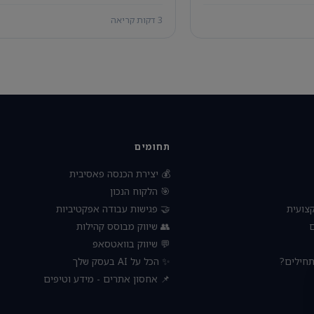
3 דקות קריאה
תחומים
💰 יצירת הכנסה פאסיבית
🎯 הלקוח הנכון
🤝 פגישות עבודה אפקטיביות
🧠 הת
👥 שיווק מבוסס קהילות

💬 שיווק בוואטסאפ
✨ הכל על AI בעסק שלך
🚀 עסק 
📌 אחסון אתרים - מידע וטיפים