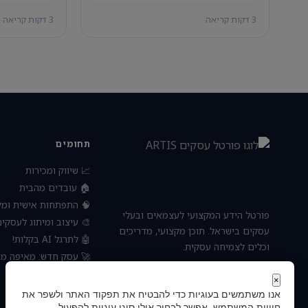
3 דקות קריאה
3 דקות קריאה
תחומים
📈 שיווק ומכירות
🏠 עובדים מהבית
פתחות אישית ומקצועית
פורטל הידע המקצועי לעצמאים ובעלי
 עיצוב ומיתוג לעסקים
עסקים בישראל. תוכן מקצועי, מדריכים
🤖 לתרגל AI בקלות!
וכלים לצמיחה עסקית.
חדש: מאיפה מתחילים?
⚙️ ניהול ועסקים
×
אנו משתמשים בעוגיות כדי להבטיח את תפקוד האתר ולשפר את
חוויית המשתמש. אפשר לבחור אילו סוגי עוגיות להפעיל.