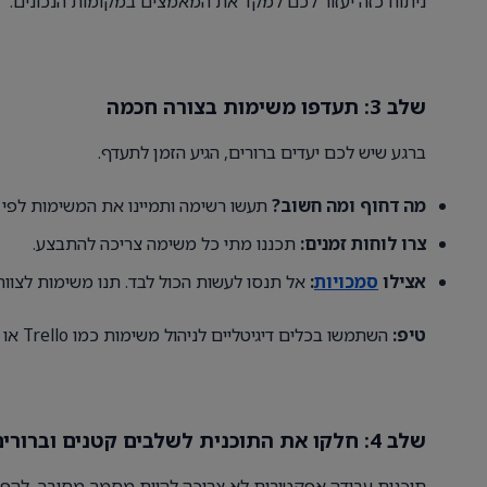
ניתוח כזה יעזור לכם למקד את המאמצים במקומות הנכונים.
שלב 3: תעדפו משימות בצורה חכמה
ברגע שיש לכם יעדים ברורים, הגיע הזמן לתעדף.
מה דחוף ומה חשוב?
תעשו רשימה ותמיינו את המשימות לפי ס
צרו לוחות זמנים:
תכננו מתי כל משימה צריכה להתבצע.
אצילו
סמכויות
:
אל תנסו לעשות הכול לבד. תנו משימות לצוות 
טיפ:
השתמשו בכלים דיגיטליים לניהול משימות כמו Trello או Monday כדי לעקוב אחר ההתקדמות.
שלב 4: חלקו את התוכנית לשלבים קטנים וברורים
תוכנית עבודה אפקטיבית לא צריכה להיות מסמך מסובך. להפך