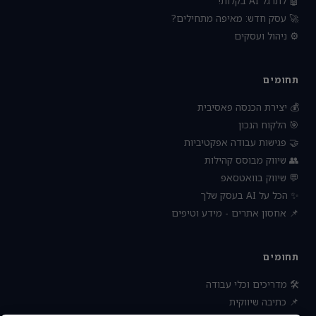
🤖 לתרגל AI בקלות!
🚀 עסק חדש: מאיפה מתחילים?
⚙️ ניהול ועסקים
תחומים
💰 יצירת הכנסה פאסיבית
🎯 הלקוח הנכון
🤝 פגישות עבודה אפקטיביות
👥 שיווק מבוסס קהילות
💬 שיווק בוואטסאפ
✨ הכל על AI בעסק שלך
📌 אחסון אתרים - מידע וטיפים
תחומים
🛠 מדריכים וכלי עבודה
📌 כתיבה שיווקית