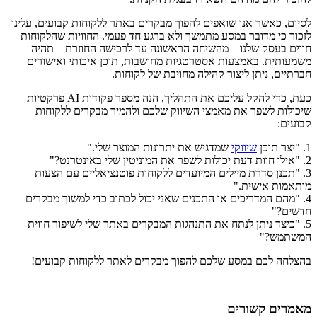
לסיום, כאשר אנו שואפים להפוך מבקרים באתר ללקוחות קבועים, עלינו
לזכור כי מדובר במסע מתמשך ולא ברגע חד פעמי. החוויות שהלקוחות
חווים בעסק שלנו—מהשיחה הראשונה עד לרכישה החוזרת—תהיה
משמעותית. באמצעות אסטרטגיות מחושבות, תוכן איכותי ואישורים
חברתיים, ניתן ליצור קהילה מחויבת של לקוחות.
כעת, כדי להקל עליכם את התהליך, הנה מספר פקודות AI פרקטיות
שיכולות לשפר את מאמצי השיווק שלכם ולהמיר מבקרים ללקוחות
קבועים:
1. "יצר תוכן
שיווקי
שמדגיש את יתרונות המוצר שלי."
2. "אילו חוות דעת יכולות לשפר את המוניטין שלי באינטרנט?"
3. "תכנן סדרת מיילים המיועדים ללקוחות פוטנציאליים עם הצעות
מותאמות אישית."
4. "מהם המדריכים או התכנים שאני יכול לכתוב כדי למשוך מבקרים
חדשים?"
5. "כיצד ניתן לנתח את התנהגות המבקרים באתר שלי לשיפור חווית
המשתמש?"
בהצלחה לכם במסע שלכם להפוך מבקרים לאתר ללקוחות קבועים!
מאמרים קשורים