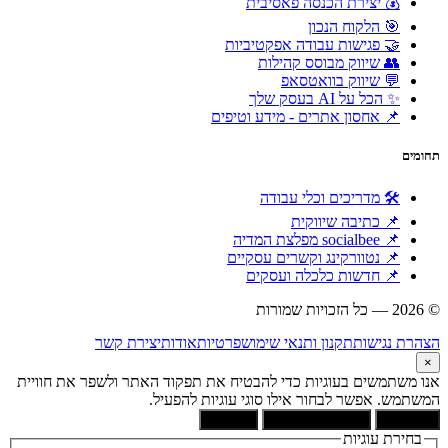
💰 יצירת הכנסה פאסיבית
🎯 הלקוח הנכון
🤝 פגישות עבודה אפקטיביות
👥 שיווק מבוסס קהילות
💬 שיווק בוואטסאפ
✨ הכל על AI בעסק שלך
📌 אחסון אתרים - מידע וטיפים
תחומים
🛠 מדריכים וכלי עבודה
📌 כתיבה שיווקית
📌 socialbee מפלצת המדיה
📌 נטוורקינג וקשרים עסקיים
📌 חדשות כלכלה ועסקים
© 2026 — כל הזכויות שמורות
הוקם ומקודם ע"י:
צימטים
הצהרת נגישות
תקנון ותנאי שימוש
פרטיות
אודות
יצירת קשר
×
אנו משתמשים בעוגיות כדי להבטיח את תפקוד האתר ולשפר את חוויית
המשתמש. אפשר לבחור אילו סוגי עוגיות להפעיל.
קבל הכל
הסר לא הכרחיות
העדפות
בחירת עוגיות