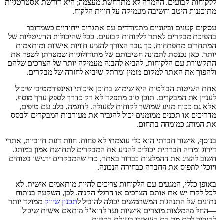
ללקוחות קבועים. ההמרה לא מתרחשת מעצמה; היא דורשת אסטרטגיות
מתוכננות היטב וחשיבה מעמיקה על חווית הלקוח.
עסקים קטנים ובינוניים מתמודדים עם אתגרים ייחודיים כשמדובר
בהפיכת מבקרים לאתר ללקוחות קבועים. ככל שהיכולות הדיגיטליות של
המתחרים מתפתחות, כך גובר הצורך להציע חוויות אישיות ומותאמות
יותר. כאן נכנסת לתמונה חשיבותם של מתודולוגיות שמטרתן לשפר את
התקשורת עם הלקוחות, להביא להבנה מעמיקה יותר של הצרכים שלהם
ולהפוך את האתר למקום מזמין ומרתק שיביא לחזרה של מבקרים.
אחת השיטות הבולטות היא שימוש בתוכן איכותי ואינפורמטיבי שיכול
לעניין את המבקרים. תוכן טוב מתפקד לא רק כדרך לספק ערך מוסף,
אלא גם ככוח מניע שמושך לקוחות לפעולה. לדוגמה, בלוג עם טיפים,
מדריכים או תכנים ממומנים יכול להגביר את מעורבות המבקרים ולבסס
את המותג כמומחה בתחום.
בנוסף, אישור חברתי הוא כלי עוצמתי לא פחות. חוות דעת חיוביות, אתרי
דירוג ומדיה חברתית יכולים להניע את המבקרים לתחושת אמון במותג.
חשוב להציג את ההמלצות בברור באתר, כדי שהמבקרים ירגישו בטוחים
ויוכלו לתפוס את החברה כבחירה הנכונה.
באופן כללי, המגעים עם הלקוחות צריכים להיות מותאמים אישית. לא
לכל לקוח יש את אותם הצרכים או הרגלי הקניה. לכן, השקעה בניתוח
נתונים של התנהגות המשתמשים יכולה להוביל ל
תכנון
שיווק
ממוקד יותר
—החל מהמלצות מוצרים אישיות ועד לדוא"ל מותאם אישית שיכול
להזכיר להם מה הם השאירו בעגלת הקניות.