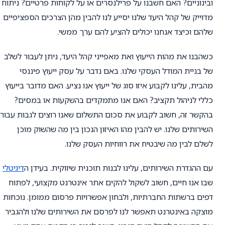
ובינוניים? האם חשבנו על פרילנסרים או על לקוחות פרטיים? ניתוח
מדוייק של קהל היעד שלנו יסייע לנו להבין מהן הצרכים הספציפיים
שלהם וכיצד אנחנו יכולים להציע להם ערך ממשי.
כשהבנו את מהות הייעוץ ואת מאפייני קהל היעד, ניתן לעבור לשלב
של בניית המודל העסקי שלנו. באם נדבר על עסק ייעוץ פיננסי
מהבית, עלינו לקבוע איזו סוג של ייעוץ אנו נציע. האם מדובר בייעוץ
כללי לניהול תקציב? האם אנו מתמקדים בהשקעות או במסים?
בהקשר זה, חשוב לקבוע את סכום התשלום שאנו רוצים לגבות עבור
השירותים שלנו. יש להבין מהו האיזון הנכון בין מה שהשוק מוכן
לשלם לבין מה שיבטיח את רווחיות העסק שלנו.
עם ההגדרת השירותים, עלינו לבנות תוכנית שיווקית. בעידן ה
דיגיטלי
שבו אנו חיים, חשוב לשקול להקים אתר אינטרנט מקצועי, לפתוח
דפים ברשתות החברתיות, ולבחון אפשרויות פרסום ממומן. נוכחות
מוצקה באינטרנט תאפשר לנו לפרסם את השירותים שלנו ולהגביר