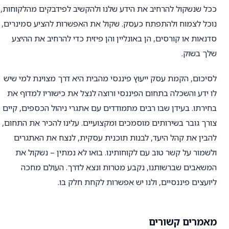
ככל שנשקול להרחיב את הידע שלנו ולהקשיב לפידבקים מהלקוחות,
נוכל לצמוח ולהתפתח כעסק. שקול את האפשרות להציע סמינרים,
סדנאות או קורסים, הן באונליין והן פיזית כדי להרחיב את ההיצע
שלך בשוק.
לסיכום, הקמת עסק ייעוץ פיננסי מהבית היא דרך מצוינת למי שיש
לו ידע והשכלה בתחום הפיננסי ורוצה לנצל את כישוריו למדוף את
בחירתו. בעידן שבו רבים מתמודדים עם אתגרי ניהול הכספים, קיים
צורך גובר בשירותים מוסמכים ומקצועיים. עלינו להכיר את התחום,
להבין את קהל היעד, לבנות תוכנית עסקית, לנצח את האתגרים
ולשמור על קשר טוב עם לקוחותינו. בואו לא נמתין – נשקול את
המשאבים שברשותנו, נקבע מטרות ונצא לדרך. העולם מחכה
ליועצים פיננסיים, ולנו יש אפשרות לקחת חלק בו.
מאמרים קשורים