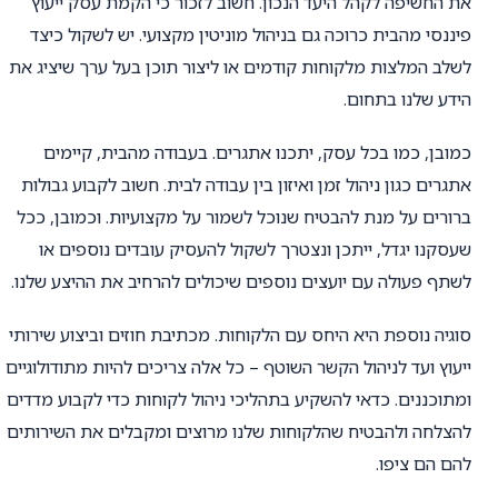
את החשיפה לקהל היעד הנכון. חשוב לזכור כי הקמת עסק ייעוץ
פיננסי מהבית כרוכה גם בניהול מוניטין מקצועי. יש לשקול כיצד
לשלב המלצות מלקוחות קודמים או ליצור תוכן בעל ערך שיציג את
הידע שלנו בתחום.
כמובן, כמו בכל עסק, יתכנו אתגרים. בעבודה מהבית, קיימים
אתגרים כגון ניהול זמן ואיזון בין עבודה לבית. חשוב לקבוע גבולות
ברורים על מנת להבטיח שנוכל לשמור על מקצועיות. וכמובן, ככל
שעסקנו יגדל, ייתכן ונצטרך לשקול להעסיק עובדים נוספים או
לשתף פעולה עם יועצים נוספים שיכולים להרחיב את ההיצע שלנו.
סוגיה נוספת היא היחס עם הלקוחות. מכתיבת חוזים וביצוע שירותי
ייעוץ ועד לניהול הקשר השוטף – כל אלה צריכים להיות מתודולוגיים
ומתוכננים. כדאי להשקיע בתהליכי ניהול לקוחות כדי לקבוע מדדים
להצלחה ולהבטיח שהלקוחות שלנו מרוצים ומקבלים את השירותים
להם הם ציפו.