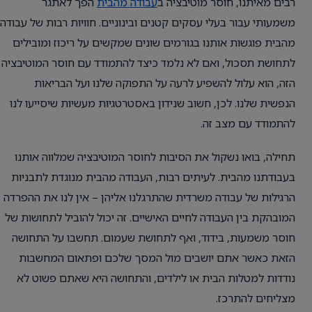
רבים מאיתנו, חוסר מוטיבציה ב
עבודה מהבית
הפך לאתגר
משמעותי עבור בעלי עסקים קטנים ובינוניים. חוויות רבות של עבודה
מהבית פוגשות אותנו בגורמים שונים שמקשים על ריכוז ומובילים
לתחושת תסכול, ואם לא נלמד כיצד להתמודד עם חוסר המוטיבציה
הזה, הוא עלול להשפיע לרעה על התפוקה שלנו ועל הבריאות
הנפשית שלנו. לכן, חשוב שנידון באסטרטגיות מעשיות שיסייעו לנו
להתמודד עם מצב זה.
תחילה, בואו נשקול את הסיבות לחוסר המוטיבציה שמלווה אותנו
בעבודתנו מהבית. לעיתים רבות, העבודה מהבית מנוגדת לתבניות
הרגילות של עבודה משרדית שהתרגלנו אליהן – אין לנו את ההפרדה
המובהקת בין העבודה לחיים האישיים. זה יכול להוביל לתחושות של
חוסר משמעות, בידוד, ואף לתחושת שעמום. תחשבו על התחושה
הזאת כאשר אתם יושבים מול המסך שלכם ופתאום המחשבות
נודדות למטלות הבית או לילדים, והתחושה היא שאתם פשוט לא
מצליחים להתרכז.