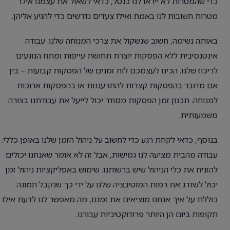
כדי שהמטרות לא ייראו לנו כנטל, כדאי לשאול את עצמנו אילו
מטרות חשובות לנו באמת ואילו צעדים נדרשים כדי להגיע אליהן.
באותה נשימה, חשוב שנשקול את צרכי המנוחה שלנו. עבודה
אינטנסיבית ללא הפסקות יוצרת תחושת עייפות ומתח הנוגעים
לריכוז שלנו. הכינו לעצמכם לוח זמנים של הפסקות קבועות – בין
אם מדובר בהפסקות קצרות להתרעננות או בהפסקות ארוכות
למנוחה. תכנון זמן הפסקות מסודר יכול לייעל את עבודתנו בצורה
משמעותית.
בנוסף, כדאי לקחת רגע כדי לחשוב על ניהול הזמן שלנו באופן כללי.
עבודה מהבית מציעה לנו גמישות, אבל זה לא אומר שאנחנו יכולים
להזניח את כלי הניהול שיש ברשותנו. שימוש באפליקציות ניהול זמן
יכול לשדרג את רמות המוטיבציה שלנו על ידי כך שנקבל תמונה
כוללת על איך אנחנו מוציאים את זמננו, מה מאפשר לנו לדעת אילו
תקופות ביום הן היותר פרודוקטיביות עבורנו.