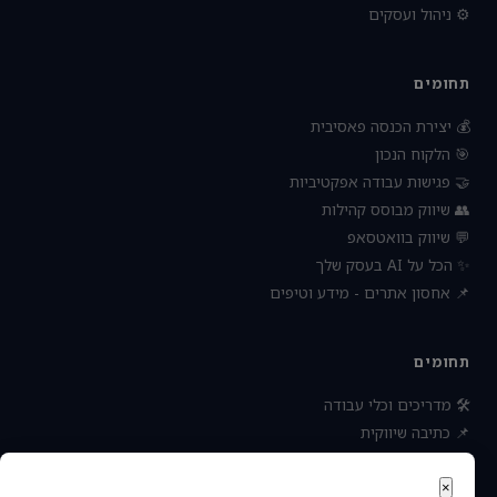
⚙️ ניהול ועסקים
תחומים
💰 יצירת הכנסה פאסיבית
🎯 הלקוח הנכון
🤝 פגישות עבודה אפקטיביות
👥 שיווק מבוסס קהילות
💬 שיווק בוואטסאפ
✨ הכל על AI בעסק שלך
📌 אחסון אתרים - מידע וטיפים
תחומים
🛠 מדריכים וכלי עבודה
📌 כתיבה שיווקית
📌 socialbee מפלצת המדיה
📌 נטוורקינג וקשרים עסקיים
×