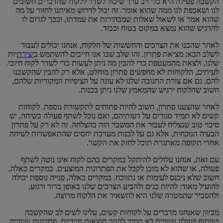
הקשבה פעילה היא כלי רב ערך שיכול לשדר ללקוח שהדברים חשובים
לנו ושאכפת לנו ממה שהוא אומר. זה יכול לדרוש מאיתנו לחזור על מה
שהוא אמר או לשאול שאלות שמבהירות את עמדתו, ובכך לגרום לו
להרגיש שהוא נמצא במקום בטוח וכבוד.
לאחר שהבנו את הצרכים והחששות של הלקוח, אנחנו יכולים לעבור
לשלב הבא: מציאת פתרון. זהו שלב שבו אנו חייבים להשתמש ב
יצירת
יות
שלנו, ולצאת מהמעטפת כדי להבין מה ניתן לעשות כדי לשדר לקוח חיובי.
לעיתים, הלקוחות לא מחפשים פתרון מוחלט, אלא רק להבין שהקשבנו
להם. גם אם צורת התגובה שלנו לא עונה על הציפיות המקוריות שלהם,
חשוב שהלקוח ירגיש שהמאמץ שלנו ניתן בכנות.
לאחר שהצענו פתרון, חשוב להיות פתוחים לתקשורת נוספת. לקוחות
קשים לא תמיד סגורים על דעותיהם, ואם נוכל לשתף פעולה בשיחה, יש
סיכוי טוב שנצליח לעבור את המשבר הזה בהצלחה. זה לא רק על פתרון
הבעיה הנוכחית, אלא גם על לבנות מערכת יחסים שהתאפשרות לשיחה
אחרי תקופה מאתגרת תוכל לחזק את הקשר.
עם זאת, אנחנו עלולים להיתקל במקרים בהם לקוח אינו נוטה לשתף
פעולה, או שהוא לא מוכן לקבל את הפתרונות המוצעים. במקרים כאלה,
חשוב שלא ניכנס לעימות או נתווכח. במקרים כאלה, פנייה נוספת יכולה
להועיל מאוד: להיות כנים ולהביע הצרכים שלנו באופן ברור ורגוע,
ולהסביר שהמטרה שלנו היא להשאיר את הלקוח מרוצה.
מכיוון שאנחנו מדברים על לקוחות קשים, עלינו לשים לב שהקשבה
ושיתוף פעולה עשויים לא תמיד להניב תוצאות מיידיות. פתרונות עשויים