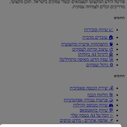
פורטל הידע המקצועי לעצמאים ובעלי עסקים בישראל. תוכן מקצועי,
מדריכים וכלים לצמיחה עסקית.
תחומים
📈 שיווק ומכירות
🏠 עובדים מהבית
🧠 התפתחות אישית ומקצועית
🎨 עיצוב ומיתוג לעסקים
🤖 לתרגל AI בקלות!
🚀 עסק חדש: מאיפה מתחילים?
⚙️ ניהול ועסקים
תחומים
💰 יצירת הכנסה פאסיבית
🎯 הלקוח הנכון
🤝 פגישות עבודה אפקטיביות
👥 שיווק מבוסס קהילות
💬 שיווק בוואטסאפ
✨ הכל על AI בעסק שלך
📌 אחסון אתרים - מידע וטיפים