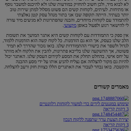
לא לבוא מיד, ולכן חשוב להחזיק במודעות שלנו ולא להיכנס למשבר נוסף
או מתיחות. לעיתים, לקוחות קשים הם פשוט מסלול למתן שירות טוב
יותר בעתיד. הייתה תקופה שבו אני בתור מנהל עסק קטן נאלצתי
להתמודד עם לקוחות מיוחדים, והבנה שהפתרונות לא מגיעים מיד עזרה
לי להישאר רגוע ולפעול באופן
מקצועי
.
אין ספק כי התמודדות עם לקוחות קשים היא אתגר המושך את תשומת
הלב שלנו כעסק, אך הוא גם הזדמנות. כל לקוח קשה הוא הזדמנות ללמוד,
לגדול ולשפר את כישורי ההתמודדות שלנו. בואו נזכור שהדרך לא תמיד
פשוטה, אך ההשקעה שלנו בלייבא פתרונות, להבין את הלקוח ולא מוותר
על יחס אישי, בהחלט תחלק את המסע לקידום העסק שלנו. האתגר יכול
להיות גם מקור להצלחה אם נצליח להניע אותו על ידי מסע ההבנה
והקשבה. בואו נבחר לעבור את האתגרים הללו כצוות חזק ורעב להצלחה.
מאמרים קשורים
שימוש במגנטים לידים כדי למשוך לקוחות רלוונטיים
3 דקות קריאה
יצירת הצעת ערך שתפנה ללקוח הנכון
3 דקות קריאה