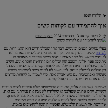
🎯 הלקוח הנכון
איך להתמודד עם לקוחות קשים
2 דקות קריאה
13 בדצמבר 2024
הלקוח הנכון
בעלי עסקים קטנים ובינוניים, דבר אחד שכולנו חווים הוא התמודדות עם
לקוחות
קשים. הניסיון מרתק, אך יחד עם זאת יכול להיות מאתגר ועד
לפעמים מייאש. כל אחד מאיתנו נמצא במצב שבו לקוח מאוכזב או
מתוסכל פונה אלינו, והמצב הזה יכול לגרום לתחושת חוסר אונים. חשוב
להבין שיכולת ההתמודדות שלנו עם לקוחות קשים יכולה להיות ההבדל
בין הצלחה לכישלון בעסק. לכן, חשוב לנו לדעת כיצד להתמודד בצורה
מעשית ואפקטיבית עם סיטואציות אלה, כדי לשמור על לקוחות מרוצים
ולגייס אותם מחדש גם בעת קונפליקטים.
כשלקוח קשה פונה אלינו, התגובות הראשוניות שלנו עשויות להיות תגובות
רגשיות. ייתכן ונרגיש שנעלבנו או שהלקוח לא מבין את עמדתנו. עם זאת,
עלינו לזכור שהמטרה שלנו היא לא להיכנס לעימות אלא למצוא פתרון,
ולדבר בשפת הלקוח. יכול להיות שהלקוח מגיע עם בעיה אמיתית
שדורשת את תשומת הלב שלנו, ועכשיו זה הזמן להקשיב לו באמת.