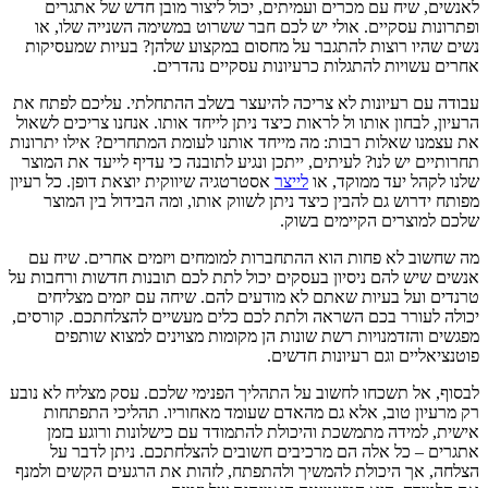
לאנשים, שיח עם מכרים ועמיתים, יכול ליצור מובן חדש של אתגרים
ופתרונות עסקיים. אולי יש לכם חבר ששרוט במשימה השנייה שלו, או
נשים שהיו רוצות להתגבר על מחסום במקצוע שלהן? בעיות שמעסיקות
אחרים עשויות להתגלות כרעיונות עסקיים נהדרים.
עבודה עם רעיונות לא צריכה להיעצר בשלב ההתחלתי. עליכם לפתח את
הרעיון, לבחון אותו ול לראות כיצד ניתן לייחד אותו. אנחנו צריכים לשאול
את עצמנו שאלות רבות: מה מייחד אותנו לעומת המתחרים? אילו יתרונות
תחרותיים יש לנו? לעיתים, ייתכן ונגיע לתובנה כי עדיף לייעד את המוצר
שלנו לקהל יעד ממוקד, או
לייצר
אסטרטגיה שיווקית יוצאת דופן. כל רעיון
מפותח ידרוש גם להבין כיצד ניתן לשווק אותו, ומה הבידול בין המוצר
שלכם למוצרים הקיימים בשוק.
מה שחשוב לא פחות הוא ההתחברות למומחים ויזמים אחרים. שיח עם
אנשים שיש להם ניסיון בעסקים יכול לתת לכם תובנות חדשות ורחבות על
טרנדים ועל בעיות שאתם לא מודעים להם. שיחה עם יזמים מצליחים
יכולה לעורר בכם השראה ולתת לכם כלים מעשיים להצלחתכם. קורסים,
מפגשים והזדמנויות רשת שונות הן מקומות מצוינים למצוא שותפים
פוטנציאליים וגם רעיונות חדשים.
לבסוף, אל תשכחו לחשוב על התהליך הפנימי שלכם. עסק מצליח לא נובע
רק מרעיון טוב, אלא גם מהאדם שעומד מאחוריו. תהליכי התפתחות
אישית, למידה מתמשכת והיכולת להתמודד עם כישלונות ורוגע בזמן
אתגרים – כל אלה הם מרכיבים חשובים להצלחתכם. ניתן לדבר על
הצלחה, אך היכולת להמשיך ולהתפתח, לזהות את הרגעים הקשים ולמנף