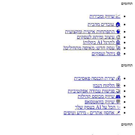
תחומים
📈 שיווק ומכירות
🏠 עובדים מהבית
🧠 התפתחות אישית ומקצועית
🎨 עיצוב ומיתוג לעסקים
🤖 לתרגל AI בקלות!
🚀 עסק חדש: מאיפה מתחילים?
⚙️ ניהול ועסקים
תחומים
💰 יצירת הכנסה פאסיבית
🎯 הלקוח הנכון
🤝 פגישות עבודה אפקטיביות
👥 שיווק מבוסס קהילות
💬 שיווק בוואטסאפ
✨ הכל על AI בעסק שלך
📌 אחסון אתרים - מידע וטיפים
תחומים