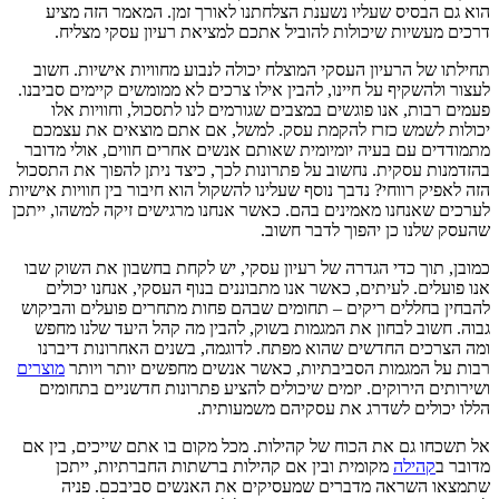
הוא גם הבסיס שעליו נשענת הצלחתנו לאורך זמן. המאמר הזה מציע
דרכים מעשיות שיכולות להוביל אתכם למציאת רעיון עסקי מצליח.
תחילתו של הרעיון העסקי המוצלח יכולה לנבוע מחוויות אישיות. חשוב
לעצור ולהשקיף על חיינו, להבין אילו צרכים לא ממומשים קיימים סביבנו.
פעמים רבות, אנו פוגשים במצבים שגורמים לנו לתסכול, וחוויות אלו
יכולות לשמש כזרז להקמת עסק. למשל, אם אתם מוצאים את עצמכם
מתמודדים עם בעיה יומיומית שאותם אנשים אחרים חווים, אולי מדובר
בהזדמנות עסקית. נחשוב על פתרונות לכך, כיצד ניתן להפוך את התסכול
הזה לאפיק רווחי? נדבך נוסף שעלינו להשקול הוא חיבור בין חוויות אישיות
לערכים שאנחנו מאמינים בהם. כאשר אנחנו מרגישים זיקה למשהו, ייתכן
שהעסק שלנו כן יהפוך לדבר חשוב.
כמובן, תוך כדי הגדרה של רעיון עסקי, יש לקחת בחשבון את השוק שבו
אנו פועלים. לעיתים, כאשר אנו מתבוננים בנוף העסקי, אנחנו יכולים
להבחין בחללים ריקים – תחומים שבהם פחות מתחרים פועלים והביקוש
גבוה. חשוב לבחון את המגמות בשוק, להבין מה קהל היעד שלנו מחפש
ומה הצרכים החדשים שהוא מפתח. לדוגמה, בשנים האחרונות דיברנו
רבות על המגמות הסביבתיות, כאשר אנשים מחפשים יותר ויותר
מוצרים
ושירותים הירוקים. יזמים שיכולים להציע פתרונות חדשניים בתחומים
הללו יכולים לשדרג את עסקיהם משמעותית.
אל תשכחו גם את הכוח של קהילות. מכל מקום בו אתם שייכים, בין אם
מדובר ב
קהילה
מקומית ובין אם קהילות ברשתות החברתיות, ייתכן
שתמצאו השראה מדברים שמעסיקים את האנשים סביבכם. פניה