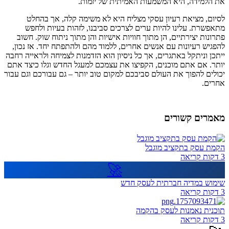
את הלמידה, היא המשמעות האמיתית של יזמות.
לסיום, מציאת רעיון עסקי מצליח היא לא משימה קלה, אך בהחלט
מתאפשרת. עלינו להיות ערים לצרכים סביבנו, לזהות בעיות ולחפש
פתרונות יצירתיים, הן מתוך חוויות אישיות והן מתוך ניתוח שוק. חשוב
להפגיש רעיונות עם אנשים אחרים, ללמוד מהם ולהתפתח יחד. אז נכון,
ייתכן וניתקל באתגרים, אך כל ניסיון הוא הזדמנות לצמיחה ולראייה רחבה
יותר. אם אתם מוכנים, הקפיצו את עצמכם למעגל החדש וגלו כיצד אתם
יכולים להפוך את העולם סביבכם למקום טוב יותר – גם עבורכם וגם עבור
אחרים.
מאמרים קשורים
הקמת עסק בתקציב מוגבל
3 דקות קריאה
🚀
שימוש במדיה חברתית לעסק חדש
3 דקות קריאה
תוכנית נאמנות לעסק בהקמה
3 דקות קריאה