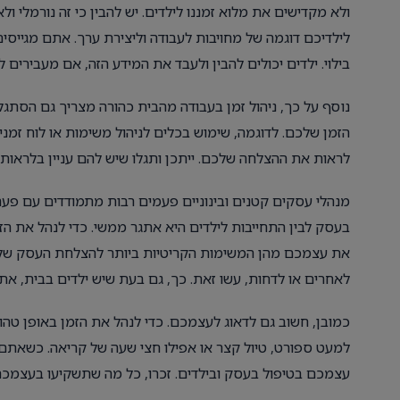
ולא מקדישים את מלוא זמננו לילדים. יש להבין כי זה נורמלי
לילדיכם דוגמה של מחויבות לעבודה וליצירת ערך. אתם מגיי
בילוי. ילדים יכולים להבין ולעבד את המידע הזה, אם מעבירים
נוסף על כך, ניהול זמן בעבודה מהבית כהורה מצריך גם הסתגלות
הזמן שלכם. לדוגמה, שימוש בכלים לניהול משימות או לוח זמני
לראות את ההצלחה שלכם. ייתכן ותגלו שיש להם עניין בלראות 
מנהלי עסקים קטנים ובינוניים פעמים רבות מתמודדים עם פערים
בעסק לבין התחייבות לילדים היא אתגר ממשי. כדי לנהל את הזמ
את עצמכם מהן המשימות הקריטיות ביותר להצלחת העסק שלכם,
לאחרים או לדחות, עשו זאת. כך, גם בעת שיש ילדים בבית, אתם
כמובן, חשוב גם לדאוג לעצמכם. כדי לנהל את הזמן באופן טהור
למעט ספורט, טיול קצר או אפילו חצי שעה של קריאה. כשאתם 
עצמכם בטיפול בעסק ובילדים. זכרו, כל מה שתשקיעו בעצמכם