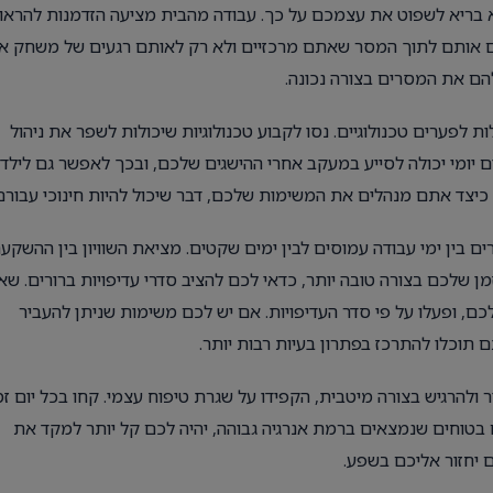
 ולא בריא לשפוט את עצמכם על כך. עבודה מהבית מציעה הזדמנות להראו
סים אותם לתוך המסר שאתם מרכזיים ולא רק לאותם רגעים של משחק או
 להם את המסרים בצורה נכונה.
 לפערים טכנולוגיים. נסו לקבוע טכנולוגיות שיכולות לשפר את ניהול
ם יומי יכולה לסייע במעקב אחרי ההישגים שלכם, ובכך לאפשר גם לילד
כיצד אתם מנהלים את המשימות שלכם, דבר שיכול להיות חינוכי עבורם
 בין ימי עבודה עמוסים לבין ימים שקטים. מציאת השוויון בין ההשקע
ן שלכם בצורה טובה יותר, כדאי לכם להציב סדרי עדיפויות ברורים. שא
 ופעלו על פי סדר העדיפויות. אם יש לכם משימות שניתן להעביר
 תוכלו להתרכז בפתרון בעיות רבות יותר.
 ולהרגיש בצורה מיטבית, הקפידו על שגרת טיפוח עצמי. קחו בכל יום זמ
בטוחים שנמצאים ברמת אנרגיה גבוהה, יהיה לכם קל יותר למקד את
 יחזור אליכם בשפע.