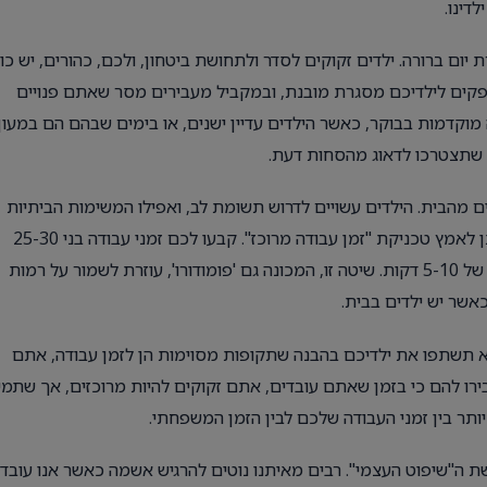
דינו.
 יום ברורה. ילדים זקוקים לסדר ולתחושת ביטחון, ולכם, כהורים, יש כו
פקים לילדיכם מסגרת מובנת, ובמקביל מעבירים מסר שאתם פנויים
מוקדמות בבוקר, כאשר הילדים עדיין ישנים, או בימים שבהם הם במעון 
י שתצטרכו לדאוג מהסחות דעת.
מהבית. הילדים עשויים לדרוש תשומת לב, ואפילו המשימות הביתיות
יכולות להפוך למקורות הסחת דעת. כדי להתמודד עם זאת, ניתן לאמץ טכניקת "זמן עבודה מרוכז". קבעו לכם זמני עבודה בני 25-30
דקות, בהם תתמקדו לחלוטין בעבודה, ולאחר מכן קחו הפסקה של 5-10 דקות. שיטה זו, המכונה גם 'פומודורו', עוזרת לשמור על רמות
אשר יש ילדים בבית.
 תשתפו את ילדיכם בהבנה שתקופות מסוימות הן לזמן עבודה, אתם
ירו להם כי בזמן שאתם עובדים, אתם זקוקים להיות מרוכזים, אך שתמי
ותר בין זמני העבודה שלכם לבין הזמן המשפחתי.
ת ה"שיפוט העצמי". רבים מאיתנו נוטים להרגיש אשמה כאשר אנו עובד