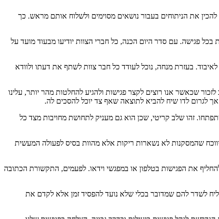
ת להכין את הניתוחים בעבור נושאים מסוימים ולשלוח אותם מראש. כך
כל פגישה. עם סדר היום הכנה, כל חברי הצוות יודיעו מבעוד מועד על
איבוד. בעזרת מנחה, נוכל לעודד כל חבר צוות לשתף את דעתו ולוודא
לזכור שכאשר אנו רוצים לקצר פגישות ולהגיע להחלטות מהר יותר, עלינו
ך לגרום לדו שיח להביא לתוצאה שאף צד יוכל להסכים לה.
פתחו. זהו שלב קריטי, שכן הוא גם מעניק לתחושת מחויבות מצד כל
היווכח שהמסקנות לא נשארות ריקות אלא מהוות בסיס לפעולה המעשית
להחליף את הפגישות בטלפון או במפגשי וידאו. לפעמים, התקשורת הכתובה
צליח לשדר להם שמדובר בכלי שלא נועד להפסיד זמן אלא לקדם את