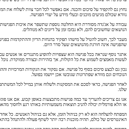
נחוץ גם להקפיד על סיכום והכנה. אם נאפשר לכל חבר צוות לשלוח את המיד
נוודא שכולם מגיעים מוכנים ובעלי מידע על יעדי הפגישה.
עבודה על אג'נדה מסודרת היא החלטה נוספת שתשפר את איכות הפגישות שלנ
הנושאים שחשובים להם, ולא נבזבז זמן על דיונים לא מנוהלים.
מעבר לכך, חשוב להטיל על מישהו תפקיד בהנחות הדיון וההתקדמות בפגישה
שהפגישה אינה חורגת מהנושאים שעל סדר היום.
אתגר נוסף שנראה בכל פגישה הוא שצפויות להופיע מתנגדים או אנשים עם דע
לעשות מאמצים לשמוע את כל הקולות, אך בזהירות ובצורה ממוקדת. נוכל 
נכון גם לבצע סיכום בסוף כל פגישה. אם נסקור את הנקודות המרכזיות וה
הנוכחים וגם מוודא שפתרונות שגובשו אכן ייושמו בפועל.
לאחר הפגישה, כדאי לסכם את המסקנות ולשלוח אותן במייל לכל המשתתפים
שלנו.
אנו גם צריכים להעריך עד כמה פגישות מתבצעות באופן קבוע. אם אנו פוג
או הלא פורמלית יכולה להניב תוצאות משמעותיות באותו רגע ולחסוך מהאמון
המפתח להצלחה הוא לא רק בניהול הזמן, אלא גם בניהול האנשים. כל אחד
האינטרסים של כולם, תהיה מוכנות רבה יותר לשתף פעולה ולהתנהל בהתא