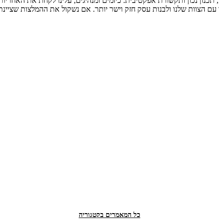
כנון נכון ותקשורת אפקטיבית. כיזמים ומנהיגים, עלינו לקחת את האחריות 
צוות שלנו ולבנות עסק חזק וישר יותר. אם נשקול את ההמלצות שציינתי כא
כל המאמרים בקטגוריה