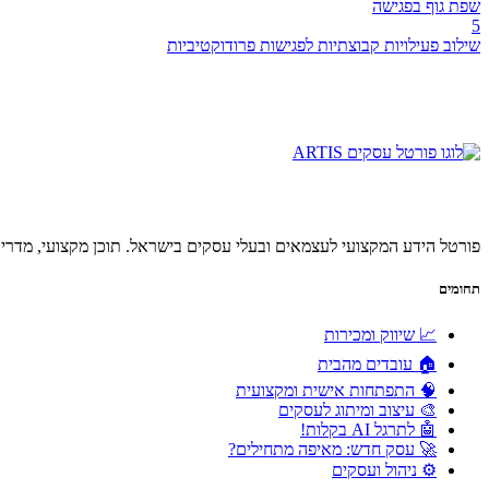
שפת גוף בפגישה
5
שילוב פעילויות קבוצתיות לפגישות פרודוקטיביות
פורטל הידע המקצועי לעצמאים ובעלי עסקים בישראל. תוכן מקצועי, מדריכ
תחומים
📈 שיווק ומכירות
🏠 עובדים מהבית
🧠 התפתחות אישית ומקצועית
🎨 עיצוב ומיתוג לעסקים
🤖 לתרגל AI בקלות!
🚀 עסק חדש: מאיפה מתחילים?
⚙️ ניהול ועסקים