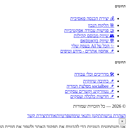
תחומים
💰 יצירת הכנסה פאסיבית
🎯 הלקוח הנכון
🤝 פגישות עבודה אפקטיביות
👥 שיווק מבוסס קהילות
💬 שיווק בוואטסאפ
✨ הכל על AI בעסק שלך
📌 אחסון אתרים - מידע וטיפים
תחומים
🛠 מדריכים וכלי עבודה
📌 כתיבה שיווקית
📌 socialbee מפלצת המדיה
📌 נטוורקינג וקשרים עסקיים
📌 חדשות כלכלה ועסקים
© 2026 — כל הזכויות שמורות
הוקם ומקודם ע"י:
צימטים
הצהרת נגישות
תקנון ותנאי שימוש
פרטיות
אודות
יצירת קשר
×
אנו משתמשים בעוגיות כדי להבטיח את תפקוד האתר ולשפר את חוויית המש