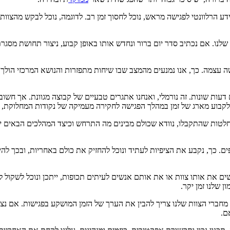
ע הרלוונטי לפגישה מראש, נוכל לחסוך זמן רב. לדוגמה, נוכל לבקש מהצוו
ו. אם נכתיב סדר יום ברור ונחדש אותו באופן קבוע, ניצור תחושת מסגרת ב
 עצמה. כך, אנו נמנעים מהמצב שבו שיחות מתפזרות והנושא המרכזי הולך ל
ות שונות. זה נורמלי, ואנחנו אתגרים טבעיים של קבוצה מגוונת. אך חשוב 
לקבוע מארג של זמן במהלך הפגישה לחקירה מעמיקה של נקודות המחלוקת, א
החלטות שהתקבלו, נוודא שכולם מבינים מה התרחש וכיצד המהלכים הבאים ית
. כך, נקבע את הציפיות לעתיד ונוכל להחזיק את כולם באחריות, ובכך ל
שים את אותו צוות או את אותם אנשים לעיתים תכופות, ייתכן ונוכל לשקול 
 שלנו זמן יקר.
 מחברי הצוות שלנו צריך להבין את הערך של הזמן המושקע בפגישות. אם נ
ם.