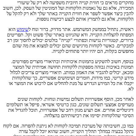
מחקרים מראים כי חווית קנייה חיובית משפיעה לא רק על שיעורי
המכירה, אלא גם על נאמנות הלקוחות ועל המוניטין של העסק. לכן, חשוב
להבין כיצד אפשר לשפר את חווית הקנייה באתר שלך ולא רק להקל על
הלקוחות, אלא גם לתמרץ אותם לבצע רכישות נוספות.
ראשית, נתחיל בממשק המשתמש. אתר מדויק, ברור ונוח ל
שימוש
הוא
המפתח להצלחת הקנייה. ודא שהניווט באתר שלך פשוט וקל. תפריטים
ברורים, קטגוריות נגישות וכפתורי "קנייה" בולטים יכולים לחסוך זמן רב
למבקרים. כאשר לקוחות מרגישים שהם יכולים למצוא את מה שהם
מחפשים בקלות, הם יהיו יותר פתוחים לקנייה.
בנוסף, חשוב להשקיע בתמונות איכותיות ובתיאורי מוצרים מפורטים.
תמונות באיכות גבוהה מספקות ללקוחות תחושה אמיתית של המוצר
ומכאן, יכולים להגביר את האמון במותג. תיאורי מוצרים צריכים לכלול
מידע קריטי, כמו מידות, חומרים ושימושים אפשריים, כך שהלקוחות
יקבלו את כל המידע הנדרש על מנת להחליט אם לרכוש את המוצר או
לא.
לאחר מכן, הוסף אפשרויות תשלום גמישות ונוחות. לקוחות שונים
מעדיפים אמצעי תשלום שונים, כגון כרטיסי אשראי, פייפל או תשלומים
דיגיטליים אחרים. אם תציע מגוון רחב של אפשרויות, תוכל להגדיל את
הסיכוי שהלקוחות יסיימו את רכישותיהם בהצלחה.
כמו כן, חשיבותה של מערכת תמיכה לקוחות לא ניתנת להפרזה. אם לקוח
נתקל בבעיה במהלך תהליך הקנייה, חשוב שהוא יוכל לקבל עזרה