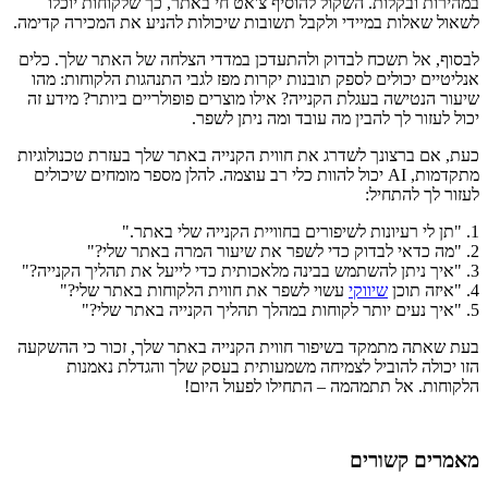
במהירות ובקלות. השקול להוסיף צ'אט חי באתר, כך שלקוחות יוכלו
לשאול שאלות במיידי ולקבל תשובות שיכולות להניע את המכירה קדימה.
לבסוף, אל תשכח לבדוק ולהתעדכן במדדי הצלחה של האתר שלך. כלים
אנליטיים יכולים לספק תובנות יקרות מפז לגבי התנהגות הלקוחות: מהו
שיעור הנטישה בעגלת הקנייה? אילו מוצרים פופולריים ביותר? מידע זה
יכול לעזור לך להבין מה עובד ומה ניתן לשפר.
כעת, אם ברצונך לשדרג את חווית הקנייה באתר שלך בעזרת טכנולוגיות
מתקדמות, AI יכול להוות כלי רב עוצמה. להלן מספר מומחים שיכולים
לעזור לך להתחיל:
1. "תן לי רעיונות לשיפורים בחוויית הקנייה שלי באתר."
2. "מה כדאי לבדוק כדי לשפר את שיעור המרה באתר שלי?"
3. "איך ניתן להשתמש בבינה מלאכותית כדי לייעל את תהליך הקנייה?"
4. "איזה תוכן
שיווקי
עשוי לשפר את חווית הלקוחות באתר שלי?"
5. "איך נעים יותר לקוחות במהלך תהליך הקנייה באתר שלי?"
בעת שאתה מתמקד בשיפור חווית הקנייה באתר שלך, זכור כי ההשקעה
הזו יכולה להוביל לצמיחה משמעותית בעסק שלך והגדלת נאמנות
הלקוחות. אל תתמהמה – התחילו לפעול היום!
מאמרים קשורים