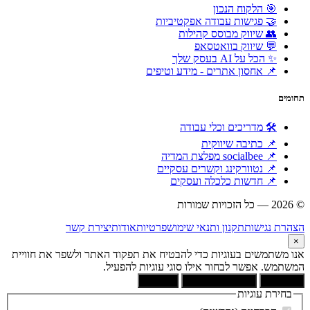
🎯 הלקוח הנכון
🤝 פגישות עבודה אפקטיביות
👥 שיווק מבוסס קהילות
💬 שיווק בוואטסאפ
✨ הכל על AI בעסק שלך
📌 אחסון אתרים - מידע וטיפים
תחומים
🛠 מדריכים וכלי עבודה
📌 כתיבה שיווקית
📌 socialbee מפלצת המדיה
📌 נטוורקינג וקשרים עסקיים
📌 חדשות כלכלה ועסקים
© 2026 — כל הזכויות שמורות
הוקם ומקודם ע"י:
צימטים
הצהרת נגישות
תקנון ותנאי שימוש
פרטיות
אודות
יצירת קשר
×
אנו משתמשים בעוגיות כדי להבטיח את תפקוד האתר ולשפר את חוויית
המשתמש. אפשר לבחור אילו סוגי עוגיות להפעיל.
קבל הכל
הסר לא הכרחיות
העדפות
בחירת עוגיות