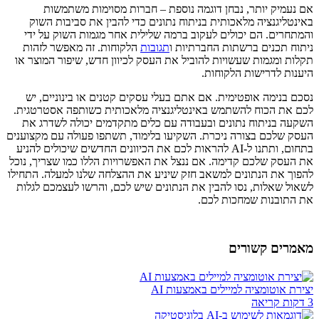
אם נעמיק יותר, נבחן דוגמה נוספת – חברות מסוימות משתמשות
באינטליגנציה מלאכותית בניתוח נתונים כדי להבין את סביבות השוק
והמתחרים. הם יכולים לעקוב ברמה שלילית אחר מגמות השוק על ידי
ניתוח תכנים ברשתות החברתיות ו
תגובות
הלקוחות. זה מאפשר לזהות
תקלות ומגמות שעשויות להוביל את העסק לכיוון חדש, שיפור המוצר או
היענות לדרישות הלקוחות.
נסכם בנימה אופטימית. אם אתם בעלי עסקים קטנים או בינוניים, יש
לכם את הכוח להשתמש באינטליגנציה מלאכותית כשותפה אסטרטגית.
השקעה בניתוח נתונים ובעבודה עם כלים מתקדמים יכולה לשדרג את
העסק שלכם בצורה ניכרת. השקיעו בלימוד, תשתפו פעולה עם מקצוענים
בתחום, ותתנו ל-AI להראות לכם את הכיוונים החדשים שיכולים להניע
את העסק שלכם קדימה. אם ננצל את האפשרויות הללו כמו שצריך, נוכל
להפוך את הנתונים למשאב חזק שיניע את ההצלחה שלנו למעלה. התחילו
לשאול שאלות, נסו להבין את הנתונים שיש לכם, והרשו לעצמכם לגלות
את התובנות שמחכות לכם.
מאמרים קשורים
יצירת אוטומציה למיילים באמצעות AI
3 דקות קריאה