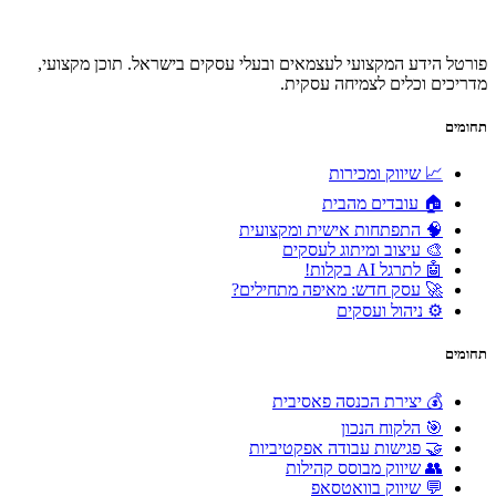
פורטל הידע המקצועי לעצמאים ובעלי עסקים בישראל. תוכן מקצועי,
מדריכים וכלים לצמיחה עסקית.
תחומים
📈 שיווק ומכירות
🏠 עובדים מהבית
🧠 התפתחות אישית ומקצועית
🎨 עיצוב ומיתוג לעסקים
🤖 לתרגל AI בקלות!
🚀 עסק חדש: מאיפה מתחילים?
⚙️ ניהול ועסקים
תחומים
💰 יצירת הכנסה פאסיבית
🎯 הלקוח הנכון
🤝 פגישות עבודה אפקטיביות
👥 שיווק מבוסס קהילות
💬 שיווק בוואטסאפ