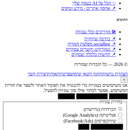
✨ הכל על AI בעסק שלך
📌 אחסון אתרים - מידע וטיפים
תחומים
🛠 מדריכים וכלי עבודה
📌 כתיבה שיווקית
📌 socialbee מפלצת המדיה
📌 נטוורקינג וקשרים עסקיים
📌 חדשות כלכלה ועסקים
© 2026 — כל הזכויות שמורות
הוקם ומקודם ע"י:
צימטים
הצהרת נגישות
תקנון ותנאי שימוש
פרטיות
אודות
יצירת קשר
×
אנו משתמשים בעוגיות כדי להבטיח את תפקוד האתר ולשפר את חוויית
המשתמש. אפשר לבחור אילו סוגי עוגיות להפעיל.
קבל הכל
הסר לא הכרחיות
העדפות
בחירת עוגיות
הכרחיות (נדרשות)
אנליטיקה (Google Analytics)
שיווק/פרסום (Facebook/Ads)
שמור את הבחירה
בטל