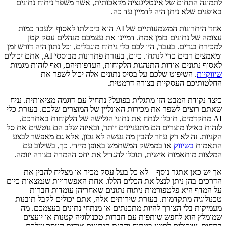
לתמונה התחום של אינטליגנציה מלאכותית, אשר משפר ניתוח נתונים
באופנים שלא ניתן היה לדמיין עד כה.
אחד היתרונות המשמעותיים של AI הוא ביכולתו לאסוף ולעבד כמות
עצומה של נתונים בזמן אמת. דמיינו את עצמכם מנהלים עסק קטן
למכירת בגדים. בעבר, היו לכם כלי ניתוח מוגבלים, וכל נתון היה דורש זמן
ומאמצים רבים כדי לנתחו. כיום, בעזרת פתרונות מבוססי AI, אתם יכולים
לאסוף נתונים אודות התנהגות הלקוחות, העדפותיהם, ואף לזהות מגמות
שיווקיות
. השיפוט שלכם על בסיס נתונים אלה יכול לשפר את
החלטותיכם העסקיות בצורה דרמטית.
כיצד נקודת המבט הזו מתגלית בפועל? נתחיל עם דוגמה מציאותית. נניח
שאתם רוצים לשפר את מכירות האונליין של המוצרים שלכם. בעזרת כלי
AI מתקדמים, תוכלו לנתח את נתוני הגלישה של הלקוחות באתרכם,
לזהות באילו מוצרים הם מתעניינים יותר, ובאיזה שלב הם נוטשים את סל
הקניות. זה לא רק עוזר להבין מה נעשה לא נכון, אלא גם מאפשר לבצע
התאמות
בשיווק
או בממשק המשתמש באופן מיידי. כך, בשילוב עם
המלצות מותאמות אישית, תוכלו להגדיל את יחס ההמרה בצורה יזומה.
אך יש כאן אתגר נוסף – לא כל בעל עסק מכיר או מצליח להבין את
הדרכים בהן ניתן לנצל את הכלים הללו. אחת האפשרויות שנמצאות כיום
על המדף היא פלטפורמות ניתוח נתונים שאחריהן עומדות חברות
טכנולוגיה מתקדמות. בעזרת שירותים אלה, אתם יכולים לקבל תובנות
מעמיקות בלי הצורך להיות מתכנתים או מנתחי נתונים בעצמכם. מה
שמומלץ הוא לחפש שותפות עם חברות טכנולוגיה קטנות או יועצים