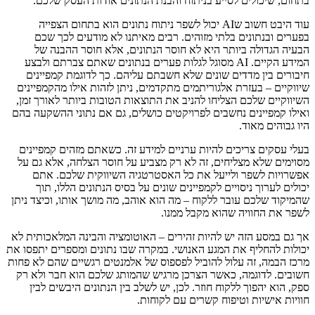
בתחום, שיכולים לסייע בניתוח והבנת הנתונים אודות העסק שלכם.
עוד היבט חשוב שAI יכול לשפר ניתוח נתונים הוא בתחום הצפייה
בפערים ובנתונים בלתי מזוהים. רבים מאיתנו לא מודעים לכך שכם
הבעיה הגדולה ביותר היא לא חוסר הנתונים, אלא חוסר ההבנה של
המידע הקיים. AI מסוגל לגלות פערים בנתונים שאתם צברתם ולבצע
חיבורים בין מדדים שונים שלא חשבתם עליהם. כך לדוגמת קמפיינים
שיווקיים – בעזרת אלגוריתמים מתקדמים, ניתן לזהות אילו מהקמפיינים
השיווקיים שלכם הצליחו להניב את התוצאות הטובות ביותר לאורך זמן,
ואילו קמפיינים נחשבים לפרויקטים כושלים, גם אם נתוני ההשקעה בהם
היו גבוהים מאוד.
בעלי עסקים צריכים להיות ערניים למידע זה. כשאתם מזהים קמפיינים
מסוימים שלא מצליחים, זה לא רק מצביע על חוסר הצלחה, אלא גם על
אפשרויות לשפר ולייעל את כל האסטרטגיה השיווקית שלכם. אתם
יכולים לערוך ניסויים לקמפיינים שונים על בסיס הנתונים הללו, תוך
שהמיקוד שלכם עובר ללקוח – מה הוא אוהב, מה מושך אותו, וכיצד ניתן
לשפר את החוויה שהוא מקבל ממנו.
אך גם במסע הזה יש להיות זהירים – האוטומציה והבינה המלאכותית לא
יכולות להחליף את המגע האנושי. במקרה שבו נתונים ומספרים יתפסו את
מרכז הבמה, זה עלול להוביל לפספוס של אלמנטים רגשיים שהם לא פחות
חשובים. לדוגמה, כאשר הצרכן מרגיש שהמותג שלכם הוא חבר ולא רק
ספק, הוא יהפוך ללקוח חוזר. לכן, יש לשלב בין הנתונים היבשים לבין
חוויות אישיות וטיפוח קשרים עם לקוחות.