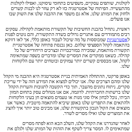
לקולגות, שותפים עסקיים, משפיעים בתחומי עיסוקנו, ואפילו לקולגות
מהתעשייה. הפיתוח של אסטרטגיה כזו לא רק עוזר לנו לבנות קשרים
ולחזק את המותג שלנו, אלא גם משפר את ההבנה שלנו את השוק שבו
אנו פועלים.
ראשית, נתחיל בהבנת החשיבות של תקשורת מותאמת לקהילה. עסקים
רבים מתמודדים עם אתגרים גדולים בשדה התקשורת, והם נוטים לפנות
ל
אסטרטגיות
שמבוססות על מה שיכול לעבוד באופן כללי, אך לאו דווקא
בהתאמה לקהל הספציפי שלהם. כאן נכנסת פתיחה של אסטרטגיית
תקשורת מותאמת, שמכירה במורכבויות ובצרכים הייחודיים של כל
קהילה. כשאנו ממקדים את המסרים שלנו ומדברים בשפה שמתאימה
לקהל, אנו מבססים קשרים יותר עמוקים ובוטחים יותר עם הלקוחות
שלנו.
באופן פרקטי, ההתחלה האמיתית בניית אסטרטגיה היא ההבנה מי הקהל
שלנו ומהם הצרכים שלו. אנו יכולים למצוא את המידע הזה על ידי עריכת
סקרים, ניתוח נתונים מהעבר, תוך כדי הקשבה לתגובות והערות הקהל
שלנו ברשתות החברתיות. לדוגמה, אם אנו מנהלים עסק בתחום המזון
הביתי, נוכל לבחון אילו סוגי מנות או טעמים מוצאים חן בעיני הלקוחות
ולהתאים את התפריט שלנו באופן שיביא להתאמה מיטבית. כאשר אנו
מוצאים את הקול הנכון בתקשורת שלנו, אנו מבינים טוב יותר איך להציג
את המוצרים שלנו ואילו מסרים לשדר.
לאחר שהגדרנו את הקהל שלנו, השלב הבא הוא לפתח מסרים
שמתאימים לו. המסר צריך לשקף את הזהות של המותג שלנו ולגלם את