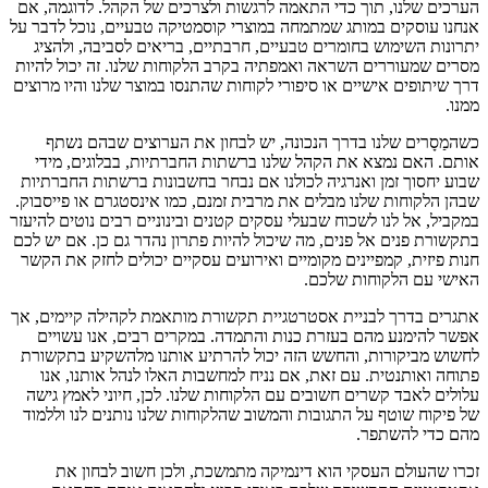
הערכים שלנו, תוך כדי התאמה לרגשות ולצרכים של הקהל. לדוגמה, אם
אנחנו עוסקים במותג שמתמחה במוצרי קוסמטיקה טבעיים, נוכל לדבר על
יתרונות השימוש בחומרים טבעיים, חרבתיים, בריאים לסביבה, ולהציג
מסרים שמעוררים השראה ואמפתיה בקרב הלקוחות שלנו. זה יכול להיות
דרך שיתופים אישיים או סיפורי לקוחות שהתנסו במוצר שלנו והיו מרוצים
ממנו.
כשהמַסָרים שלנו בדרך הנכונה, יש לבחון את הערוצים שבהם נשתף
אותם. האם נמצא את הקהל שלנו ברשתות החברתיות, בבלוגים, מידי
שבוע יחסוך זמן ואנרגיה לכולנו אם נבחר בחשבונות ברשתות החברתיות
שבהן הלקוחות שלנו מבלים את מרבית זמנם, כמו אינסטגרם או פייסבוק.
במקביל, אל לנו לשכוח שבעלי עסקים קטנים ובינוניים רבים נוטים להיעזר
בתקשורת פנים אל פנים, מה שיכול להיות פתרון נהדר גם כן. אם יש לכם
חנות פיזית, קמפיינים מקומיים ואירועים עסקיים יכולים לחזק את הקשר
האישי עם הלקוחות שלכם.
אתגרים בדרך לבניית אסטרטגיית תקשורת מותאמת לקהילה קיימים, אך
אפשר להימנע מהם בעזרת כנות והתמדה. במקרים רבים, אנו עשויים
לחשוש מביקורות, והחשש הזה יכול להרתיע אותנו מלהשקיע בתקשורת
פתוחה ואותנטית. עם זאת, אם נניח למחשבות האלו לנהל אותנו, אנו
עלולים לאבד קשרים חשובים עם הלקוחות שלנו. לכן, חיוני לאמץ גישה
של פיקוח שוטף על התגובות והמשוב שהלקוחות שלנו נותנים לנו וללמוד
מהם כדי להשתפר.
זכרו שהעולם העסקי הוא דינמיקה מתמשכת, ולכן חשוב לבחון את