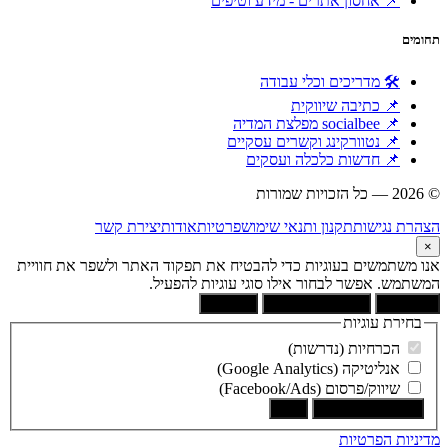
📌 אחסון אתרים - מידע וטיפים
תחומים
🛠 מדריכים וכלי עבודה
📌 כתיבה שיווקית
📌 socialbee מפלצת המדיה
📌 נטוורקינג וקשרים עסקיים
📌 חדשות כלכלה ועסקים
© 2026 — כל הזכויות שמורות
הוקם ומקודם ע"י:
צימטים
הצהרת נגישות
תקנון ותנאי שימוש
פרטיות
אודות
יצירת קשר
×
אנו משתמשים בעוגיות כדי להבטיח את תפקוד האתר ולשפר את חוויית
המשתמש. אפשר לבחור אילו סוגי עוגיות להפעיל.
קבל הכל
הסר לא הכרחיות
העדפות
בחירת עוגיות
הכרחיות (נדרשות)
אנליטיקה (Google Analytics)
שיווק/פרסום (Facebook/Ads)
שמור את הבחירה
בטל
מדיניות הפרטיות