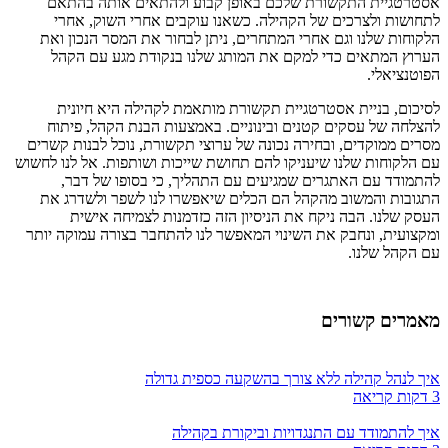
אסטרטגיית התקשורת שלכם באופן קבוע ולהתאים אותה בהתאם
לתחושות ולצרכים של הקהילה. כשאנו עוקבים אחרי השוק, אחרי
הלקוחות שלנו וגם אחרי המתחרים, ניתן לבחור את המסר הנכון ואת
הערוץ המתאים כדי למקם את המותג שלנו בנקודת מגע עם הקהל
הפוטנציאלי.
לסיכום, בניית אסטרטגיית תקשורת מותאמת לקהילה היא חיונית
להצלחה של עסקים קטנים ובינוניים. באמצעות הבנת הקהל, פיתוח
מסרים ממוקדים, ובחירה נכונה של ערוצי תקשורת, נוכל לבנות קשרים
עם הלקוחות שלנו שיעניקו להם תחושת שייכות ושותפות. אל לנו לחשוש
להתמודד עם האתגרים שמגיעים עם התהליך, כי בסופו של דבר,
התגובות והמשוב מהקהל הם הכלים שיאפשרו לנו לשפר ולשדרג את
העסק שלנו. הבה ניקח את הניסיון הזה כזדמנות לצמיחה אישית
ומקצועית, ונחבק את השינוי המאפשר לנו להתחבר בצורה עמוקה יותר
עם הקהל שלנו.
מאמרים קשורים
איך לנהל קהילה ללא צורך בהשקעה כספית גדולה
3 דקות קריאה
איך להתמודד עם התנגדויות וביקורת בקהילה