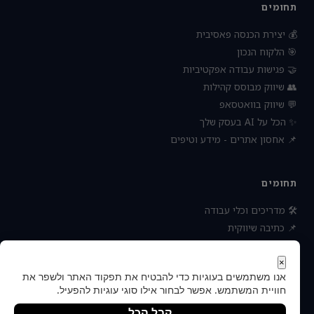
תחומים
💰 יצירת הכנסה פאסיבית
🎯 הלקוח הנכון
🤝 פגישות עבודה אפקטיביות
👥 שיווק מבוסס קהילות
💬 שיווק בוואטסאפ
✨ הכל על AI בעסק שלך
📌 אחסון אתרים - מידע וטיפים
תחומים
🛠 מדריכים וכלי עבודה
📌 כתיבה שיווקית
📌 socialbee מפלצת המדיה
📌 נטוורקינג וקשרים עסקיים
×
אנו משתמשים בעוגיות כדי להבטיח את תפקוד האתר ולשפר את
📌 חדשות כלכלה ועסקים
חוויית המשתמש. אפשר לבחור אילו סוגי עוגיות להפעיל.
קבל הכל