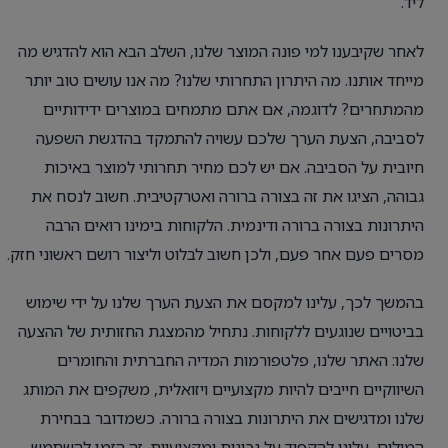
ליד.
לאחר שקיבענו למי פונה המוצר שלנו, השלב הבא הוא להדגיש מה
מייחד אותנו. מה היתרון התחרותי שלנו? מה אנו עושים טוב יותר
מהמתחרים? לדוגמה, אם אתם מתמחים במוצרים ידידותיים
לסביבה, הצעת הערך שלכם עשויה להתמקד בהדגשת השפעה
חיובית על הסביבה. אם יש לכם מחיר תחרותי למוצר באיכות
גבוהה, הציגו את זה בצורה ברורה ואטרקטיבית. חשוב לנסח את
היתרונות בצורה ברורה ודינמית. הלקוחות בימינו רואים הרבה
מסרים פעם אחר פעם, ולכן חשוב לבלוט וליצור רושם ראשוני חזק.
בהמשך לכך, עלינו למקסם את הצעת הערך שלנו על ידי שימוש
בביטויים שנוגעים ללקוחות. נתחיל מהמצגת החזותית של ההצעה
שלנו: האתר שלנו, פלטפורמות המדיה החברתית והחומרים
השיווקיים חייבים להיות מקצועיים ויזואלית, משקפים את המותג
שלנו ומדגישים את היתרונות בצורה ברורה. כשמדובר בבחירת
המילים, עלינו להקפיד על נכונות ומקצועיות. זה הזמן להשתמש