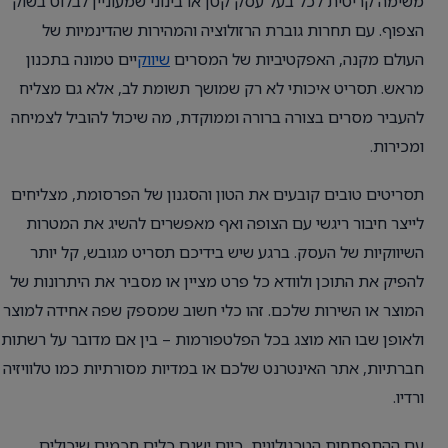
משימה קריטית לכל בעל עסק קטן או בינוני שמעוניין לבלוט בשוק
הצפוף. עם תחרות גוברת הרזולוציה והמהירות שהדינמיות של
העולם מקנה, האפקטיביות של המסרים
שיווק
יים טמונה בתכנון
מראש. תסריט איכותי לא רק שמושך תשומת לב, אלא גם מצליח
להעביר מסרים בצורה ברורה וממוקדת, מה שיכול להוביל לצמיחה
ומכירות.
תסריטים טובים קובעים את הטון והסגנון של הפרסומת, מצליחים
לייצר חיבור ריגשי עם הצופה ואף מאפשרים להשיג את המטרות
השיווקיות של העסק. ברגע שיש בידיכם תסריט מגובש, קל יותר
להפיק את התוכן ולוודא כל פרט מציין או מסביר את היתרונות של
המוצר או השירות שלכם. זהו כלי חשוב שמספק שפה אחידה למוצר
ולאופן שבו הוא מוצג בכל הפלטפורמות – בין אם מדובר על רשתות
חברתיות, אתר האינטרנט שלכם או במדיות מסורתיות כמו טלוויזיה
ורדיו.
עם ההתפתחות הטכנולוגית, כיום ישנם כלים חכמים שיכולים