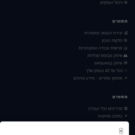
⚙️ ניהול ועסקים
תחומים
💰 יצירת הכנסה פאסיבית
🎯 הלקוח הנכון
🤝 פגישות עבודה אפקטיביות
👥 שיווק מבוסס קהילות
💬 שיווק בוואטסאפ
✨ הכל על AI בעסק שלך
📌 אחסון אתרים - מידע וטיפים
תחומים
🛠 מדריכים וכלי עבודה
📌 כתיבה שיווקית
📌 socialbee מפלצת המדיה
📌 נטוורקינג וקשרים עסקיים
×