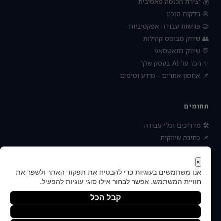
💰 יצירת הכנסה פאסיבית
🎯 הלקוח הנכון
🤝 פגישות עבודה אפקטיביות
👥 שיווק מבוסס קהילות
💬 שיווק בוואטסאפ
✨ הכל על AI בעסק שלך
📌 אחסון אתרים - מידע וטיפים
תחומים
🛠 מדריכים וכלי עבודה
📌 כתיבה שיווקית
📌 socialbee מפלצת המדיה
📌 נטוורקינג וקשרים עסקיים
×
אנו משתמשים בעוגיות כדי להבטיח את תפקוד האתר ולשפר את
📌 חדשות כלכלה ועסקים
חוויית המשתמש. אפשר לבחור אילו סוגי עוגיות להפעיל.
קבל הכל
הסר לא הכרחיות