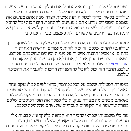
כשהפרופיל שלכם מוכן, כדאי להתחיל את תהליך הרישות. חפשו אנשים
ומומחים בתחום שלכם, ולא תהססו לשלוח בקשות הצטרפות. כשאתם
שולחים בקשה, כדאי לכלול הודעה אישית קצרה שבה אתם מציגים את
עצמכם ומסבירים מדוע אתם מעוניינים להתחבר. חיבור כזה יכול להוביל
לדיונים מעמיקים ולשיתופי פעולה עתידיים. זה הזמן לנצל את היתרון של
לינקדאין כערוץ לגיבוש קשרים, ולא כאמצעי מכירה אגרסיבי.
לאחר שהתחלתם לבנות את הרשת שלכם, מומלץ להתחיל לשתף תוכן
שרלוונטי לתחום שלכם. זה יכול להיות מאמרים, חדשות האחרונות
בתחום, או אפילו תובנות אישיות על מגמות וכיוונים שחשבתם עליהם.
כשאתם משתפים תוכן איכותי, אתם לא רק מספקים ערך ללקוחות
ה
פוטנציאלי
ים שלכם, אלא אתם גם מתייצבים כמובילים דעה בתחום
שלכם. הדבר הזה יכול להוביל להזדמנויות חדשות ולהגביר את החשיפה
שלכם.
במסגרת הפעילות שלכם על הפלטפורמה, כדאי לשים לב למעקב אחרי
האנליטיקות של הפוסטים שלכם. לינקדאין מספקת נתונים שמאפשרים
לנו להבין מה סוג התוכן שמקבל את התגובה הכי טובה מהקהילה שלנו.
כשאתם מבינים מה מעורר עניין, תוכלו למקד את תוכן הפוסטים שלכם
בצורה שתשפר את הקשרים העסקיים שקivיחס מהקהילה שלכם.
עוד כלי משמעותי שכדאי להכיר הוא קבוצות בלינקדאין. קבוצות אלו
מספקות פלטפורמה נהדרת לשיח מקצועי, שאלות ותשובות, ושיתוף
תכנים עולמיים. הצטרפות לקבוצות רלוונטיות למקצוע שלכם או לתחום