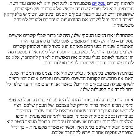
לפיתוח קשרים
עסקיים
משמעותיים. לינקדאין היא לא סתם עוד רשת
חברתית; היא פלטפורמה שבנויה מראש על עקרונות של מקצועיות,
שיתופיות ורישות. עבור בעלי עסקים קטנים ובינוניים, השימוש בלינקדאין
בצורה חכמה יכול לשדרג את ההזדמנויות העסקיות ולהוביל לצמיחה
משמעותית.
כשהתחלנו את המסע העסקי שלנו, היה לנו ברור שבלי קשרים אישיים
עסקיים – כל ההשקעות והמאמצים שלנו עשויים להתבזבז. אחד
האתגרים שעמדו בפני רבים מאיתנו הוא כיצד ליצור ולתחזק קשרים
חשובים בעולם הדיגיטלי. כאן נכנס התפקיד של לינקדאין. הפלטפורמה
הזו מציעה לאותם בעלי עסקים את האפשרות לא רק להתחבר, אלא גם
לבנות מערכות יחסים שיכולות להניב תועלות רבות.
בבחינת השימוש בלינקדאין, עלינו לשאול את עצמנו מה המטרה שלנו.
האם אנו מחפשים לקוחות חדשים? מחפשים עובדים איכותיים? רוצים
לשתף פעולה עם עסקים אחרים? כאשר אנו יודעים מהו היעד שלנו, קל
יותר לחדד את הפעולות שלנו.
אחת הדרכים היעילות ביותר להתחיל היא על ידי בניית פרופיל מקצועי
ומזמין. הכינו תיאור ברור ומדויק של עצמכם ושל העסק שלכם. רצוי
להדגיש את הערך הייחודי שאתם מביאים לתחום שלכם. התמקדו
בעובדות ובסטטיסטיקות שכמוני, ומעבר לתמונה מקצועית, הוסיפו
המלצות מלקוחות מרוצים או שותפים עסקיים. פרופיל מעוצב היטב הוא
כרטיס הביקור שלכם בלינקדאין, וכשהוא משדר מקצועיות – כך יגדל
הסיכוי שעסקים אחרים יירצו להתחבר אליכם.