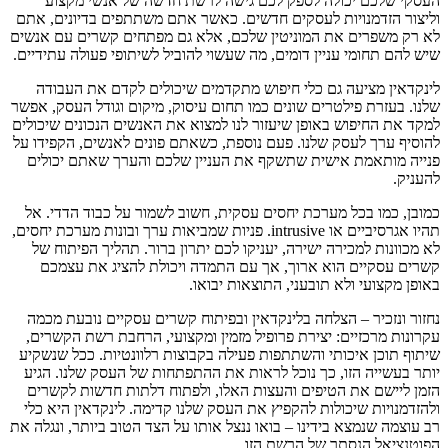
העסקי שלכם יכולה לספק לכם גישה לרשת חדשה של אנשי מקצוע
וליצור הזדמנויות לעסקים חדשים. כאשר אתם משתתפים בדיונים, אתם
לא רק משפרים את המוניטין שלכם, אלא גם מפתחים קשרים עם אנשים
שיש להם תחומי עניין דומים, מה שעשוי להוביל לשיתופי פעולה עתידיים.
לינקדאין מציעה גם כלי חיפוש מתקדמים שיכולים לקדם את העבודה
שלנו. בעזרת פילטרים שונים כמו תחום עיסוק, מיקום וגודל העסק, אפשר
למקד את החיפוש באופן שיעזור לנו למצוא את האנשים הנכונים שיכולים
להוסיף ערך לעסק שלנו. פעם נוספת, כשאתם פונים לאנשים, הקפידו על
פנייה מותאמת אישית שתשקף את העניין שלכם והערך שאתם יכולים
להעניק.
כמובן, כמו בכל מערכת יחסים עסקית, חשוב לשמור על כבוד הדדי. אל
תהיו אגרסיביים או intrusive. פניות שמביאות ערך ובונות מערכת יחסים,
לא מכוונות למכירה ישירה, יעניקו לכם יתרון ברור. תהליך הפיתוח של
קשרים עסקיים הוא ארוך, אך עם התמדה ויכולת להציג את עצמכם
באופן מקצועי ולא תובעני, התוצאות יבואו.
נחזור ונזכיר – הצלחה בלינקדאין ובפיתוח קשרים עסקיים נובעת מכמה
עקרונות מרכזיים: יצירת פרופיל מזמין ומקצועי, הרחבת רשת הקשרים,
שיתוף תוכן איכותי והשתתפות פעילה בקבוצות רלוונטיות. ככל שנשקיע
יותר בעשייה הזו, כך נוכל לראות את ההתפתחות של העסק שלנו. הגיע
הזמן ליישם את הטיפים והעצות האלו, ולפתוח דלתות חדשות לקשרים
ולהזדמנויות שיכולות להקפיץ את העסק שלנו קדימה. לינקדאין היא כלי
רב עוצמה שנמצא בידינו – בואו ננצל אותו על הצד הטוב ביותר, ונגלה את
הפוטנציאל הנסתר של הרשת הזו.