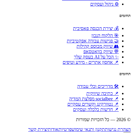
⚙️ ניהול ועסקים
תחומים
💰 יצירת הכנסה פאסיבית
🎯 הלקוח הנכון
🤝 פגישות עבודה אפקטיביות
👥 שיווק מבוסס קהילות
💬 שיווק בוואטסאפ
✨ הכל על AI בעסק שלך
📌 אחסון אתרים - מידע וטיפים
תחומים
🛠 מדריכים וכלי עבודה
📌 כתיבה שיווקית
📌 socialbee מפלצת המדיה
📌 נטוורקינג וקשרים עסקיים
📌 חדשות כלכלה ועסקים
© 2026 — כל הזכויות שמורות
הוקם ומקודם ע"י:
צימטים
הצהרת נגישות
תקנון ותנאי שימוש
פרטיות
אודות
יצירת קשר